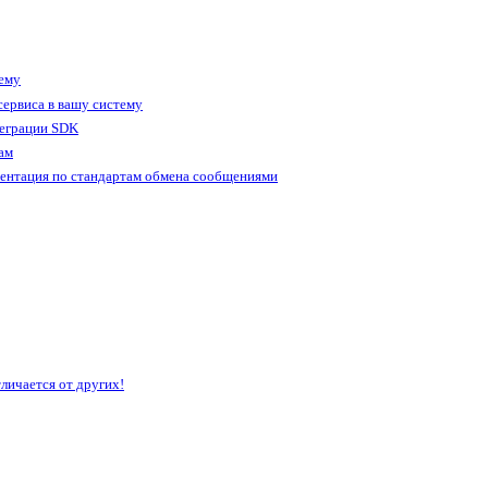
тему
ервиса в вашу систему
теграции SDK
ам
ентация по стандартам обмена сообщениями
личается от других!