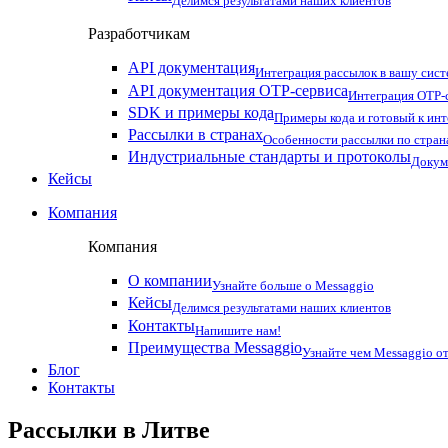
Делимся результатами наших клиентов
Разработчикам
API документация
Интеграция рассылок в вашу сис
API документация OTP-сервиса
Интеграция OTP-с
SDK и примеры кода
Примеры кода и готовый к ин
Рассылки в странах
Особенности рассылки по стран
Индустриальные стандарты и протоколы
Докум
Кейсы
Компания
Компания
О компании
Узнайте больше о Messaggio
Кейсы
Делимся результатами наших клиентов
Контакты
Напишите нам!
Преимущества Messaggio
Узнайте чем Messaggio от
Блог
Контакты
Рассылки в
Литве