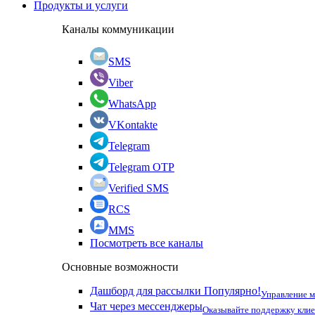
Продукты и услуги
Каналы коммуникации
SMS
Viber
WhatsApp
VKontakte
Telegram
Telegram OTP
Verified SMS
RCS
MMS
Посмотреть все каналы
Основные возможности
Дашборд для рассылки
Популярно!
Управление 
Чат через мессенджеры
Оказывайте поддержку кли