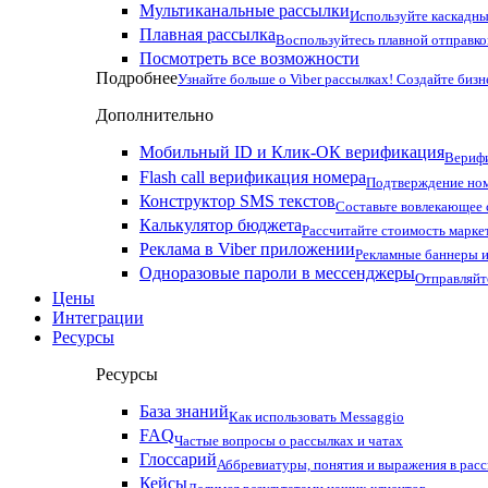
Мультиканальные рассылки
Используйте каскадны
Плавная рассылка
Воспользуйтесь плавной отправко
Посмотреть все возможности
Подробнее
Узнайте больше о Viber рассылках! Создайте бизн
Дополнительно
Мобильный ID и Клик-ОК верификация
Верифи
Flash call верификация номера
Подтверждение ном
Конструктор SMS текстов
Составьте вовлекающее
Калькулятор бюджета
Рассчитайте стоимость марке
Реклама в Viber приложении
Рекламные баннеры и
Одноразовые пароли в мессенджеры
Отправляйт
Цены
Интеграции
Ресурсы
Ресурсы
База знаний
Как использовать Messaggio
FAQ
Частые вопросы о рассылках и чатах
Глоссарий
Аббревиатуры, понятия и выражения в рас
Кейсы