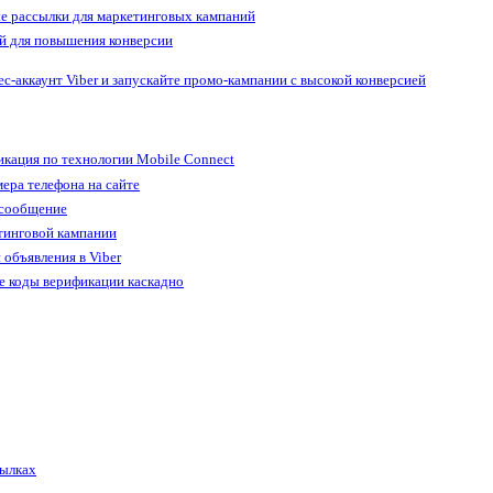
е рассылки для маркетинговых кампаний
й для повышения конверсии
ес-аккаунт Viber и запускайте промо-кампании с высокой конверсией
кация по технологии Mobile Connect
ера телефона на сайте
 сообщение
тинговой кампании
 объявления в Viber
е коды верификации каскадно
сылках