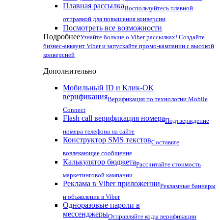
Плавная рассылка
Воспользуйтесь плавной
отправкой для повышения конверсии
Посмотреть все возможности
Подробнее
Узнайте больше о Viber рассылках! Создайте
бизнес-аккаунт Viber и запускайте промо-кампании с высокой
конверсией
Дополнительно
Мобильный ID и Клик-ОК
верификация
Верификация по технологии Mobile
Connect
Flash call верификация номера
Подтверждение
номера телефона на сайте
Конструктор SMS текстов
Составьте
вовлекающее сообщение
Калькулятор бюджета
Рассчитайте стоимость
маркетинговой кампании
Реклама в Viber приложении
Рекламные баннеры
и объявления в Viber
Одноразовые пароли в
мессенджеры
Отправляйте коды верификации