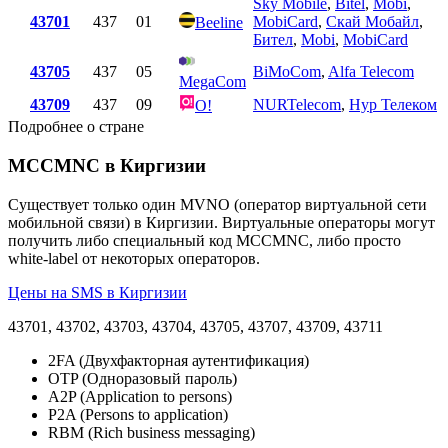
Sky Mobile
,
Bitel
,
Mobi
,
43701
437
01
MobiCard
,
Скай Мобайл
,
Beeline
Бител
,
Mobi
,
MobiCard
43705
437
05
BiMoCom
,
Alfa Telecom
MegaCom
43709
437
09
NURTelecom
,
Нур Телеком
O!
Подробнее о стране
MCCMNC в Киргизии
Существует только один MVNO (оператор виртуальной сети
мобильной связи) в Киргизии. Виртуальные операторы могут
получить либо специальный код MCCMNC, либо просто
white-label от некоторых операторов.
Цены на SMS в Киргизии
43701, 43702, 43703, 43704, 43705, 43707, 43709, 43711
2FA (Двухфакторная аутентификация)
OTP (Одноразовый пароль)
A2P (Application to persons)
P2A (Persons to application)
RBM (Rich business messaging)