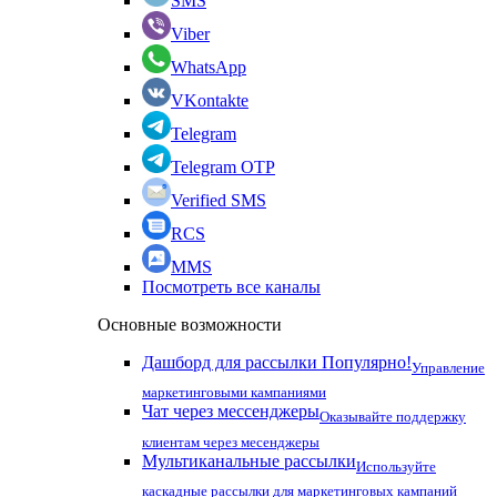
SMS
Viber
WhatsApp
VKontakte
Telegram
Telegram OTP
Verified SMS
RCS
MMS
Посмотреть все каналы
Основные возможности
Дашборд для рассылки
Популярно!
Управление
маркетинговыми кампаниями
Чат через мессенджеры
Оказывайте поддержку
клиентам через месенджеры
Мультиканальные рассылки
Используйте
каскадные рассылки для маркетинговых кампаний