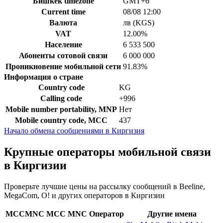
Бишкек timezone
GMT+6
Current time
08/08 12:00
Валюта
лв (KGS)
VAT
12.00%
Население
6 533 500
Абоненты сотовой связи
6 000 000
Проникновение мобильной сети
91.83%
Информация о стране
Country code
KG
Calling code
+996
Mobile number portability, MNP
Нет
Mobile country code, MCC
437
Начало обмена сообщениями в Киргизия
Крупные операторы мобильной связи
в Киргизии
Проверьте лучшие цены на рассылку сообщений в Beeline,
MegaCom, O! и других операторов в Киргизии
MCCMNC
MCC
MNC
Оператор
Другие имена