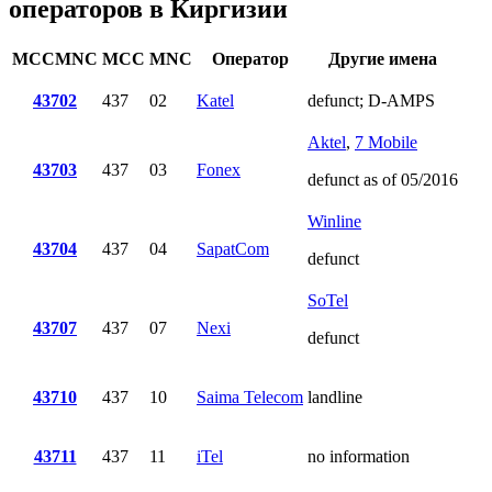
операторов в Киргизии
MCCMNC
MCC
MNC
Оператор
Другие имена
43702
437
02
Katel
defunct; D-AMPS
Aktel
,
7 Mobile
43703
437
03
Fonex
defunct as of 05/2016
Winline
43704
437
04
SapatCom
defunct
SoTel
43707
437
07
Nexi
defunct
43710
437
10
Saima Telecom
landline
43711
437
11
iTel
no information