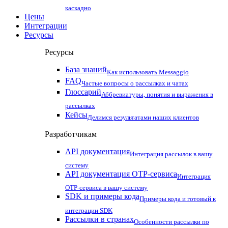
каскадно
Цены
Интеграции
Ресурсы
Ресурсы
База знаний
Как использовать Messaggio
FAQ
Частые вопросы о рассылках и чатах
Глоссарий
Аббревиатуры, понятия и выражения в
рассылках
Кейсы
Делимся результатами наших клиентов
Разработчикам
API документация
Интеграция рассылок в вашу
систему
API документация OTP-сервиса
Интеграция
OTP-сервиса в вашу систему
SDK и примеры кода
Примеры кода и готовый к
интеграции SDK
Рассылки в странах
Особенности рассылки по