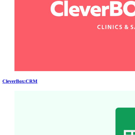
CleverBox:CRM