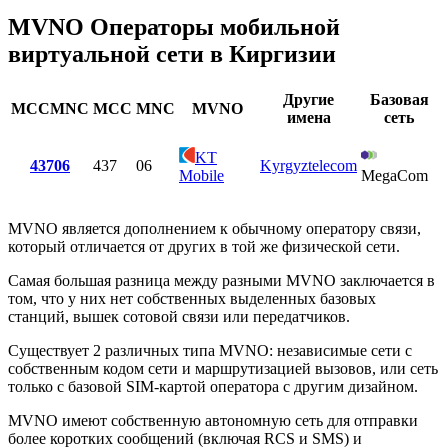
MVNO Операторы мобильной
виртуальной сети в Киргизии
Другие
Базовая
MCCMNC
MCC
MNC
MVNO
имена
сеть
KT
43706
437
06
Kyrgyztelecom
Mobile
MegaCom
MVNO является дополнением к обычному оператору связи,
который отличается от других в той же физической сети.
Самая большая разница между разными MVNO заключается в
том, что у них нет собственных выделенных базовых
станций, вышек сотовой связи или передатчиков.
Существует 2 различных типа MVNO: независимые сети с
собственным кодом сети и маршрутизацией вызовов, или сеть
только с базовой SIM-картой оператора с другим дизайном.
MVNO имеют собственную автономную сеть для отправки
более коротких сообщений (включая RCS и SMS) и