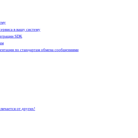
тему
ервиса в вашу систему
теграции SDK
ам
ентация по стандартам обмена сообщениями
личается от других!