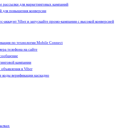
е рассылки для маркетинговых кампаний
й для повышения конверсии
ес-аккаунт Viber и запускайте промо-кампании с высокой конверсией
кация по технологии Mobile Connect
ера телефона на сайте
 сообщение
тинговой кампании
 объявления в Viber
е коды верификации каскадно
сылках