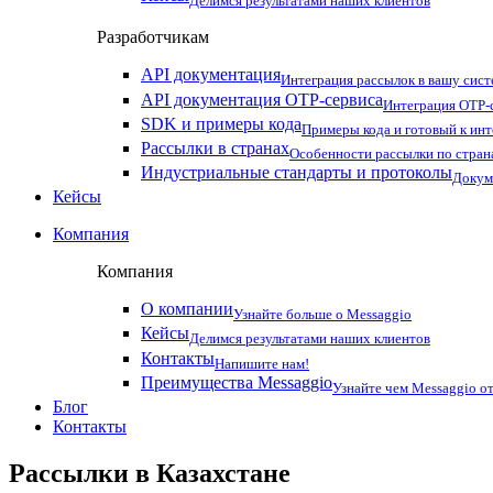
Делимся результатами наших клиентов
Разработчикам
API документация
Интеграция рассылок в вашу сис
API документация OTP-сервиса
Интеграция OTP-с
SDK и примеры кода
Примеры кода и готовый к ин
Рассылки в странах
Особенности рассылки по стран
Индустриальные стандарты и протоколы
Докум
Кейсы
Компания
Компания
О компании
Узнайте больше о Messaggio
Кейсы
Делимся результатами наших клиентов
Контакты
Напишите нам!
Преимущества Messaggio
Узнайте чем Messaggio от
Блог
Контакты
Рассылки в
Казахстане