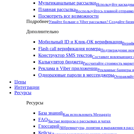
Мультиканальные рассылки
Используйте каскадны
Плавная рассылка
Воспользуйтесь плавной отправко
Посмотреть все возможности
Подробнее
Узнайте больше о Viber рассылках! Создайте бизн
Дополнительно
Мобильный ID и Клик-ОК верификация
Верифи
Flash call верификация номера
Подтверждение ном
Конструктор SMS текстов
Составьте вовлекающее
Калькулятор бюджета
Рассчитайте стоимость марке
Реклама в Viber приложении
Рекламные баннеры и
Одноразовые пароли в мессенджеры
Отправляйт
Цены
Интеграции
Ресурсы
Ресурсы
База знаний
Как использовать Messaggio
FAQ
Частые вопросы о рассылках и чатах
Глоссарий
Аббревиатуры, понятия и выражения в рас
Кейсы