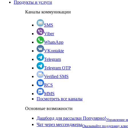
Продукты и услуги
Каналы коммуникации
SMS
Viber
WhatsApp
VKontakte
Telegram
Telegram OTP
Verified SMS
RCS
MMS
Посмотреть все каналы
Основные возможности
Дашборд для рассылки
Популярно!
Управление 
Чат через мессенджеры
Оказывайте поддержку кли