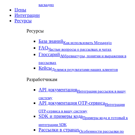
каскадно
Цены
Интеграции
Ресурсы
Ресурсы
База знаний
Как использовать Messaggio
FAQ
Частые вопросы о рассылках и чатах
Глоссарий
Аббревиатуры, понятия и выражения в
рассылках
Кейсы
Делимся результатами наших клиентов
Разработчикам
API документация
Интеграция рассылок в вашу
систему
API документация OTP-сервиса
Интеграция
OTP-сервиса в вашу систему
SDK и примеры кода
Примеры кода и готовый к
интеграции SDK
Рассылки в странах
Особенности рассылки по