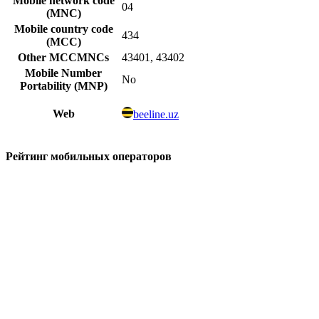
Mobile network code
04
(MNC)
Mobile country code
434
(MCC)
Other MCCMNCs
43401, 43402
Mobile Number
No
Portability (MNP)
Web
beeline.uz
Рейтинг мобильных операторов