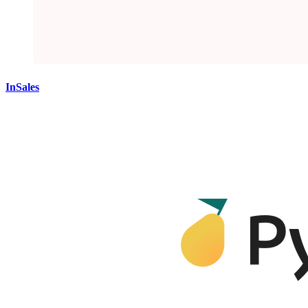
InSales