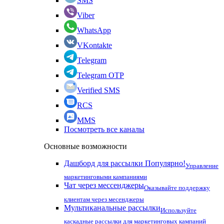
SMS
Viber
WhatsApp
VKontakte
Telegram
Telegram OTP
Verified SMS
RCS
MMS
Посмотреть все каналы
Основные возможности
Дашборд для рассылки
Популярно!
Управление
маркетинговыми кампаниями
Чат через мессенджеры
Оказывайте поддержку
клиентам через месенджеры
Мультиканальные рассылки
Используйте
каскадные рассылки для маркетинговых кампаний