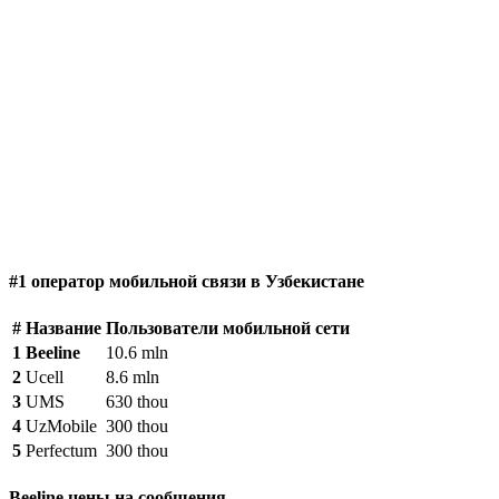
#1 оператор мобильной связи в Узбекистане
#
Название
Пользователи мобильной сети
1
Beeline
10.6 mln
2
Ucell
8.6 mln
3
UMS
630 thou
4
UzMobile
300 thou
5
Perfectum
300 thou
Beeline цены на сообщения