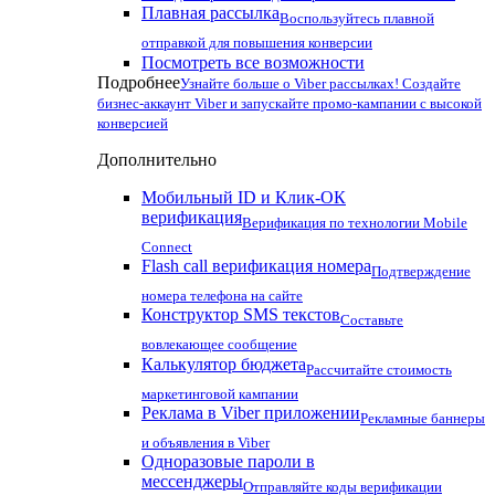
Плавная рассылка
Воспользуйтесь плавной
отправкой для повышения конверсии
Посмотреть все возможности
Подробнее
Узнайте больше о Viber рассылках! Создайте
бизнес-аккаунт Viber и запускайте промо-кампании с высокой
конверсией
Дополнительно
Мобильный ID и Клик-ОК
верификация
Верификация по технологии Mobile
Connect
Flash call верификация номера
Подтверждение
номера телефона на сайте
Конструктор SMS текстов
Составьте
вовлекающее сообщение
Калькулятор бюджета
Рассчитайте стоимость
маркетинговой кампании
Реклама в Viber приложении
Рекламные баннеры
и объявления в Viber
Одноразовые пароли в
мессенджеры
Отправляйте коды верификации