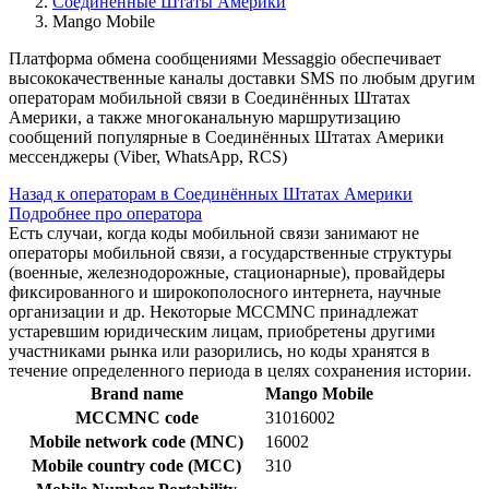
Соединенные Штаты Америки
Mango Mobile
Платформа обмена сообщениями Messaggio обеспечивает
высококачественные каналы доставки SMS по любым другим
операторам мобильной связи в Соединённых Штатах
Америки, а также многоканальную маршрутизацию
сообщений популярные в Соединённых Штатах Америки
мессенджеры (Viber, WhatsApp, RCS)
Назад к операторам в Соединённых Штатах Америки
Подробнее про оператора
Есть случаи, когда коды мобильной связи занимают не
операторы мобильной связи, а государственные структуры
(военные, железнодорожные, стационарные), провайдеры
фиксированного и широкополосного интернета, научные
организации и др. Некоторые MCCMNC принадлежат
устаревшим юридическим лицам, приобретены другими
участниками рынка или разорились, но коды хранятся в
течение определенного периода в целях сохранения истории.
Brand name
Mango Mobile
MCCMNC code
31016002
Mobile network code (MNC)
16002
Mobile country code (MCC)
310