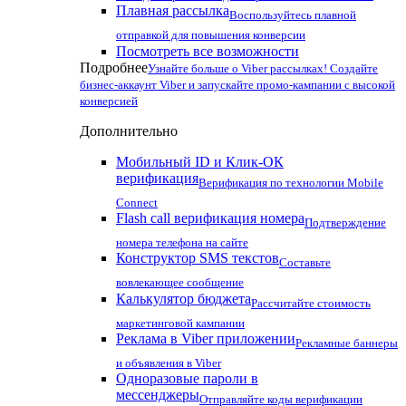
Плавная рассылка
Воспользуйтесь плавной
отправкой для повышения конверсии
Посмотреть все возможности
Подробнее
Узнайте больше о Viber рассылках! Создайте
бизнес-аккаунт Viber и запускайте промо-кампании с высокой
конверсией
Дополнительно
Мобильный ID и Клик-ОК
верификация
Верификация по технологии Mobile
Connect
Flash call верификация номера
Подтверждение
номера телефона на сайте
Конструктор SMS текстов
Составьте
вовлекающее сообщение
Калькулятор бюджета
Рассчитайте стоимость
маркетинговой кампании
Реклама в Viber приложении
Рекламные баннеры
и объявления в Viber
Одноразовые пароли в
мессенджеры
Отправляйте коды верификации