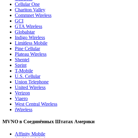
Cellular One
Chariton Valley
Commnet Wireless
GCI
GTA Wireless
Globalstar
Indigo Wireless
Limitless Mobile
Pine Cellular
Plateau Wireless
Shentel
Sprint
T-Mobile
U.S. Cellular
Union Telephone
United Wireless
Verizon
Viaero
West Central Wireless
iWireless
MVNO в Соединённых Штатах Америки
Affinity Mobile