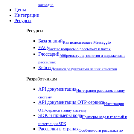
каскадно
Цены
Интеграции
Ресурсы
Ресурсы
База знаний
Как использовать Messaggio
FAQ
Частые вопросы о рассылках и чатах
Глоссарий
Аббревиатуры, понятия и выражения в
рассылках
Кейсы
Делимся результатами наших клиентов
Разработчикам
API документация
Интеграция рассылок в вашу
систему
API документация OTP-сервиса
Интеграция
OTP-сервиса в вашу систему
SDK и примеры кода
Примеры кода и готовый к
интеграции SDK
Рассылки в странах
Особенности рассылки по