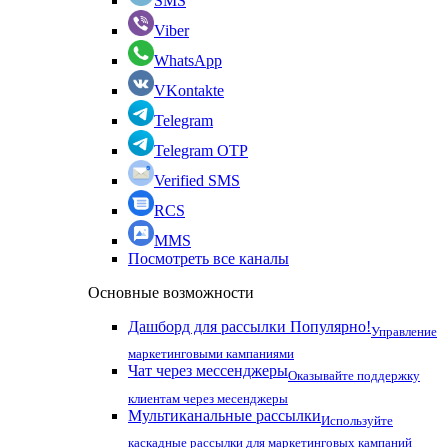
SMS
Viber
WhatsApp
VKontakte
Telegram
Telegram OTP
Verified SMS
RCS
MMS
Посмотреть все каналы
Основные возможности
Дашборд для рассылки
Популярно!
Управление
маркетинговыми кампаниями
Чат через мессенджеры
Оказывайте поддержку
клиентам через месенджеры
Мультиканальные рассылки
Используйте
каскадные рассылки для маркетинговых кампаний