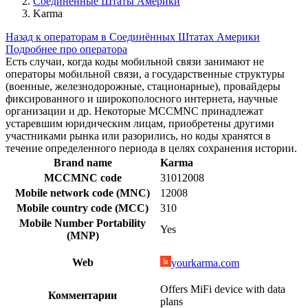
Соединенные Штаты Америки
Karma
Назад к операторам в Соединённых Штатах Америки
Подробнее про оператора
Есть случаи, когда коды мобильной связи занимают не
операторы мобильной связи, а государственные структуры
(военные, железнодорожные, стационарные), провайдеры
фиксированного и широкополосного интернета, научные
организации и др. Некоторые MCCMNC принадлежат
устаревшим юридическим лицам, приобретены другими
участниками рынка или разорились, но коды хранятся в
течение определенного периода в целях сохранения истории.
Brand name
Karma
MCCMNC code
31012008
Mobile network code (MNC)
12008
Mobile country code (MCC)
310
Mobile Number Portability
Yes
(MNP)
Web
yourkarma.com
Offers MiFi device with data
Комментарии
plans