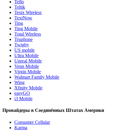
Tello
Teltik
Tesix Wireless
TextNow
Ting
Ting Mobile
Total Wireless
Truphone
Twigby
US mobile
Ultra Mobile
Unreal Mobile
Venn Mobile
Virgin Mobile
Walmart Family Mobile
Wing
Xfinity Mobile
easyGO
i3 Mobile
Провайдеры в Соединённых Штатах Америки
Consumer Cellular
Karma