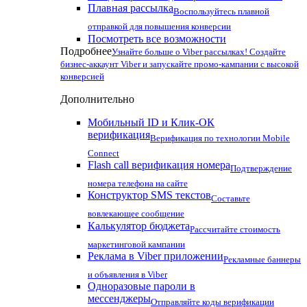
Плавная рассылка
Воспользуйтесь плавной
отправкой для повышения конверсии
Посмотреть все возможности
Подробнее
Узнайте больше о Viber рассылках! Создайте
бизнес-аккаунт Viber и запускайте промо-кампании с высокой
конверсией
Дополнительно
Мобильный ID и Клик-ОК
верификация
Верификация по технологии Mobile
Connect
Flash call верификация номера
Подтверждение
номера телефона на сайте
Конструктор SMS текстов
Составьте
вовлекающее сообщение
Калькулятор бюджета
Рассчитайте стоимость
маркетинговой кампании
Реклама в Viber приложении
Рекламные баннеры
и объявления в Viber
Одноразовые пароли в
мессенджеры
Отправляйте коды верификации