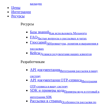
каскадно
Цены
Интеграции
Ресурсы
Ресурсы
База знаний
Как использовать Messaggio
FAQ
Частые вопросы о рассылках и чатах
Глоссарий
Аббревиатуры, понятия и выражения в
рассылках
Кейсы
Делимся результатами наших клиентов
Разработчикам
API документация
Интеграция рассылок в вашу
систему
API документация OTP-сервиса
Интеграция
OTP-сервиса в вашу систему
SDK и примеры кода
Примеры кода и готовый к
интеграции SDK
Рассылки в странах
Особенности рассылки по