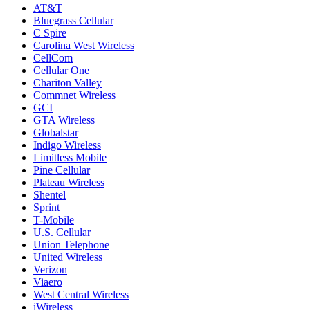
AT&T
Bluegrass Cellular
C Spire
Carolina West Wireless
CellCom
Cellular One
Chariton Valley
Commnet Wireless
GCI
GTA Wireless
Globalstar
Indigo Wireless
Limitless Mobile
Pine Cellular
Plateau Wireless
Shentel
Sprint
T-Mobile
U.S. Cellular
Union Telephone
United Wireless
Verizon
Viaero
West Central Wireless
iWireless