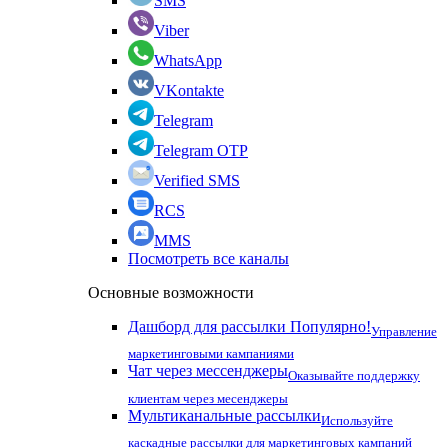
SMS
Viber
WhatsApp
VKontakte
Telegram
Telegram OTP
Verified SMS
RCS
MMS
Посмотреть все каналы
Основные возможности
Дашборд для рассылки
Популярно!
Управление
маркетинговыми кампаниями
Чат через мессенджеры
Оказывайте поддержку
клиентам через месенджеры
Мультиканальные рассылки
Используйте
каскадные рассылки для маркетинговых кампаний