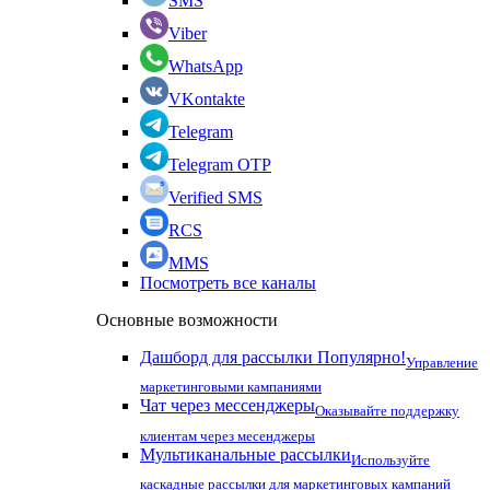
SMS
Viber
WhatsApp
VKontakte
Telegram
Telegram OTP
Verified SMS
RCS
MMS
Посмотреть все каналы
Основные возможности
Дашборд для рассылки
Популярно!
Управление
маркетинговыми кампаниями
Чат через мессенджеры
Оказывайте поддержку
клиентам через месенджеры
Мультиканальные рассылки
Используйте
каскадные рассылки для маркетинговых кампаний