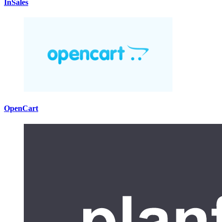
InSales
OpenCart