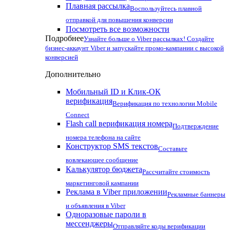
Плавная рассылка
Воспользуйтесь плавной
отправкой для повышения конверсии
Посмотреть все возможности
Подробнее
Узнайте больше о Viber рассылках! Создайте
бизнес-аккаунт Viber и запускайте промо-кампании с высокой
конверсией
Дополнительно
Мобильный ID и Клик-ОК
верификация
Верификация по технологии Mobile
Connect
Flash call верификация номера
Подтверждение
номера телефона на сайте
Конструктор SMS текстов
Составьте
вовлекающее сообщение
Калькулятор бюджета
Рассчитайте стоимость
маркетинговой кампании
Реклама в Viber приложении
Рекламные баннеры
и объявления в Viber
Одноразовые пароли в
мессенджеры
Отправляйте коды верификации