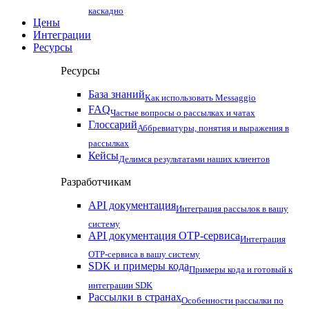
каскадно
Цены
Интеграции
Ресурсы
Ресурсы
База знаний
Как использовать Messaggio
FAQ
Частые вопросы о рассылках и чатах
Глоссарий
Аббревиатуры, понятия и выражения в
рассылках
Кейсы
Делимся результатами наших клиентов
Разработчикам
API документация
Интеграция рассылок в вашу
систему
API документация OTP-сервиса
Интеграция
OTP-сервиса в вашу систему
SDK и примеры кода
Примеры кода и готовый к
интеграции SDK
Рассылки в странах
Особенности рассылки по