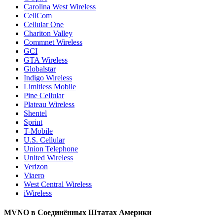
Carolina West Wireless
CellCom
Cellular One
Chariton Valley
Commnet Wireless
GCI
GTA Wireless
Globalstar
Indigo Wireless
Limitless Mobile
Pine Cellular
Plateau Wireless
Shentel
Sprint
T-Mobile
U.S. Cellular
Union Telephone
United Wireless
Verizon
Viaero
West Central Wireless
iWireless
MVNO в Соединённых Штатах Америки