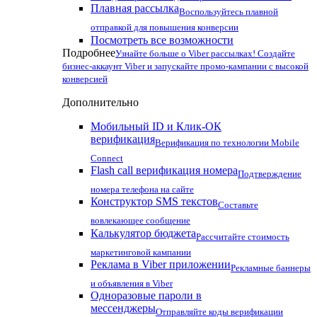
Плавная рассылка
Воспользуйтесь плавной
отправкой для повышения конверсии
Посмотреть все возможности
Подробнее
Узнайте больше о Viber рассылках! Создайте
бизнес-аккаунт Viber и запускайте промо-кампании с высокой
конверсией
Дополнительно
Мобильный ID и Клик-ОК
верификация
Верификация по технологии Mobile
Connect
Flash call верификация номера
Подтверждение
номера телефона на сайте
Конструктор SMS текстов
Составьте
вовлекающее сообщение
Калькулятор бюджета
Рассчитайте стоимость
маркетинговой кампании
Реклама в Viber приложении
Рекламные баннеры
и объявления в Viber
Одноразовые пароли в
мессенджеры
Отправляйте коды верификации