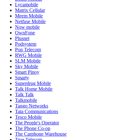
Lycamobile
Matrix Cellular
Meem Mobile
Netfuse Mobile
Now mobile
OwnFone
Plusnet
Podsystem
Pop Telecom
RWG Mobile
SLM Mobile
Sky Mobile
Smart Pinoy
Smarty
Superdrug Mobile
Talk Home Mobile
Talk Talk
Talkmobile
Tango Networks
Tata Communications
Tesco Mobile
The People's Operator
The Phone Co-op
The Carphone Warehouse
True Telecom