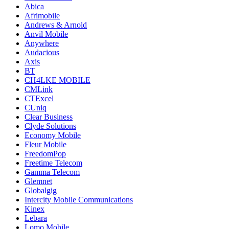
Abica
Afrimobile
Andrews & Arnold
Anvil Mobile
Anywhere
Audacious
Axis
BT
CH4LKE MOBILE
CMLink
CTExcel
CUniq
Clear Business
Clyde Solutions
Economy Mobile
Fleur Mobile
FreedomPop
Freetime Telecom
Gamma Telecom
Glemnet
Globalgig
Intercity Mobile Communications
Kinex
Lebara
Lomo Mobile