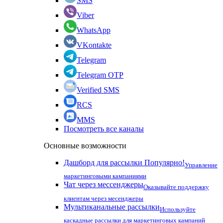
SMS
Viber
WhatsApp
VKontakte
Telegram
Telegram OTP
Verified SMS
RCS
MMS
Посмотреть все каналы
Основные возможности
Дашборд для рассылки
Популярно!
Управление
маркетинговыми кампаниями
Чат через мессенджеры
Оказывайте поддержку
клиентам через месенджеры
Мультиканальные рассылки
Используйте
каскадные рассылки для маркетинговых кампаний