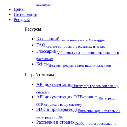
каскадно
Цены
Интеграции
Ресурсы
Ресурсы
База знаний
Как использовать Messaggio
FAQ
Частые вопросы о рассылках и чатах
Глоссарий
Аббревиатуры, понятия и выражения в
рассылках
Кейсы
Делимся результатами наших клиентов
Разработчикам
API документация
Интеграция рассылок в вашу
систему
API документация OTP-сервиса
Интеграция
OTP-сервиса в вашу систему
SDK и примеры кода
Примеры кода и готовый к
интеграции SDK
Рассылки в странах
Особенности рассылки по