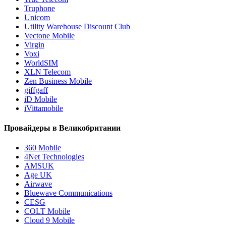
Truphone
Unicom
Utility Warehouse Discount Club
Vectone Mobile
Virgin
Voxi
WorldSIM
XLN Telecom
Zen Business Mobile
giffgaff
iD Mobile
iVittamobile
Провайдеры в Великобритании
360 Mobile
4Net Technologies
AMSUK
Age UK
Airwave
Bluewave Communications
CESG
COLT Mobile
Cloud 9 Mobile