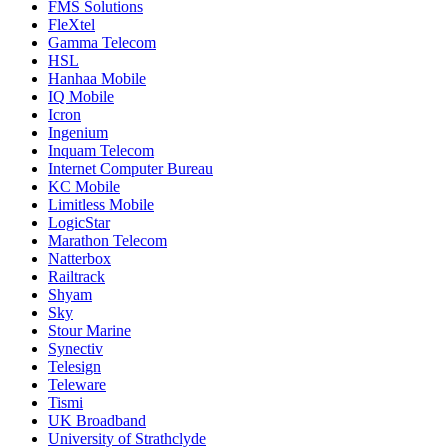
FMS Solutions
FleXtel
Gamma Telecom
HSL
Hanhaa Mobile
IQ Mobile
Icron
Ingenium
Inquam Telecom
Internet Computer Bureau
KC Mobile
Limitless Mobile
LogicStar
Marathon Telecom
Natterbox
Railtrack
Shyam
Sky
Stour Marine
Synectiv
Telesign
Teleware
Tismi
UK Broadband
University of Strathclyde