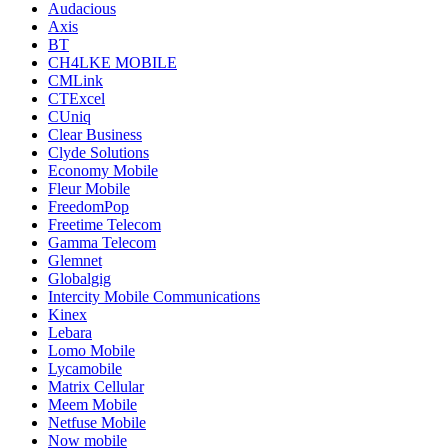
Audacious
Axis
BT
CH4LKE MOBILE
CMLink
CTExcel
CUniq
Clear Business
Clyde Solutions
Economy Mobile
Fleur Mobile
FreedomPop
Freetime Telecom
Gamma Telecom
Glemnet
Globalgig
Intercity Mobile Communications
Kinex
Lebara
Lomo Mobile
Lycamobile
Matrix Cellular
Meem Mobile
Netfuse Mobile
Now mobile