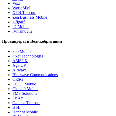
Voxi
WorldSIM
XLN Telecom
Zen Business Mobile
giffgaff
iD Mobile
iVittamobile
Провайдеры в Великобритании
360 Mobile
4Net Technologies
AMSUK
Age UK
Airwave
Bluewave Communications
CESG
COLT Mobile
Cloud 9 Mobile
FMS Solutions
FleXtel
Gamma Telecom
HSL
Hanhaa Mobile