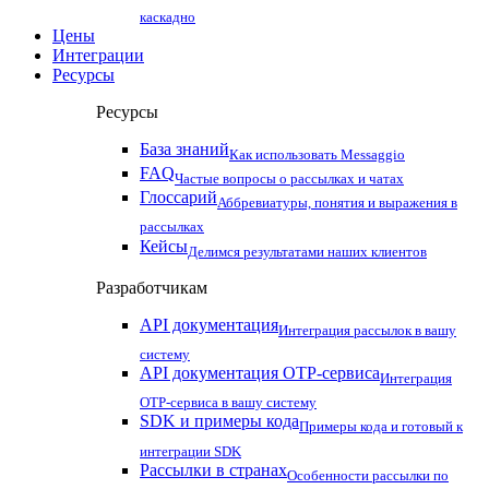
каскадно
Цены
Интеграции
Ресурсы
Ресурсы
База знаний
Как использовать Messaggio
FAQ
Частые вопросы о рассылках и чатах
Глоссарий
Аббревиатуры, понятия и выражения в
рассылках
Кейсы
Делимся результатами наших клиентов
Разработчикам
API документация
Интеграция рассылок в вашу
систему
API документация OTP-сервиса
Интеграция
OTP-сервиса в вашу систему
SDK и примеры кода
Примеры кода и готовый к
интеграции SDK
Рассылки в странах
Особенности рассылки по