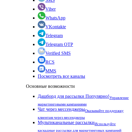
SMS
Viber
WhatsApp
VKontakte
Telegram
Telegram OTP
Verified SMS
RCS
MMS
Посмотреть все каналы
Основные возможности
Дашборд для рассылки
Популярно!
Управление
маркетинговыми кампаниями
Чат через мессенджеры
Оказывайте поддержку
клиентам через месенджеры
Мультиканальные рассылки
Используйте
каскадные рассылки для маркетинговых кампаний