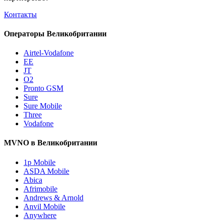
Контакты
Операторы Великобритании
Airtel-Vodafone
EE
JT
O2
Pronto GSM
Sure
Sure Mobile
Three
Vodafone
MVNO в Великобритании
1p Mobile
ASDA Mobile
Abica
Afrimobile
Andrews & Arnold
Anvil Mobile
Anywhere