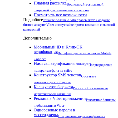
Плавная рассылка
Воспользуйтесь плавной
отправкой для повышения конверсии
Посмотреть все возможности
Подробнее
Узнайте больше о Viber рассылках! Создайте
бизнес-аккаунт Viber и запускайте промо-кампании с высокой
конверсией
Дополнительно
Мобильный ID и Клик-ОК
верификация
Верификация по технологии Mobile
Connect
Flash call верификация номера
Подтверждение
номера телефона на сайте
Конструктор SMS текстов
Составьте
вовлекающее сообщение
Калькулятор бюджета
Рассчитайте стоимость
маркетинговой кампании
Реклама в Viber приложении
Рекламные баннеры
и объявления в Viber
Одноразовые пароли в
мессенджеры
Отправляйте коды верификации