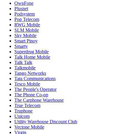
OwnFone
Plusnet
Podsystem
Pop Telecom
RWG Mobile
SLM Mobile
Sky Mobile
Smart Pinoy
Smarty
Superdrug Mobile
Talk Home Mobile
Talk Talk
Talkmobile
Tango Networks
Tata Communications
Tesco Mobile
The People's Operator
The Phone Co-op
The Carphone Warehouse
True Telecom
Truphone
Unicom
Utility Warehouse Discount Club
Vectone Mobile
Virgin