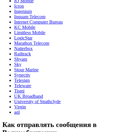
IQ Mobile
Icron
Ingenium
Inquam Telecom
Internet Computer Bureau
KC Mobile
Limitless Mobile
LogicStar
Marathon Telecom
Natterbox
Railtrack
Shyam
Sky
Stour Marine
Synectiv
Telesign
Teleware
Tismi
UK Broadband
University of Strathclyde
Virgin
aql
Как отправлять сообщения в