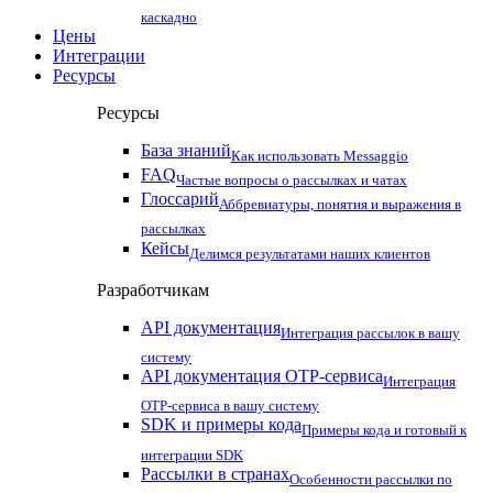
каскадно
Цены
Интеграции
Ресурсы
Ресурсы
База знаний
Как использовать Messaggio
FAQ
Частые вопросы о рассылках и чатах
Глоссарий
Аббревиатуры, понятия и выражения в
рассылках
Кейсы
Делимся результатами наших клиентов
Разработчикам
API документация
Интеграция рассылок в вашу
систему
API документация OTP-сервиса
Интеграция
OTP-сервиса в вашу систему
SDK и примеры кода
Примеры кода и готовый к
интеграции SDK
Рассылки в странах
Особенности рассылки по