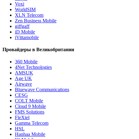
Voxi
WorldSIM
XLN Telecom
Zen Business Mobile
giffgaff
iD Mobile
iVittamobile
Провайдеры в Великобритании
360 Mobile
4Net Technologies
AMSUK
Age UK
Airwave
Bluewave Communications
CESG
COLT Mobile
Cloud 9 Mobile
FMS Solutions
FleXtel
Gamma Telecom
HSL
Hanhaa Mobile