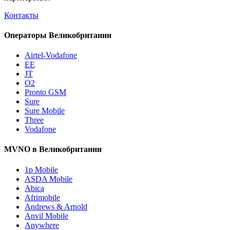
Контакты
Операторы Великобритании
Airtel-Vodafone
EE
JT
O2
Pronto GSM
Sure
Sure Mobile
Three
Vodafone
MVNO в Великобритании
1p Mobile
ASDA Mobile
Abica
Afrimobile
Andrews & Arnold
Anvil Mobile
Anywhere