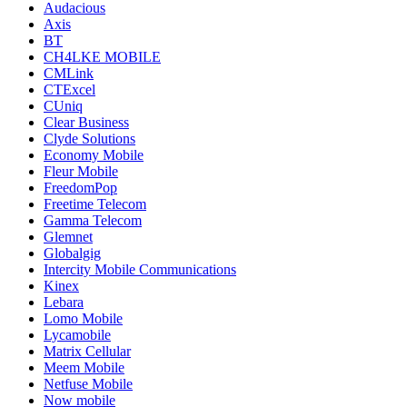
Audacious
Axis
BT
CH4LKE MOBILE
CMLink
CTExcel
CUniq
Clear Business
Clyde Solutions
Economy Mobile
Fleur Mobile
FreedomPop
Freetime Telecom
Gamma Telecom
Glemnet
Globalgig
Intercity Mobile Communications
Kinex
Lebara
Lomo Mobile
Lycamobile
Matrix Cellular
Meem Mobile
Netfuse Mobile
Now mobile