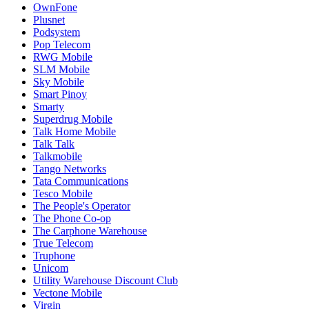
OwnFone
Plusnet
Podsystem
Pop Telecom
RWG Mobile
SLM Mobile
Sky Mobile
Smart Pinoy
Smarty
Superdrug Mobile
Talk Home Mobile
Talk Talk
Talkmobile
Tango Networks
Tata Communications
Tesco Mobile
The People's Operator
The Phone Co-op
The Carphone Warehouse
True Telecom
Truphone
Unicom
Utility Warehouse Discount Club
Vectone Mobile
Virgin