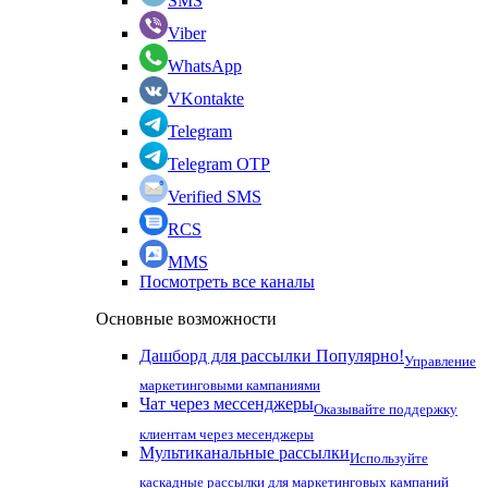
SMS
Viber
WhatsApp
VKontakte
Telegram
Telegram OTP
Verified SMS
RCS
MMS
Посмотреть все каналы
Основные возможности
Дашборд для рассылки
Популярно!
Управление
маркетинговыми кампаниями
Чат через мессенджеры
Оказывайте поддержку
клиентам через месенджеры
Мультиканальные рассылки
Используйте
каскадные рассылки для маркетинговых кампаний