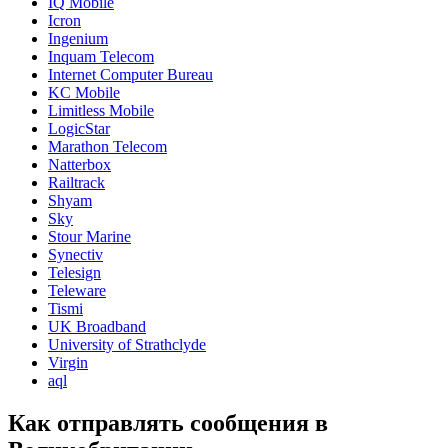
IQ Mobile
Icron
Ingenium
Inquam Telecom
Internet Computer Bureau
KC Mobile
Limitless Mobile
LogicStar
Marathon Telecom
Natterbox
Railtrack
Shyam
Sky
Stour Marine
Synectiv
Telesign
Teleware
Tismi
UK Broadband
University of Strathclyde
Virgin
aql
Как отправлять сообщения в