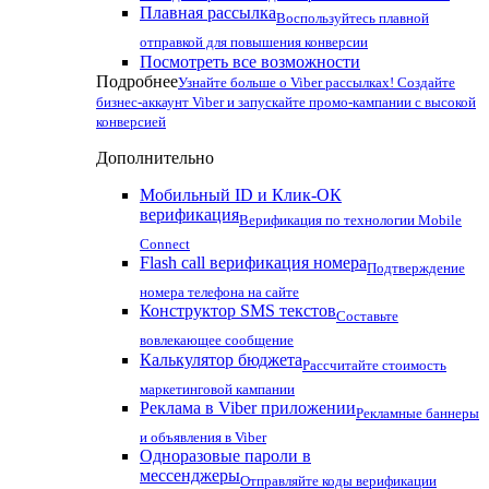
Плавная рассылка
Воспользуйтесь плавной
отправкой для повышения конверсии
Посмотреть все возможности
Подробнее
Узнайте больше о Viber рассылках! Создайте
бизнес-аккаунт Viber и запускайте промо-кампании с высокой
конверсией
Дополнительно
Мобильный ID и Клик-ОК
верификация
Верификация по технологии Mobile
Connect
Flash call верификация номера
Подтверждение
номера телефона на сайте
Конструктор SMS текстов
Составьте
вовлекающее сообщение
Калькулятор бюджета
Рассчитайте стоимость
маркетинговой кампании
Реклама в Viber приложении
Рекламные баннеры
и объявления в Viber
Одноразовые пароли в
мессенджеры
Отправляйте коды верификации