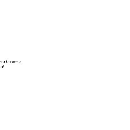
го бизнеса.
о!