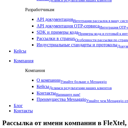
Делимся результатами наших клиентов
Разработчикам
API документация
Интеграция рассылок в вашу сис
API документация OTP-сервиса
Интеграция OTP-с
SDK и примеры кода
Примеры кода и готовый к ин
Рассылки в странах
Особенности рассылки по стран
Индустриальные стандарты и протоколы
Докум
Кейсы
Компания
Компания
О компании
Узнайте больше о Messaggio
Кейсы
Делимся результатами наших клиентов
Контакты
Напишите нам!
Преимущества Messaggio
Узнайте чем Messaggio от
Блог
Контакты
Рассылка от имени компании в FleXtel