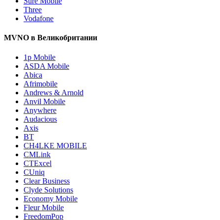
Sure Mobile
Three
Vodafone
MVNO в Великобритании
1p Mobile
ASDA Mobile
Abica
Afrimobile
Andrews & Arnold
Anvil Mobile
Anywhere
Audacious
Axis
BT
CH4LKE MOBILE
CMLink
CTExcel
CUniq
Clear Business
Clyde Solutions
Economy Mobile
Fleur Mobile
FreedomPop