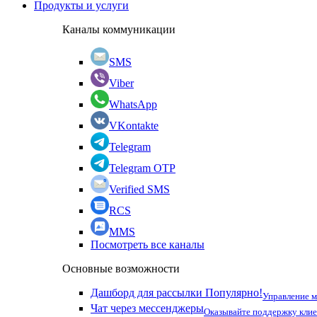
Продукты и услуги
Каналы коммуникации
SMS
Viber
WhatsApp
VKontakte
Telegram
Telegram OTP
Verified SMS
RCS
MMS
Посмотреть все каналы
Основные возможности
Дашборд для рассылки
Популярно!
Управление 
Чат через мессенджеры
Оказывайте поддержку кли