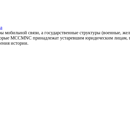
ра
оры мобильной связи, а государственные структуры (военные, ж
оторые MCCMNC принадлежат устаревшим юридическим лицам, п
нения истории.