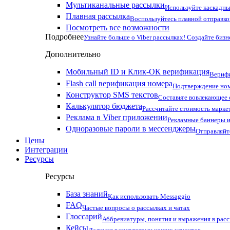
Мультиканальные рассылки
Используйте каскадны
Плавная рассылка
Воспользуйтесь плавной отправко
Посмотреть все возможности
Подробнее
Узнайте больше о Viber рассылках! Создайте бизн
Дополнительно
Мобильный ID и Клик-ОК верификация
Верифи
Flash call верификация номера
Подтверждение ном
Конструктор SMS текстов
Составьте вовлекающее
Калькулятор бюджета
Рассчитайте стоимость марке
Реклама в Viber приложении
Рекламные баннеры и
Одноразовые пароли в мессенджеры
Отправляйт
Цены
Интеграции
Ресурсы
Ресурсы
База знаний
Как использовать Messaggio
FAQ
Частые вопросы о рассылках и чатах
Глоссарий
Аббревиатуры, понятия и выражения в рас
Кейсы