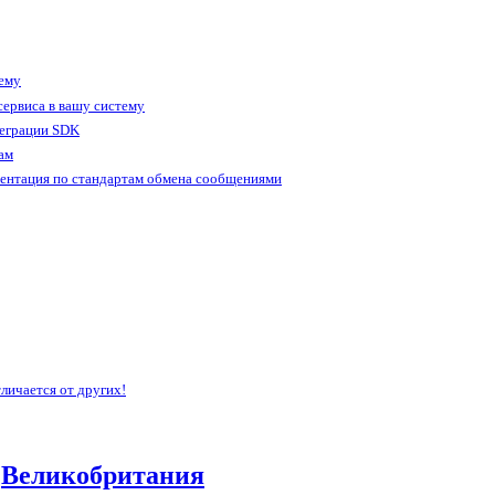
тему
ервиса в вашу систему
теграции SDK
ам
ентация по стандартам обмена сообщениями
личается от других!
,
Великобритания