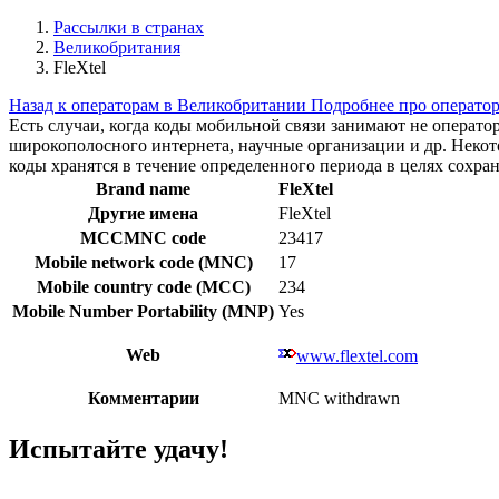
Рассылки в странах
Великобритания
FleXtel
Назад к операторам в Великобритании
Подробнее про операто
Есть случаи, когда коды мобильной связи занимают не операт
широкополосного интернета, научные организации и др. Нек
коды хранятся в течение определенного периода в целях сохра
Brand name
FleXtel
Другие имена
FleXtel
MCCMNC code
23417
Mobile network code (MNC)
17
Mobile country code (MCC)
234
Mobile Number Portability (MNP)
Yes
Web
www.flextel.com
Комментарии
MNC withdrawn
Испытайте удачу!