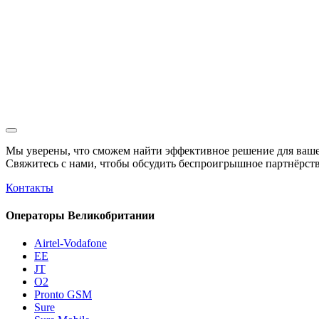
Мы уверены, что сможем найти эффективное решение для ваше
Свяжитесь с нами, чтобы обсудить
беспроигрышное
партнёрств
Контакты
Операторы Великобритании
Airtel-Vodafone
EE
JT
O2
Pronto GSM
Sure