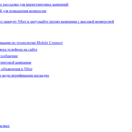
е рассылки для маркетинговых кампаний
й для повышения конверсии
ес-аккаунт Viber и запускайте промо-кампании с высокой конверсией
кация по технологии Mobile Connect
ера телефона на сайте
 сообщение
тинговой кампании
 объявления в Viber
е коды верификации каскадно
сылках