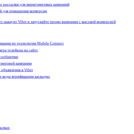
е рассылки для маркетинговых кампаний
й для повышения конверсии
ес-аккаунт Viber и запускайте промо-кампании с высокой конверсией
кация по технологии Mobile Connect
ера телефона на сайте
 сообщение
тинговой кампании
 объявления в Viber
е коды верификации каскадно
сылках