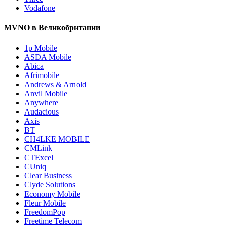
Vodafone
MVNO в Великобритании
1p Mobile
ASDA Mobile
Abica
Afrimobile
Andrews & Arnold
Anvil Mobile
Anywhere
Audacious
Axis
BT
CH4LKE MOBILE
CMLink
CTExcel
CUniq
Clear Business
Clyde Solutions
Economy Mobile
Fleur Mobile
FreedomPop
Freetime Telecom