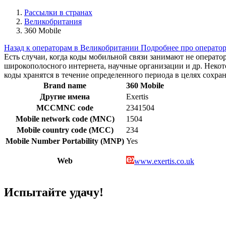
Рассылки в странах
Великобритания
360 Mobile
Назад к операторам в Великобритании
Подробнее про операто
Есть случаи, когда коды мобильной связи занимают не операт
широкополосного интернета, научные организации и др. Нек
коды хранятся в течение определенного периода в целях сохра
Brand name
360 Mobile
Другие имена
Exertis
MCCMNC code
2341504
Mobile network code (MNC)
1504
Mobile country code (MCC)
234
Mobile Number Portability (MNP)
Yes
Web
www.exertis.co.uk
Испытайте удачу!