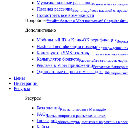
Мультиканальные рассылки
Используйте каскадны
Плавная рассылка
Воспользуйтесь плавной отправко
Посмотреть все возможности
Подробнее
Узнайте больше о Viber рассылках! Создайте бизн
Дополнительно
Мобильный ID и Клик-ОК верификация
Верифи
Flash call верификация номера
Подтверждение ном
Конструктор SMS текстов
Составьте вовлекающее
Калькулятор бюджета
Рассчитайте стоимость марке
Реклама в Viber приложении
Рекламные баннеры и
Одноразовые пароли в мессенджеры
Отправляйт
Цены
Интеграции
Ресурсы
Ресурсы
База знаний
Как использовать Messaggio
FAQ
Частые вопросы о рассылках и чатах
Глоссарий
Аббревиатуры, понятия и выражения в рас
Кейсы