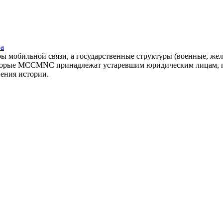
ра
оры мобильной связи, а государственные структуры (военные, ж
оторые MCCMNC принадлежат устаревшим юридическим лицам, п
нения истории.