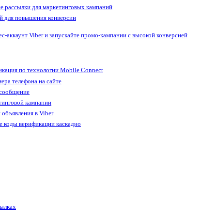
е рассылки для маркетинговых кампаний
й для повышения конверсии
ес-аккаунт Viber и запускайте промо-кампании с высокой конверсией
кация по технологии Mobile Connect
ера телефона на сайте
 сообщение
тинговой кампании
 объявления в Viber
е коды верификации каскадно
сылках