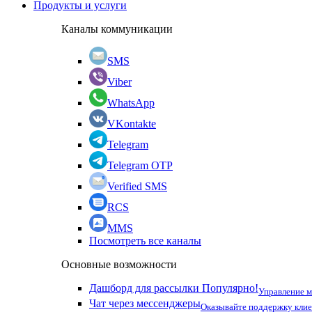
Продукты и услуги
Каналы коммуникации
SMS
Viber
WhatsApp
VKontakte
Telegram
Telegram OTP
Verified SMS
RCS
MMS
Посмотреть все каналы
Основные возможности
Дашборд для рассылки
Популярно!
Управление 
Чат через мессенджеры
Оказывайте поддержку кли