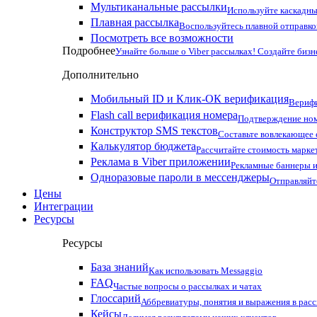
Мультиканальные рассылки
Используйте каскадны
Плавная рассылка
Воспользуйтесь плавной отправко
Посмотреть все возможности
Подробнее
Узнайте больше о Viber рассылках! Создайте бизн
Дополнительно
Мобильный ID и Клик-ОК верификация
Верифи
Flash call верификация номера
Подтверждение ном
Конструктор SMS текстов
Составьте вовлекающее
Калькулятор бюджета
Рассчитайте стоимость марке
Реклама в Viber приложении
Рекламные баннеры и
Одноразовые пароли в мессенджеры
Отправляйт
Цены
Интеграции
Ресурсы
Ресурсы
База знаний
Как использовать Messaggio
FAQ
Частые вопросы о рассылках и чатах
Глоссарий
Аббревиатуры, понятия и выражения в рас
Кейсы