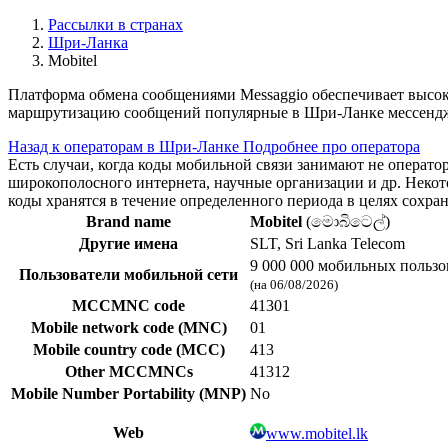
Рассылки в странах
Шри-Ланка
Mobitel
Платформа обмена сообщениями Messaggio обеспечивает высо
маршрутизацию сообщений популярные в Шри-Ланке мессендже
Назад к операторам в Шри-Ланке
Подробнее про оператора
Есть случаи, когда коды мобильной связи занимают не операт
широкополосного интернета, научные организации и др. Нек
коды хранятся в течение определенного периода в целях сохра
Brand name
Mobitel
(මොබිටෙල්)
Другие имена
SLT, Sri Lanka Telecom
9 000 000 мобильных пользо
Пользователи мобильной сети
(на 06/08/2026)
MCCMNC code
41301
Mobile network code (MNC)
01
Mobile country code (MCC)
413
Other MCCMNCs
41312
Mobile Number Portability (MNP)
No
Web
www.mobitel.lk