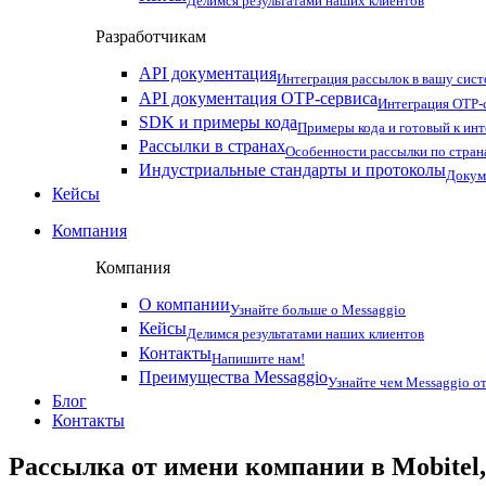
Делимся результатами наших клиентов
Разработчикам
API документация
Интеграция рассылок в вашу сис
API документация OTP-сервиса
Интеграция OTP-с
SDK и примеры кода
Примеры кода и готовый к ин
Рассылки в странах
Особенности рассылки по стран
Индустриальные стандарты и протоколы
Докум
Кейсы
Компания
Компания
О компании
Узнайте больше о Messaggio
Кейсы
Делимся результатами наших клиентов
Контакты
Напишите нам!
Преимущества Messaggio
Узнайте чем Messaggio от
Блог
Контакты
Рассылка от имени компании в Mobitel