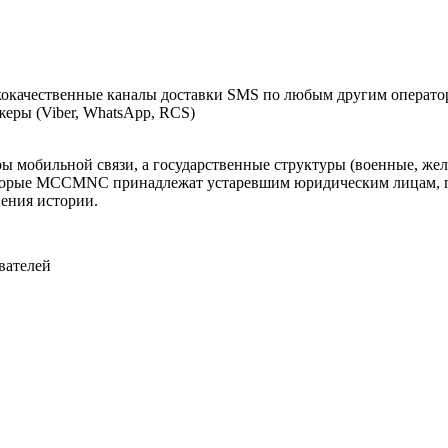
кокачественные каналы доставки SMS по любым другим операто
ры (Viber, WhatsApp, RCS)
оры мобильной связи, а государственные структуры (военные, ж
оторые MCCMNC принадлежат устаревшим юридическим лицам, п
нения истории.
вателей