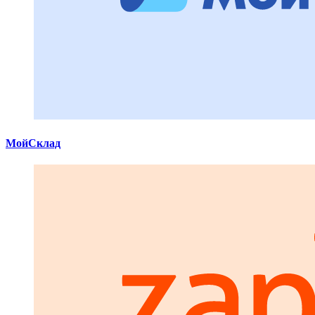
МойСклад