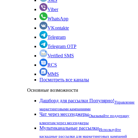
SMS
Viber
WhatsApp
VKontakte
Telegram
Telegram OTP
Verified SMS
RCS
MMS
Посмотреть все каналы
Основные возможности
Дашборд для рассылки
Популярно!
Управление
маркетинговыми кампаниями
Чат через мессенджеры
Оказывайте поддержку
клиентам через месенджеры
Мультиканальные рассылки
Используйте
каскадные рассылки для маркетинговых кампаний