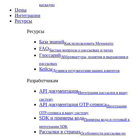
каскадно
Цены
Интеграции
Ресурсы
Ресурсы
База знаний
Как использовать Messaggio
FAQ
Частые вопросы о рассылках и чатах
Глоссарий
Аббревиатуры, понятия и выражения в
рассылках
Кейсы
Делимся результатами наших клиентов
Разработчикам
API документация
Интеграция рассылок в вашу
систему
API документация OTP-сервиса
Интеграция
OTP-сервиса в вашу систему
SDK и примеры кода
Примеры кода и готовый к
интеграции SDK
Рассылки в странах
Особенности рассылки по