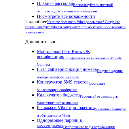
Плавная рассылка
Воспользуйтесь плавной
отправкой для повышения конверсии
Посмотреть все возможности
Подробнее
Узнайте больше о Viber рассылках! Создайте
бизнес-аккаунт Viber и запускайте промо-кампании с высокой
конверсией
Дополнительно
Мобильный ID и Клик-ОК
верификация
Верификация по технологии Mobile
Connect
Flash call верификация номера
Подтверждение
номера телефона на сайте
Конструктор SMS текстов
Составьте
вовлекающее сообщение
Калькулятор бюджета
Рассчитайте стоимость
маркетинговой кампании
Реклама в Viber приложении
Рекламные баннеры
и объявления в Viber
Одноразовые пароли в
мессенджеры
Отправляйте коды верификации