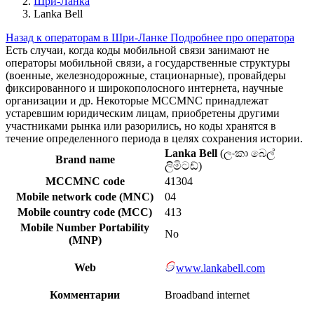
Шри-Ланка
Lanka Bell
Назад к операторам в Шри-Ланке
Подробнее про оператора
Есть случаи, когда коды мобильной связи занимают не
операторы мобильной связи, а государственные структуры
(военные, железнодорожные, стационарные), провайдеры
фиксированного и широкополосного интернета, научные
организации и др. Некоторые MCCMNC принадлежат
устаревшим юридическим лицам, приобретены другими
участниками рынка или разорились, но коды хранятся в
течение определенного периода в целях сохранения истории.
Lanka Bell
(ලංකා බෙල්
Brand name
ලිමිටඩ්)
MCCMNC code
41304
Mobile network code (MNC)
04
Mobile country code (MCC)
413
Mobile Number Portability
No
(MNP)
Web
www.lankabell.com
Комментарии
Broadband internet