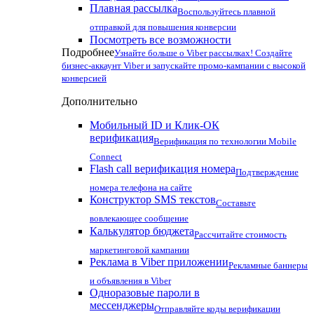
Плавная рассылка
Воспользуйтесь плавной
отправкой для повышения конверсии
Посмотреть все возможности
Подробнее
Узнайте больше о Viber рассылках! Создайте
бизнес-аккаунт Viber и запускайте промо-кампании с высокой
конверсией
Дополнительно
Мобильный ID и Клик-ОК
верификация
Верификация по технологии Mobile
Connect
Flash call верификация номера
Подтверждение
номера телефона на сайте
Конструктор SMS текстов
Составьте
вовлекающее сообщение
Калькулятор бюджета
Рассчитайте стоимость
маркетинговой кампании
Реклама в Viber приложении
Рекламные баннеры
и объявления в Viber
Одноразовые пароли в
мессенджеры
Отправляйте коды верификации