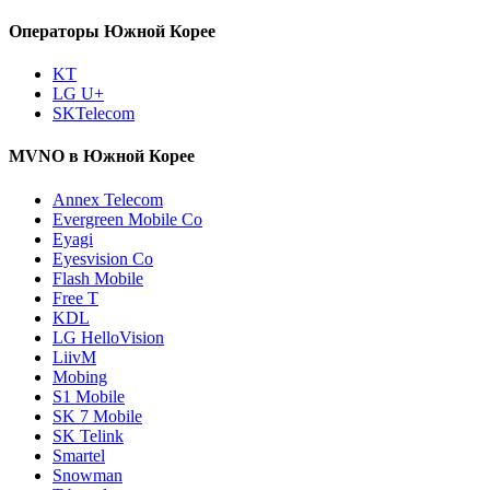
Операторы Южной Корее
KT
LG U+
SKTelecom
MVNO в Южной Корее
Annex Telecom
Evergreen Mobile Co
Eyagi
Eyesvision Co
Flash Mobile
Free T
KDL
LG HelloVision
LiivM
Mobing
S1 Mobile
SK 7 Mobile
SK Telink
Smartel
Snowman