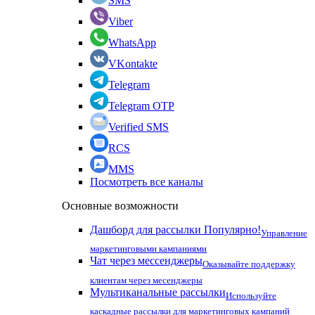
SMS
Viber
WhatsApp
VKontakte
Telegram
Telegram OTP
Verified SMS
RCS
MMS
Посмотреть все каналы
Основные возможности
Дашборд для рассылки
Популярно!
Управление
маркетинговыми кампаниями
Чат через мессенджеры
Оказывайте поддержку
клиентам через месенджеры
Мультиканальные рассылки
Используйте
каскадные рассылки для маркетинговых кампаний