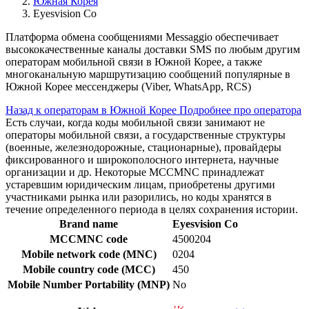
Южная Корея
Eyesvision Co
Платформа обмена сообщениями Messaggio обеспечивает
высококачественные каналы доставки SMS по любым другим
операторам мобильной связи в Южной Корее, а также
многоканальную маршрутизацию сообщений популярные в
Южной Корее мессенджеры (Viber, WhatsApp, RCS)
Назад к операторам в Южной Корее
Подробнее про оператора
Есть случаи, когда коды мобильной связи занимают не
операторы мобильной связи, а государственные структуры
(военные, железнодорожные, стационарные), провайдеры
фиксированного и широкополосного интернета, научные
организации и др. Некоторые MCCMNC принадлежат
устаревшим юридическим лицам, приобретены другими
участниками рынка или разорились, но коды хранятся в
течение определенного периода в целях сохранения истории.
Brand name
Eyesvision Co
MCCMNC code
4500204
Mobile network code (MNC)
0204
Mobile country code (MCC)
450
Mobile Number Portability (MNP)
No