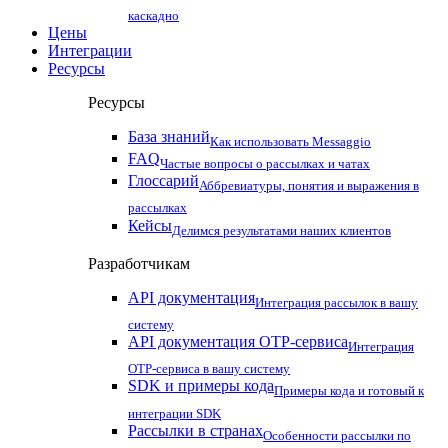
каскадно
Цены
Интеграции
Ресурсы
Ресурсы
База знаний
Как использовать Messaggio
FAQ
Частые вопросы о рассылках и чатах
Глоссарий
Аббревиатуры, понятия и выражения в
рассылках
Кейсы
Делимся результатами наших клиентов
Разработчикам
API документация
Интеграция рассылок в вашу
систему
API документация OTP-сервиса
Интеграция
OTP-сервиса в вашу систему
SDK и примеры кода
Примеры кода и готовый к
интеграции SDK
Рассылки в странах
Особенности рассылки по