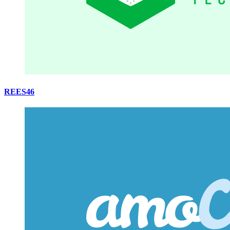
REES46