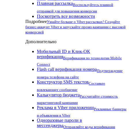
Плавная рассылка
Воспользуйтесь плавной
отправкой для повышения конверсии
Посмотреть все возможности
Подробнее
Узнайте больше о Viber рассылках! Создайте
бизнес-аккаунт Viber и запускайте промо-кампании с высокой
конверсией
Дополнительно
Мобильный ID и Клик-ОК
верификация
Верификация по технологии Mobile
Connect
Flash call верификация номера
Подтверждение
номера телефона на сайте
Конструктор SMS текстов
Составьте
вовлекающее сообщение
Калькулятор бюджета
Рассчитайте стоимость
маркетинговой кампании
Реклама в Viber приложении
Рекламные баннеры
и объявления в Viber
Одноразовые пароли в
мессенджеры
Отправляйте коды верификации