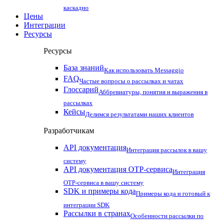
каскадно
Цены
Интеграции
Ресурсы
Ресурсы
База знаний
Как использовать Messaggio
FAQ
Частые вопросы о рассылках и чатах
Глоссарий
Аббревиатуры, понятия и выражения в
рассылках
Кейсы
Делимся результатами наших клиентов
Разработчикам
API документация
Интеграция рассылок в вашу
систему
API документация OTP-сервиса
Интеграция
OTP-сервиса в вашу систему
SDK и примеры кода
Примеры кода и готовый к
интеграции SDK
Рассылки в странах
Особенности рассылки по