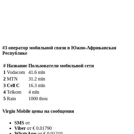
#3 оператор мобильной связи в Южно-Африканская
Республике
#
Название
Пользователи мобильной сети
1
Vodacom
41.6 mln
2
MTN
31.2 mln
3
Cell C
16.3 mln
4
Telkom
4 mln
5
Rain
1000 thou
Virgin Mobile цены на сообщения
SMS
от
Viber
от € 0.01790
WhatsApp
от € 0.01210