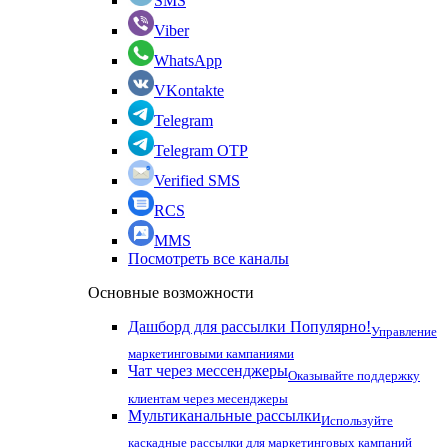
SMS
Viber
WhatsApp
VKontakte
Telegram
Telegram OTP
Verified SMS
RCS
MMS
Посмотреть все каналы
Основные возможности
Дашборд для рассылки
Популярно!
Управление
маркетинговыми кампаниями
Чат через мессенджеры
Оказывайте поддержку
клиентам через месенджеры
Мультиканальные рассылки
Используйте
каскадные рассылки для маркетинговых кампаний