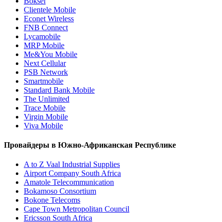
Boksel
Clientele Mobile
Econet Wireless
FNB Connect
Lycamobile
MRP Mobile
Me&You Mobile
Next Cellular
PSB Network
Smartmobile
Standard Bank Mobile
The Unlimited
Trace Mobile
Virgin Mobile
Viva Mobile
Провайдеры в Южно-Африканская Республике
A to Z Vaal Industrial Supplies
Airport Company South Africa
Amatole Telecommunication
Bokamoso Consortium
Bokone Telecoms
Cape Town Metropolitan Council
Ericsson South Africa