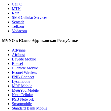
Cell C
MTN
Rain
SMS Cellular Services
Sentech
Telkom
Vodacom
MVNO в Южно-Африканская Республике
Advinne
Afrihost
Bayede Mobile
Boksel
Clientele Mobile
Econet Wireless
FNB Connect
Lycamobile
MRP Mobile
Me&You Mobile
Next Cellular
PSB Network
Smartmobile
Standard Bank Mobile