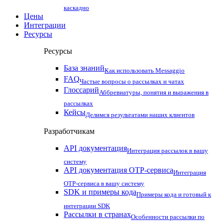
каскадно
Цены
Интеграции
Ресурсы
Ресурсы
База знаний
Как использовать Messaggio
FAQ
Частые вопросы о рассылках и чатах
Глоссарий
Аббревиатуры, понятия и выражения в
рассылках
Кейсы
Делимся результатами наших клиентов
Разработчикам
API документация
Интеграция рассылок в вашу
систему
API документация OTP-сервиса
Интеграция
OTP-сервиса в вашу систему
SDK и примеры кода
Примеры кода и готовый к
интеграции SDK
Рассылки в странах
Особенности рассылки по