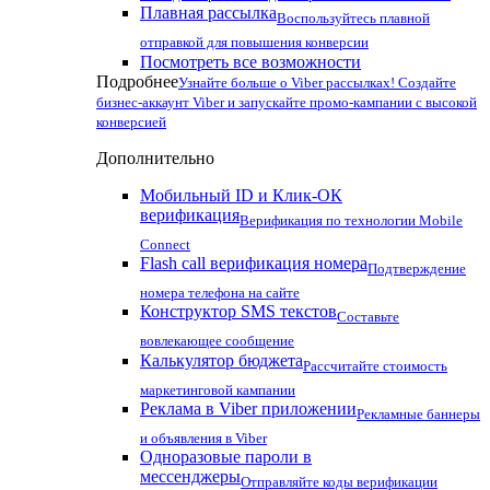
Плавная рассылка
Воспользуйтесь плавной
отправкой для повышения конверсии
Посмотреть все возможности
Подробнее
Узнайте больше о Viber рассылках! Создайте
бизнес-аккаунт Viber и запускайте промо-кампании с высокой
конверсией
Дополнительно
Мобильный ID и Клик-ОК
верификация
Верификация по технологии Mobile
Connect
Flash call верификация номера
Подтверждение
номера телефона на сайте
Конструктор SMS текстов
Составьте
вовлекающее сообщение
Калькулятор бюджета
Рассчитайте стоимость
маркетинговой кампании
Реклама в Viber приложении
Рекламные баннеры
и объявления в Viber
Одноразовые пароли в
мессенджеры
Отправляйте коды верификации