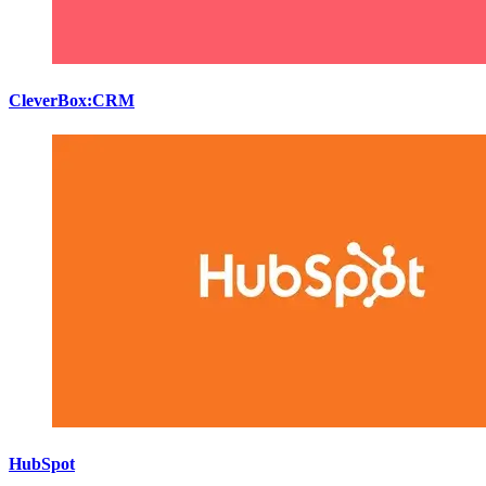
CleverBox:CRM
HubSpot