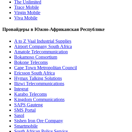
The Unlimited
Trace Mobile
Virgin Mobile
Viva Mobile
Провайдеры в Южно-Африканская Республике
A to Z Vaal Industrial Supplies
Airport Company South Africa
Amatole Telecommunication
Bokamoso Consortium
Bokone Telecoms
Cape Town Metropolitan Council
Ericsson South Africa
Hymax Talking Solutions
Ilizwi Telecommunications
Integrat
Karabo Telecoms
Kingdom Communications
SAPS Gauteng
SMS Portal
Sasol
Sishen Iron Ore Company
Smartmobile
South African Police Service