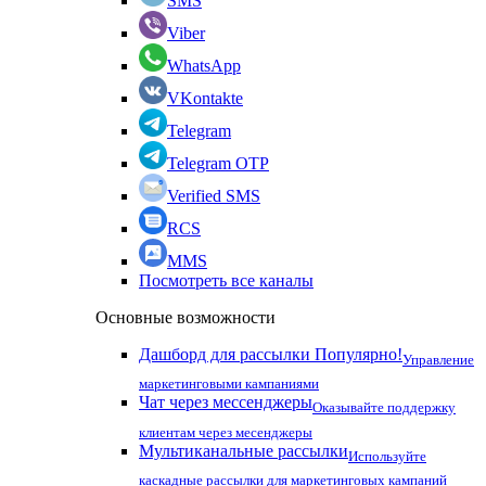
SMS
Viber
WhatsApp
VKontakte
Telegram
Telegram OTP
Verified SMS
RCS
MMS
Посмотреть все каналы
Основные возможности
Дашборд для рассылки
Популярно!
Управление
маркетинговыми кампаниями
Чат через мессенджеры
Оказывайте поддержку
клиентам через месенджеры
Мультиканальные рассылки
Используйте
каскадные рассылки для маркетинговых кампаний