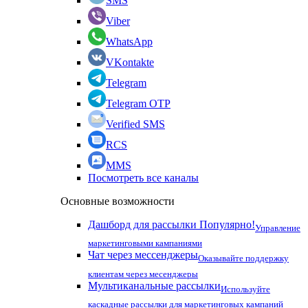
SMS
Viber
WhatsApp
VKontakte
Telegram
Telegram OTP
Verified SMS
RCS
MMS
Посмотреть все каналы
Основные возможности
Дашборд для рассылки
Популярно!
Управление
маркетинговыми кампаниями
Чат через мессенджеры
Оказывайте поддержку
клиентам через месенджеры
Мультиканальные рассылки
Используйте
каскадные рассылки для маркетинговых кампаний