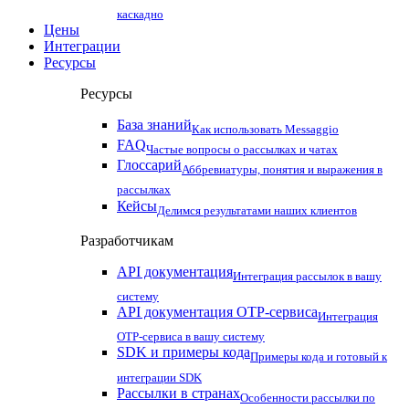
каскадно
Цены
Интеграции
Ресурсы
Ресурсы
База знаний
Как использовать Messaggio
FAQ
Частые вопросы о рассылках и чатах
Глоссарий
Аббревиатуры, понятия и выражения в
рассылках
Кейсы
Делимся результатами наших клиентов
Разработчикам
API документация
Интеграция рассылок в вашу
систему
API документация OTP-сервиса
Интеграция
OTP-сервиса в вашу систему
SDK и примеры кода
Примеры кода и готовый к
интеграции SDK
Рассылки в странах
Особенности рассылки по