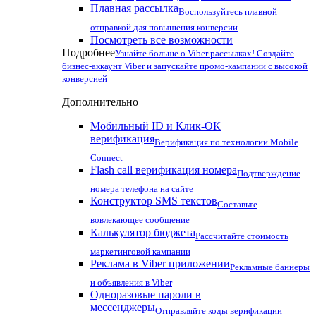
Плавная рассылка
Воспользуйтесь плавной
отправкой для повышения конверсии
Посмотреть все возможности
Подробнее
Узнайте больше о Viber рассылках! Создайте
бизнес-аккаунт Viber и запускайте промо-кампании с высокой
конверсией
Дополнительно
Мобильный ID и Клик-ОК
верификация
Верификация по технологии Mobile
Connect
Flash call верификация номера
Подтверждение
номера телефона на сайте
Конструктор SMS текстов
Составьте
вовлекающее сообщение
Калькулятор бюджета
Рассчитайте стоимость
маркетинговой кампании
Реклама в Viber приложении
Рекламные баннеры
и объявления в Viber
Одноразовые пароли в
мессенджеры
Отправляйте коды верификации