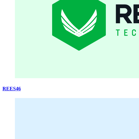
REES46