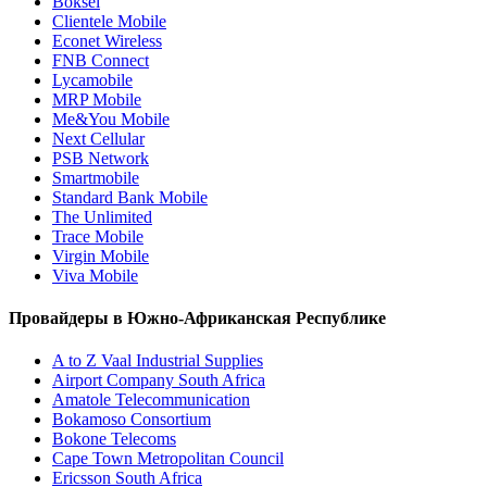
Boksel
Clientele Mobile
Econet Wireless
FNB Connect
Lycamobile
MRP Mobile
Me&You Mobile
Next Cellular
PSB Network
Smartmobile
Standard Bank Mobile
The Unlimited
Trace Mobile
Virgin Mobile
Viva Mobile
Провайдеры в Южно-Африканская Республике
A to Z Vaal Industrial Supplies
Airport Company South Africa
Amatole Telecommunication
Bokamoso Consortium
Bokone Telecoms
Cape Town Metropolitan Council
Ericsson South Africa