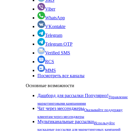
SMS
Viber
WhatsApp
VKontakte
Telegram
Telegram OTP
Verified SMS
RCS
MMS
Посмотреть все каналы
Основные возможности
Дашборд для рассылки
Популярно!
Управление
маркетинговыми кампаниями
Чат через мессенджеры
Оказывайте поддержку
клиентам через месенджеры
Мультиканальные рассылки
Используйте
каскадные рассылки для маркетинговых кампаний