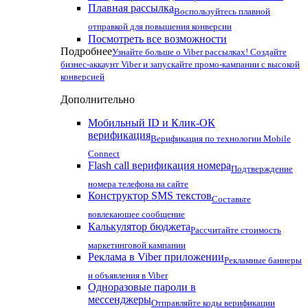
Плавная рассылка
Воспользуйтесь плавной
отправкой для повышения конверсии
Посмотреть все возможности
Подробнее
Узнайте больше о Viber рассылках! Создайте
бизнес-аккаунт Viber и запускайте промо-кампании с высокой
конверсией
Дополнительно
Мобильный ID и Клик-ОК
верификация
Верификация по технологии Mobile
Connect
Flash call верификация номера
Подтверждение
номера телефона на сайте
Конструктор SMS текстов
Составьте
вовлекающее сообщение
Калькулятор бюджета
Рассчитайте стоимость
маркетинговой кампании
Реклама в Viber приложении
Рекламные баннеры
и объявления в Viber
Одноразовые пароли в
мессенджеры
Отправляйте коды верификации