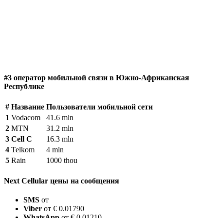
#3 оператор мобильной связи в Южно-Африканская
Республике
#
Название
Пользователи мобильной сети
1
Vodacom
41.6 mln
2
MTN
31.2 mln
3
Cell C
16.3 mln
4
Telkom
4 mln
5
Rain
1000 thou
Next Cellular цены на сообщения
SMS
от
Viber
от € 0.01790
WhatsApp
от € 0.01210