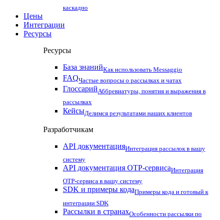
каскадно
Цены
Интеграции
Ресурсы
Ресурсы
База знаний
Как использовать Messaggio
FAQ
Частые вопросы о рассылках и чатах
Глоссарий
Аббревиатуры, понятия и выражения в
рассылках
Кейсы
Делимся результатами наших клиентов
Разработчикам
API документация
Интеграция рассылок в вашу
систему
API документация OTP-сервиса
Интеграция
OTP-сервиса в вашу систему
SDK и примеры кода
Примеры кода и готовый к
интеграции SDK
Рассылки в странах
Особенности рассылки по