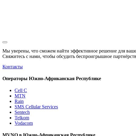
Мы уверены, что сможем найти эффективное решение для ваше
Свяжитесь с нами, чтобы обсудить
беспроигрышное
партнёрств
Контакты
Операторы Южно-Африканская Республике
Cell C
MTN
Rain
SMS Cellular Services
Sentech
Telkom
Vodacom
MVNO в Южно-Африканская Республике