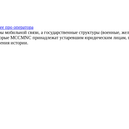
ее про оператора
оры мобильной связи, а государственные структуры (военные, ж
оторые MCCMNC принадлежат устаревшим юридическим лицам, п
нения истории.