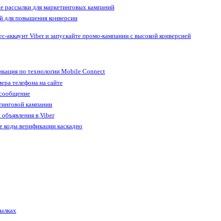
е рассылки для маркетинговых кампаний
й для повышения конверсии
ес-аккаунт Viber и запускайте промо-кампании с высокой конверсией
кация по технологии Mobile Connect
ера телефона на сайте
 сообщение
тинговой кампании
 объявления в Viber
е коды верификации каскадно
сылках