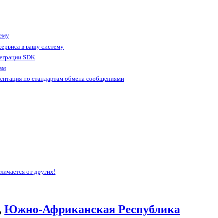
тему
ервиса в вашу систему
теграции SDK
ам
ентация по стандартам обмена сообщениями
личается от других!
,
Южно-Африканская Республика