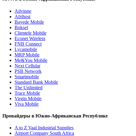
Advinne
Afrihost
Bayede Mobile
Boksel
Clientele Mobile
Econet Wireless
FNB Connect
Lycamobile
MRP Mobile
Me&You Mobile
Next Cellular
PSB Network
Smartmobile
Standard Bank Mobile
The Unlimited
Trace Mobile
Virgin Mobile
Viva Mobile
Провайдеры в Южно-Африканская Республике
A to Z Vaal Industrial Supplies
Airport Company South Africa