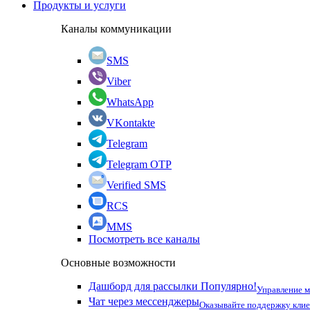
Продукты и услуги
Каналы коммуникации
SMS
Viber
WhatsApp
VKontakte
Telegram
Telegram OTP
Verified SMS
RCS
MMS
Посмотреть все каналы
Основные возможности
Дашборд для рассылки
Популярно!
Управление 
Чат через мессенджеры
Оказывайте поддержку кли