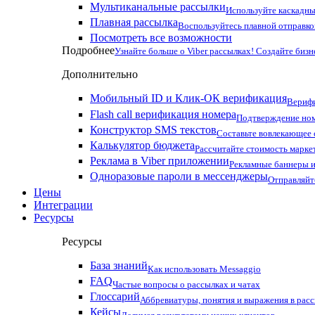
Мультиканальные рассылки
Используйте каскадны
Плавная рассылка
Воспользуйтесь плавной отправко
Посмотреть все возможности
Подробнее
Узнайте больше о Viber рассылках! Создайте бизн
Дополнительно
Мобильный ID и Клик-ОК верификация
Верифи
Flash call верификация номера
Подтверждение ном
Конструктор SMS текстов
Составьте вовлекающее
Калькулятор бюджета
Рассчитайте стоимость марке
Реклама в Viber приложении
Рекламные баннеры и
Одноразовые пароли в мессенджеры
Отправляйт
Цены
Интеграции
Ресурсы
Ресурсы
База знаний
Как использовать Messaggio
FAQ
Частые вопросы о рассылках и чатах
Глоссарий
Аббревиатуры, понятия и выражения в рас
Кейсы