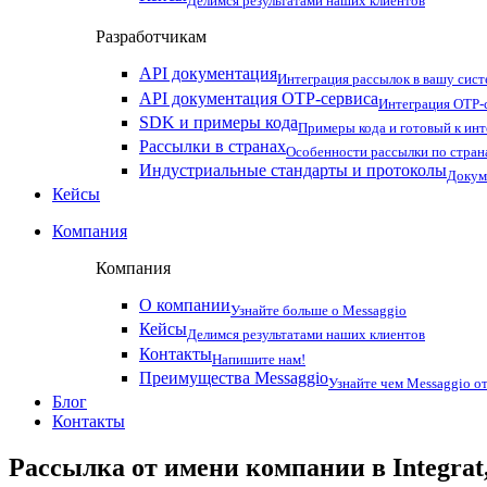
Делимся результатами наших клиентов
Разработчикам
API документация
Интеграция рассылок в вашу сис
API документация OTP-сервиса
Интеграция OTP-с
SDK и примеры кода
Примеры кода и готовый к ин
Рассылки в странах
Особенности рассылки по стран
Индустриальные стандарты и протоколы
Докум
Кейсы
Компания
Компания
О компании
Узнайте больше о Messaggio
Кейсы
Делимся результатами наших клиентов
Контакты
Напишите нам!
Преимущества Messaggio
Узнайте чем Messaggio от
Блог
Контакты
Рассылка от имени компании в Integrat