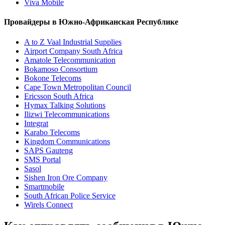
Viva Mobile
Провайдеры в Южно-Африканская Республике
A to Z Vaal Industrial Supplies
Airport Company South Africa
Amatole Telecommunication
Bokamoso Consortium
Bokone Telecoms
Cape Town Metropolitan Council
Ericsson South Africa
Hymax Talking Solutions
Ilizwi Telecommunications
Integrat
Karabo Telecoms
Kingdom Communications
SAPS Gauteng
SMS Portal
Sasol
Sishen Iron Ore Company
Smartmobile
South African Police Service
Wirels Connect