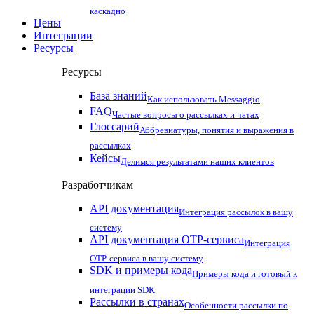
каскадно
Цены
Интеграции
Ресурсы
Ресурсы
База знаний
Как использовать Messaggio
FAQ
Частые вопросы о рассылках и чатах
Глоссарий
Аббревиатуры, понятия и выражения в
рассылках
Кейсы
Делимся результатами наших клиентов
Разработчикам
API документация
Интеграция рассылок в вашу
систему
API документация OTP-сервиса
Интеграция
OTP-сервиса в вашу систему
SDK и примеры кода
Примеры кода и готовый к
интеграции SDK
Рассылки в странах
Особенности рассылки по