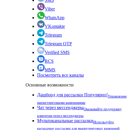
SMS
Viber
WhatsApp
VKontakte
Telegram
Telegram OTP
Verified SMS
RCS
MMS
Посмотреть все каналы
Основные возможности
Дашборд для рассылки
Популярно!
Управление
маркетинговыми кампаниями
Чат через мессенджеры
Оказывайте поддержку
клиентам через месенджеры
Мультиканальные рассылки
Используйте
каскадные рассылки для маркетинговых кампаний