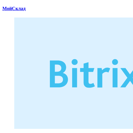
МойСклад