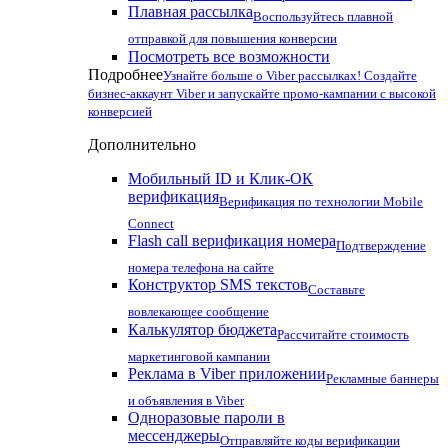
Плавная рассылка
Воспользуйтесь плавной
отправкой для повышения конверсии
Посмотреть все возможности
Подробнее
Узнайте больше о Viber рассылках! Создайте
бизнес-аккаунт Viber и запускайте промо-кампании с высокой
конверсией
Дополнительно
Мобильный ID и Клик-ОК
верификация
Верификация по технологии Mobile
Connect
Flash call верификация номера
Подтверждение
номера телефона на сайте
Конструктор SMS текстов
Составьте
вовлекающее сообщение
Калькулятор бюджета
Рассчитайте стоимость
маркетинговой кампании
Реклама в Viber приложении
Рекламные баннеры
и объявления в Viber
Одноразовые пароли в
мессенджеры
Отправляйте коды верификации