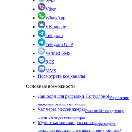
SMS
Viber
WhatsApp
VKontakte
Telegram
Telegram OTP
Verified SMS
RCS
MMS
Посмотреть все каналы
Основные возможности
Дашборд для рассылки
Популярно!
Управление
маркетинговыми кампаниями
Чат через мессенджеры
Оказывайте поддержку
клиентам через месенджеры
Мультиканальные рассылки
Используйте
каскадные рассылки для маркетинговых кампаний