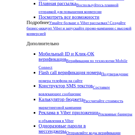
Плавная рассылка
Воспользуйтесь плавной
отправкой для повышения конверсии
Посмотреть все возможности
Подробнее
Узнайте больше о Viber рассылках! Создайте
бизнес-аккаунт Viber и запускайте промо-кампании с высокой
конверсией
Дополнительно
Мобильный ID и Клик-ОК
верификация
Верификация по технологии Mobile
Connect
Flash call верификация номера
Подтверждение
номера телефона на сайте
Конструктор SMS текстов
Составьте
вовлекающее сообщение
Калькулятор бюджета
Рассчитайте стоимость
маркетинговой кампании
Реклама в Viber приложении
Рекламные баннеры
и объявления в Viber
Одноразовые пароли в
мессенджеры
Отправляйте коды верификации