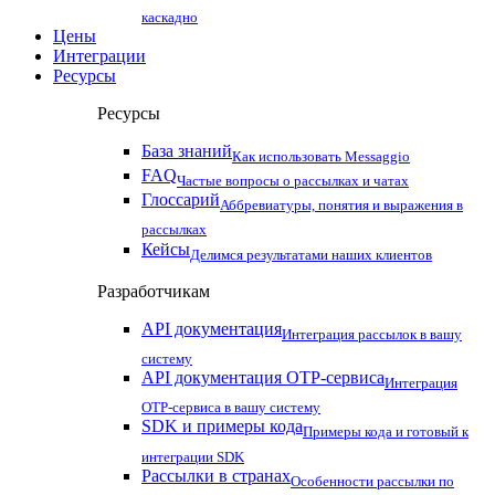
каскадно
Цены
Интеграции
Ресурсы
Ресурсы
База знаний
Как использовать Messaggio
FAQ
Частые вопросы о рассылках и чатах
Глоссарий
Аббревиатуры, понятия и выражения в
рассылках
Кейсы
Делимся результатами наших клиентов
Разработчикам
API документация
Интеграция рассылок в вашу
систему
API документация OTP-сервиса
Интеграция
OTP-сервиса в вашу систему
SDK и примеры кода
Примеры кода и готовый к
интеграции SDK
Рассылки в странах
Особенности рассылки по