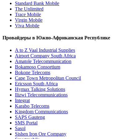
Standard Bank Mobile
The Unlimited
Trace Mobile
Virgin Mobile
Viva Mobile
Провайдеры в Южно-Африканская Республике
A to Z Vaal Industrial Supplies
Airport Company South Africa
Amatole Telecommunication
Bokamoso Consortium
Bokone Telecoms
Cape Town Metropolitan Council
Ericsson South Africa
Hymax Talking Solutions
Ilizwi Telecommunications
Integrat
Karabo Telecoms
Kingdom Communications
SAPS Gauteng
SMS Portal
Sasol
Sishen Iron Ore Company