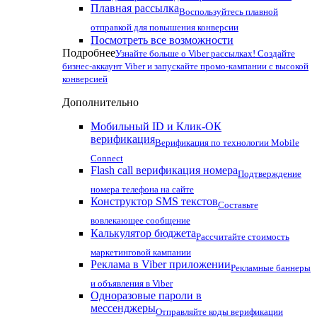
Плавная рассылка
Воспользуйтесь плавной
отправкой для повышения конверсии
Посмотреть все возможности
Подробнее
Узнайте больше о Viber рассылках! Создайте
бизнес-аккаунт Viber и запускайте промо-кампании с высокой
конверсией
Дополнительно
Мобильный ID и Клик-ОК
верификация
Верификация по технологии Mobile
Connect
Flash call верификация номера
Подтверждение
номера телефона на сайте
Конструктор SMS текстов
Составьте
вовлекающее сообщение
Калькулятор бюджета
Рассчитайте стоимость
маркетинговой кампании
Реклама в Viber приложении
Рекламные баннеры
и объявления в Viber
Одноразовые пароли в
мессенджеры
Отправляйте коды верификации