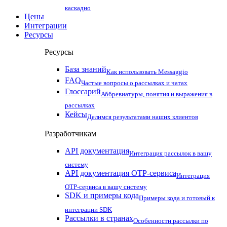
каскадно
Цены
Интеграции
Ресурсы
Ресурсы
База знаний
Как использовать Messaggio
FAQ
Частые вопросы о рассылках и чатах
Глоссарий
Аббревиатуры, понятия и выражения в
рассылках
Кейсы
Делимся результатами наших клиентов
Разработчикам
API документация
Интеграция рассылок в вашу
систему
API документация OTP-сервиса
Интеграция
OTP-сервиса в вашу систему
SDK и примеры кода
Примеры кода и готовый к
интеграции SDK
Рассылки в странах
Особенности рассылки по