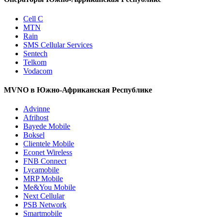
Cell C
MTN
Rain
SMS Cellular Services
Sentech
Telkom
Vodacom
MVNO в Южно-Африканская Республике
Advinne
Afrihost
Bayede Mobile
Boksel
Clientele Mobile
Econet Wireless
FNB Connect
Lycamobile
MRP Mobile
Me&You Mobile
Next Cellular
PSB Network
Smartmobile