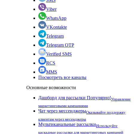
SMS
Viber
WhatsApp
VKontakte
Telegram
Telegram OTP
Verified SMS
RCS
MMS
Посмотреть все каналы
Основные возможности
Дашборд для рассылки
Популярно!
Управление
маркетинговыми кампаниями
Чат через мессенджеры
Оказывайте поддержку
клиентам через месенджеры
Мультиканальные рассылки
Используйте
каскадные рассылки для маркетинговых кампаний