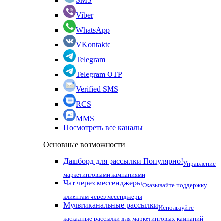
SMS
Viber
WhatsApp
VKontakte
Telegram
Telegram OTP
Verified SMS
RCS
MMS
Посмотреть все каналы
Основные возможности
Дашборд для рассылки
Популярно!
Управление
маркетинговыми кампаниями
Чат через мессенджеры
Оказывайте поддержку
клиентам через месенджеры
Мультиканальные рассылки
Используйте
каскадные рассылки для маркетинговых кампаний