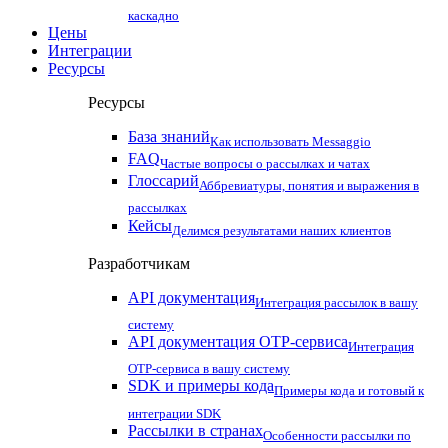
каскадно
Цены
Интеграции
Ресурсы
Ресурсы
База знаний
Как использовать Messaggio
FAQ
Частые вопросы о рассылках и чатах
Глоссарий
Аббревиатуры, понятия и выражения в
рассылках
Кейсы
Делимся результатами наших клиентов
Разработчикам
API документация
Интеграция рассылок в вашу
систему
API документация OTP-сервиса
Интеграция
OTP-сервиса в вашу систему
SDK и примеры кода
Примеры кода и готовый к
интеграции SDK
Рассылки в странах
Особенности рассылки по