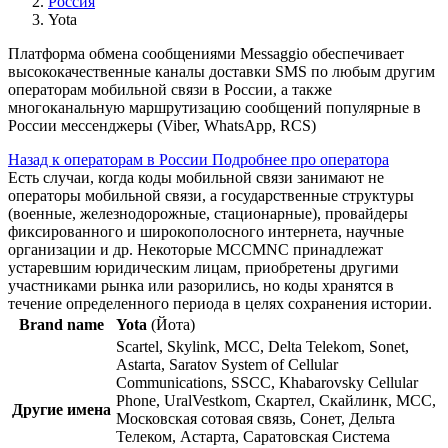
Россия
Yota
Платформа обмена сообщениями Messaggio обеспечивает
высококачественные каналы доставки SMS по любым другим
операторам мобильной связи в России, а также
многоканальную маршрутизацию сообщений популярные в
России мессенджеры (Viber, WhatsApp, RCS)
Назад к операторам в России
Подробнее про оператора
Есть случаи, когда коды мобильной связи занимают не
операторы мобильной связи, а государственные структуры
(военные, железнодорожные, стационарные), провайдеры
фиксированного и широкополосного интернета, научные
организации и др. Некоторые MCCMNC принадлежат
устаревшим юридическим лицам, приобретены другими
участниками рынка или разорились, но коды хранятся в
течение определенного периода в целях сохранения истории.
Brand name
Yota
(Йота)
Scartel, Skylink, MCC, Delta Telekom, Sonet,
Astarta, Saratov System of Cellular
Communications, SSCC, Khabarovsky Cellular
Phone, UralVestkom, Скартел, Скайлинк, МСС,
Другие имена
Московская сотовая связь, Сонет, Дельта
Телеком, Астарта, Саратовская Система