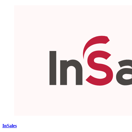
InSales