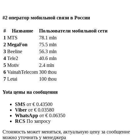
#2 оператор мобильной связи в России
#
Название
Пользователи мобильной сети
1
MTS
78.1 mln
2
MegaFon
75.5 mln
3
Beeline
56.3 mln
4
Tele2
40.6 mln
5
Motiv
2.4 mln
6
VainahTelecom
300 thou
7
Letai
100 thou
Yota цены на сообщения
SMS
от € 0.43500
Viber
от € 0.03580
WhatsApp
от € 0.06350
RCS
По запросу
Стоимость может меняться, актуальную цену за сообщение
можно уточнить у менеджера