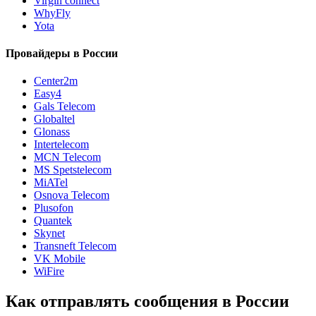
Virgin connect
WhyFly
Yota
Провайдеры в России
Center2m
Easy4
Gals Telecom
Globaltel
Glonass
Intertelecom
MCN Telecom
MS Spetstelecom
MiATel
Osnova Telecom
Plusofon
Quantek
Skynet
Transneft Telecom
VK Mobile
WiFire
Как отправлять сообщения в России