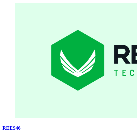
REES46