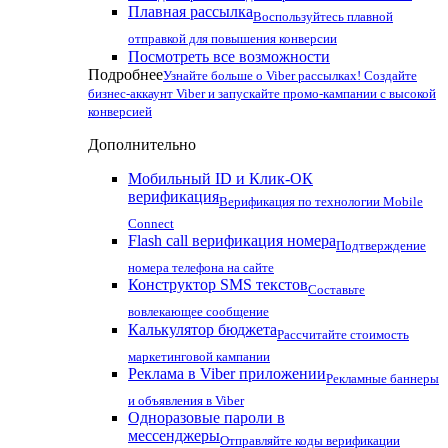
Плавная рассылка
Воспользуйтесь плавной
отправкой для повышения конверсии
Посмотреть все возможности
Подробнее
Узнайте больше о Viber рассылках! Создайте
бизнес-аккаунт Viber и запускайте промо-кампании с высокой
конверсией
Дополнительно
Мобильный ID и Клик-ОК
верификация
Верификация по технологии Mobile
Connect
Flash call верификация номера
Подтверждение
номера телефона на сайте
Конструктор SMS текстов
Составьте
вовлекающее сообщение
Калькулятор бюджета
Рассчитайте стоимость
маркетинговой кампании
Реклама в Viber приложении
Рекламные баннеры
и объявления в Viber
Одноразовые пароли в
мессенджеры
Отправляйте коды верификации