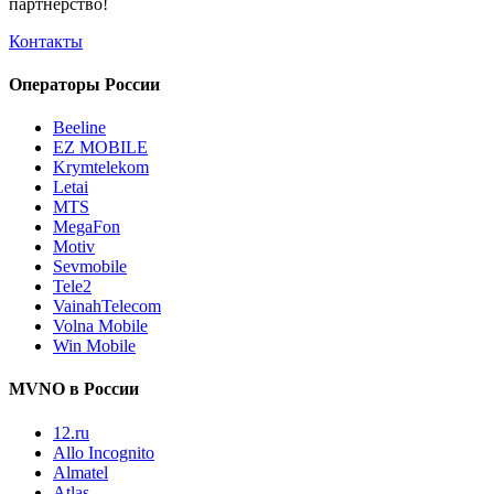
партнёрство!
Контакты
Операторы России
Beeline
EZ MOBILE
Krymtelekom
Letai
MTS
MegaFon
Motiv
Sevmobile
Tele2
VainahTelecom
Volna Mobile
Win Mobile
MVNO в России
12.ru
Allo Incognito
Almatel
Atlas