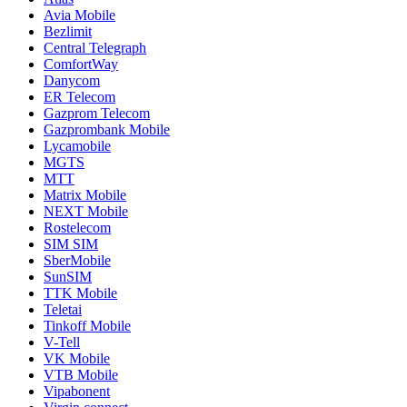
Avia Mobile
Bezlimit
Central Telegraph
ComfortWay
Danycom
ER Telecom
Gazprom Telecom
Gazprombank Mobile
Lycamobile
MGTS
MTT
Matrix Mobile
NEXT Mobile
Rostelecom
SIM SIM
SberMobile
SunSIM
TTK Mobile
Teletai
Tinkoff Mobile
V-Tell
VK Mobile
VTB Mobile
Vipabonent