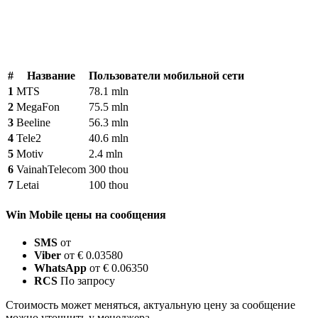
#
Название
Пользователи мобильной сети
1
MTS
78.1 mln
2
MegaFon
75.5 mln
3
Beeline
56.3 mln
4
Tele2
40.6 mln
5
Motiv
2.4 mln
6
VainahTelecom
300 thou
7
Letai
100 thou
Win Mobile цены на сообщения
SMS
от
Viber
от € 0.03580
WhatsApp
от € 0.06350
RCS
По запросу
Стоимость может меняться, актуальную цену за сообщение
можно уточнить у менеджера