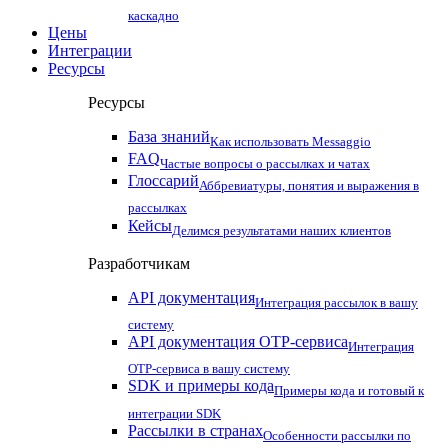
каскадно
Цены
Интеграции
Ресурсы
Ресурсы
База знаний
Как использовать Messaggio
FAQ
Частые вопросы о рассылках и чатах
Глоссарий
Аббревиатуры, понятия и выражения в
рассылках
Кейсы
Делимся результатами наших клиентов
Разработчикам
API документация
Интеграция рассылок в вашу
систему
API документация OTP-сервиса
Интеграция
OTP-сервиса в вашу систему
SDK и примеры кода
Примеры кода и готовый к
интеграции SDK
Рассылки в странах
Особенности рассылки по