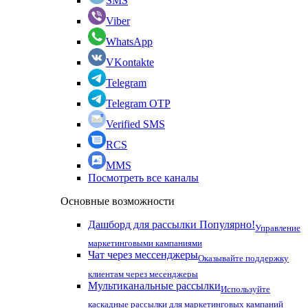
SMS
Viber
WhatsApp
VKontakte
Telegram
Telegram OTP
Verified SMS
RCS
MMS
Посмотреть все каналы
Основные возможности
Дашборд для рассылки
Популярно!
Управление
маркетинговыми кампаниями
Чат через мессенджеры
Оказывайте поддержку
клиентам через месенджеры
Мультиканальные рассылки
Используйте
каскадные рассылки для маркетинговых кампаний