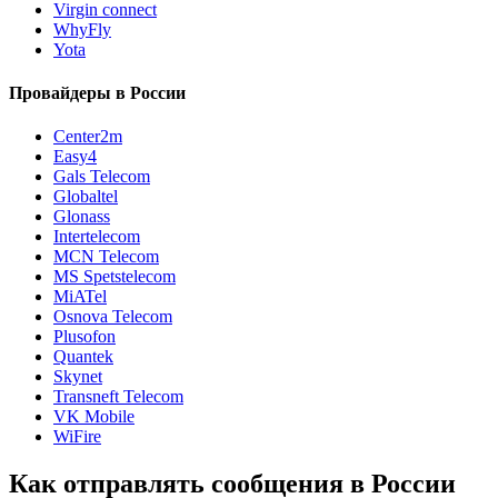
Virgin connect
WhyFly
Yota
Провайдеры в России
Center2m
Easy4
Gals Telecom
Globaltel
Glonass
Intertelecom
MCN Telecom
MS Spetstelecom
MiATel
Osnova Telecom
Plusofon
Quantek
Skynet
Transneft Telecom
VK Mobile
WiFire
Как отправлять сообщения в России