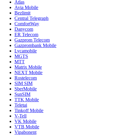
Atlas
Avia Mobile
Bezlimit
Central Telegraph
ComfortWay
Danycom
ER Telecom
Gazprom Telecom
Gazprombank Mobile
Lycamobile
MGTS
MTT
Matrix Mobile
NEXT Mobile
Rostelecom
SIM SIM
SberMobile
SunSIM
TTK Mobile
Teletai
Tinkoff Mobile
V-Tell
VK Mobile
VTB Mobile
Vipabonent