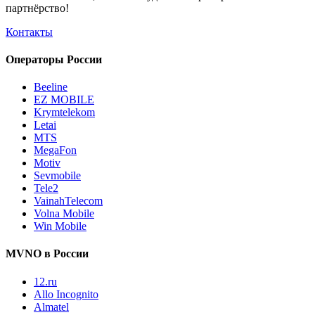
партнёрство!
Контакты
Операторы России
Beeline
EZ MOBILE
Krymtelekom
Letai
MTS
MegaFon
Motiv
Sevmobile
Tele2
VainahTelecom
Volna Mobile
Win Mobile
MVNO в России
12.ru
Allo Incognito
Almatel