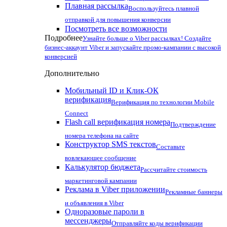
Плавная рассылка
Воспользуйтесь плавной
отправкой для повышения конверсии
Посмотреть все возможности
Подробнее
Узнайте больше о Viber рассылках! Создайте
бизнес-аккаунт Viber и запускайте промо-кампании с высокой
конверсией
Дополнительно
Мобильный ID и Клик-ОК
верификация
Верификация по технологии Mobile
Connect
Flash call верификация номера
Подтверждение
номера телефона на сайте
Конструктор SMS текстов
Составьте
вовлекающее сообщение
Калькулятор бюджета
Рассчитайте стоимость
маркетинговой кампании
Реклама в Viber приложении
Рекламные баннеры
и объявления в Viber
Одноразовые пароли в
мессенджеры
Отправляйте коды верификации