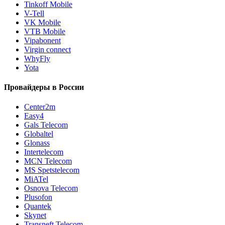
Tinkoff Mobile
V-Tell
VK Mobile
VTB Mobile
Vipabonent
Virgin connect
WhyFly
Yota
Провайдеры в России
Center2m
Easy4
Gals Telecom
Globaltel
Glonass
Intertelecom
MCN Telecom
MS Spetstelecom
MiATel
Osnova Telecom
Plusofon
Quantek
Skynet
Transneft Telecom