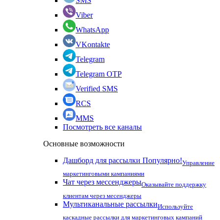
SMS
Viber
WhatsApp
VKontakte
Telegram
Telegram OTP
Verified SMS
RCS
MMS
Посмотреть все каналы
Основные возможности
Дашборд для рассылки
Популярно!
Управление
маркетинговыми кампаниями
Чат через мессенджеры
Оказывайте поддержку
клиентам через месенджеры
Мультиканальные рассылки
Используйте
каскадные рассылки для маркетинговых кампаний