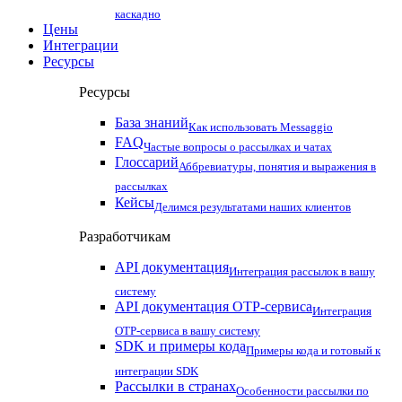
каскадно
Цены
Интеграции
Ресурсы
Ресурсы
База знаний
Как использовать Messaggio
FAQ
Частые вопросы о рассылках и чатах
Глоссарий
Аббревиатуры, понятия и выражения в
рассылках
Кейсы
Делимся результатами наших клиентов
Разработчикам
API документация
Интеграция рассылок в вашу
систему
API документация OTP-сервиса
Интеграция
OTP-сервиса в вашу систему
SDK и примеры кода
Примеры кода и готовый к
интеграции SDK
Рассылки в странах
Особенности рассылки по