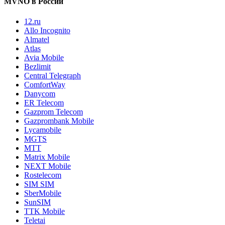
MVNO в России
12.ru
Allo Incognito
Almatel
Atlas
Avia Mobile
Bezlimit
Central Telegraph
ComfortWay
Danycom
ER Telecom
Gazprom Telecom
Gazprombank Mobile
Lycamobile
MGTS
MTT
Matrix Mobile
NEXT Mobile
Rostelecom
SIM SIM
SberMobile
SunSIM
TTK Mobile
Teletai