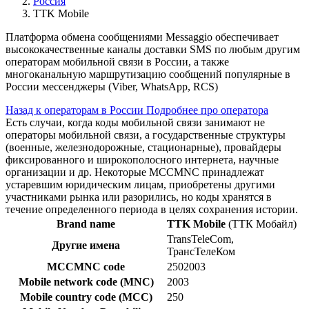
Россия
TTK Mobile
Платформа обмена сообщениями Messaggio обеспечивает
высококачественные каналы доставки SMS по любым другим
операторам мобильной связи в России, а также
многоканальную маршрутизацию сообщений популярные в
России мессенджеры (Viber, WhatsApp, RCS)
Назад к операторам в России
Подробнее про оператора
Есть случаи, когда коды мобильной связи занимают не
операторы мобильной связи, а государственные структуры
(военные, железнодорожные, стационарные), провайдеры
фиксированного и широкополосного интернета, научные
организации и др. Некоторые MCCMNC принадлежат
устаревшим юридическим лицам, приобретены другими
участниками рынка или разорились, но коды хранятся в
течение определенного периода в целях сохранения истории.
Brand name
TTK Mobile
(ТТК Мобайл)
TransTeleCom,
Другие имена
ТрансТелеКом
MCCMNC code
2502003
Mobile network code (MNC)
2003
Mobile country code (MCC)
250