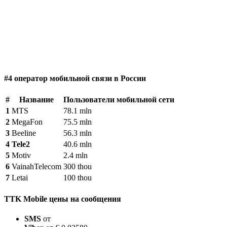
#4 оператор мобильной связи в России
#
Название
Пользователи мобильной сети
1
MTS
78.1 mln
2
MegaFon
75.5 mln
3
Beeline
56.3 mln
4
Tele2
40.6 mln
5
Motiv
2.4 mln
6
VainahTelecom
300 thou
7
Letai
100 thou
TTK Mobile цены на сообщения
SMS
от