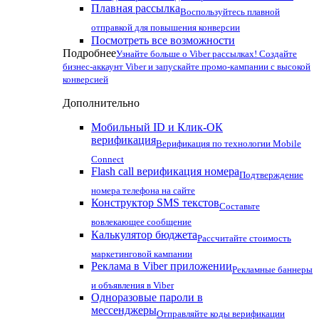
Плавная рассылка
Воспользуйтесь плавной
отправкой для повышения конверсии
Посмотреть все возможности
Подробнее
Узнайте больше о Viber рассылках! Создайте
бизнес-аккаунт Viber и запускайте промо-кампании с высокой
конверсией
Дополнительно
Мобильный ID и Клик-ОК
верификация
Верификация по технологии Mobile
Connect
Flash call верификация номера
Подтверждение
номера телефона на сайте
Конструктор SMS текстов
Составьте
вовлекающее сообщение
Калькулятор бюджета
Рассчитайте стоимость
маркетинговой кампании
Реклама в Viber приложении
Рекламные баннеры
и объявления в Viber
Одноразовые пароли в
мессенджеры
Отправляйте коды верификации