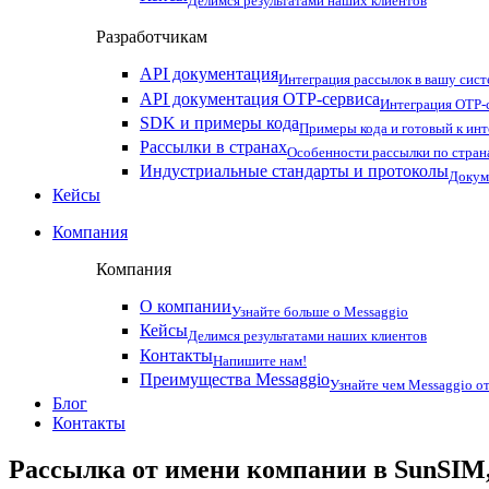
Делимся результатами наших клиентов
Разработчикам
API документация
Интеграция рассылок в вашу сис
API документация OTP-сервиса
Интеграция OTP-с
SDK и примеры кода
Примеры кода и готовый к ин
Рассылки в странах
Особенности рассылки по стран
Индустриальные стандарты и протоколы
Докум
Кейсы
Компания
Компания
О компании
Узнайте больше о Messaggio
Кейсы
Делимся результатами наших клиентов
Контакты
Напишите нам!
Преимущества Messaggio
Узнайте чем Messaggio от
Блог
Контакты
Рассылка от имени компании в SunSIM