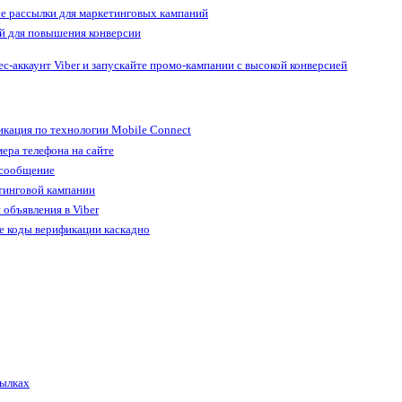
е рассылки для маркетинговых кампаний
й для повышения конверсии
ес-аккаунт Viber и запускайте промо-кампании с высокой конверсией
кация по технологии Mobile Connect
ера телефона на сайте
 сообщение
тинговой кампании
 объявления в Viber
е коды верификации каскадно
сылках