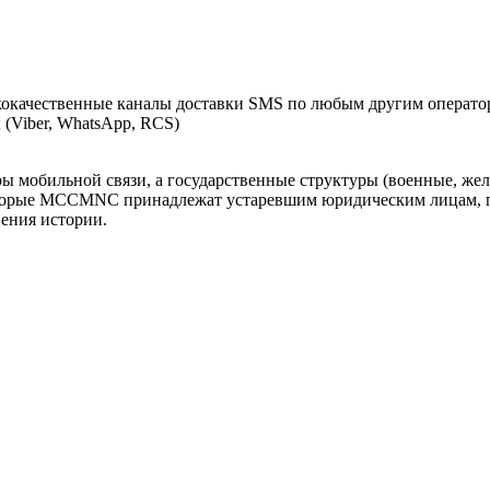
окачественные каналы доставки SMS по любым другим оператор
(Viber, WhatsApp, RCS)
оры мобильной связи, а государственные структуры (военные, ж
оторые MCCMNC принадлежат устаревшим юридическим лицам, п
нения истории.