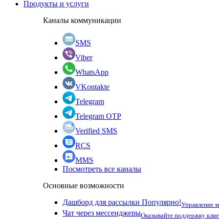
Продукты и услуги
Каналы коммуникации
SMS
Viber
WhatsApp
VKontakte
Telegram
Telegram OTP
Verified SMS
RCS
MMS
Посмотреть все каналы
Основные возможности
Дашборд для рассылки
Популярно!
Управление 
Чат через мессенджеры
Оказывайте поддержку кли