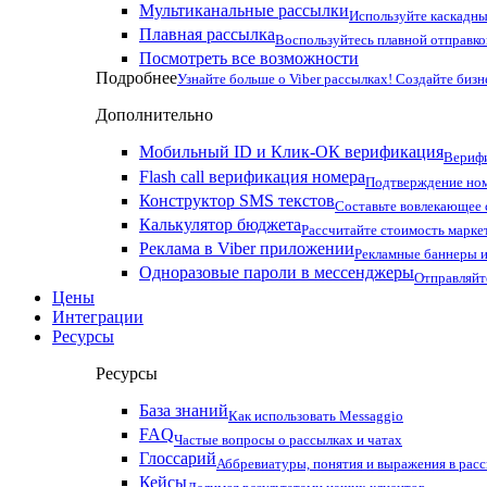
Мультиканальные рассылки
Используйте каскадны
Плавная рассылка
Воспользуйтесь плавной отправко
Посмотреть все возможности
Подробнее
Узнайте больше о Viber рассылках! Создайте бизн
Дополнительно
Мобильный ID и Клик-ОК верификация
Верифи
Flash call верификация номера
Подтверждение ном
Конструктор SMS текстов
Составьте вовлекающее
Калькулятор бюджета
Рассчитайте стоимость марке
Реклама в Viber приложении
Рекламные баннеры и
Одноразовые пароли в мессенджеры
Отправляйт
Цены
Интеграции
Ресурсы
Ресурсы
База знаний
Как использовать Messaggio
FAQ
Частые вопросы о рассылках и чатах
Глоссарий
Аббревиатуры, понятия и выражения в рас
Кейсы