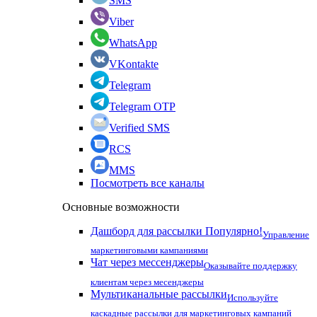
SMS
Viber
WhatsApp
VKontakte
Telegram
Telegram OTP
Verified SMS
RCS
MMS
Посмотреть все каналы
Основные возможности
Дашборд для рассылки
Популярно!
Управление
маркетинговыми кампаниями
Чат через мессенджеры
Оказывайте поддержку
клиентам через месенджеры
Мультиканальные рассылки
Используйте
каскадные рассылки для маркетинговых кампаний