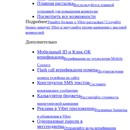
Плавная рассылка
Воспользуйтесь плавной
отправкой для повышения конверсии
Посмотреть все возможности
Подробнее
Узнайте больше о Viber рассылках! Создайте
бизнес-аккаунт Viber и запускайте промо-кампании с высокой
конверсией
Дополнительно
Мобильный ID и Клик-ОК
верификация
Верификация по технологии Mobile
Connect
Flash call верификация номера
Подтверждение
номера телефона на сайте
Конструктор SMS текстов
Составьте
вовлекающее сообщение
Калькулятор бюджета
Рассчитайте стоимость
маркетинговой кампании
Реклама в Viber приложении
Рекламные баннеры
и объявления в Viber
Одноразовые пароли в
мессенджеры
Отправляйте коды верификации