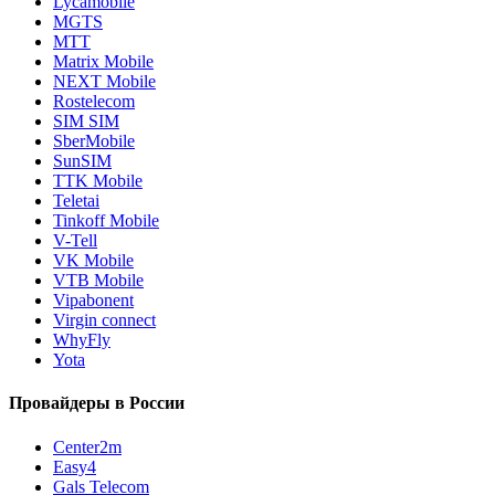
Lycamobile
MGTS
MTT
Matrix Mobile
NEXT Mobile
Rostelecom
SIM SIM
SberMobile
SunSIM
TTK Mobile
Teletai
Tinkoff Mobile
V-Tell
VK Mobile
VTB Mobile
Vipabonent
Virgin connect
WhyFly
Yota
Провайдеры в России
Center2m
Easy4
Gals Telecom