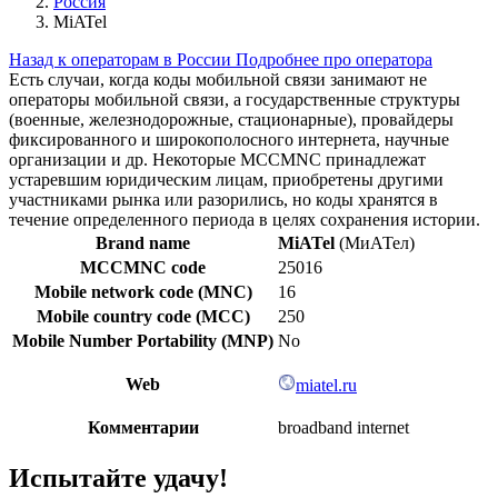
Россия
MiATel
Назад к операторам в России
Подробнее про оператора
Есть случаи, когда коды мобильной связи занимают не
операторы мобильной связи, а государственные структуры
(военные, железнодорожные, стационарные), провайдеры
фиксированного и широкополосного интернета, научные
организации и др. Некоторые MCCMNC принадлежат
устаревшим юридическим лицам, приобретены другими
участниками рынка или разорились, но коды хранятся в
течение определенного периода в целях сохранения истории.
Brand name
MiATel
(МиАТел)
MCCMNC code
25016
Mobile network code (MNC)
16
Mobile country code (MCC)
250
Mobile Number Portability (MNP)
No
Web
miatel.ru
Комментарии
broadband internet
Испытайте удачу!