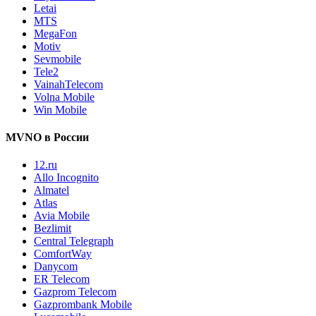
Letai
MTS
MegaFon
Motiv
Sevmobile
Tele2
VainahTelecom
Volna Mobile
Win Mobile
MVNO в России
12.ru
Allo Incognito
Almatel
Atlas
Avia Mobile
Bezlimit
Central Telegraph
ComfortWay
Danycom
ER Telecom
Gazprom Telecom
Gazprombank Mobile