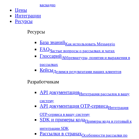
каскадно
Цены
Интеграции
Ресурсы
Ресурсы
База знаний
Как использовать Messaggio
FAQ
Частые вопросы о рассылках и чатах
Глоссарий
Аббревиатуры, понятия и выражения в
рассылках
Кейсы
Делимся результатами наших клиентов
Разработчикам
API документация
Интеграция рассылок в вашу
систему
API документация OTP-сервиса
Интеграция
OTP-сервиса в вашу систему
SDK и примеры кода
Примеры кода и готовый к
интеграции SDK
Рассылки в странах
Особенности рассылки по