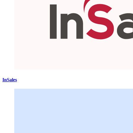
InSales