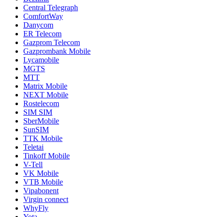
Central Telegraph
ComfortWay
Danycom
ER Telecom
Gazprom Telecom
Gazprombank Mobile
Lycamobile
MGTS
MTT
Matrix Mobile
NEXT Mobile
Rostelecom
SIM SIM
SberMobile
SunSIM
TTK Mobile
Teletai
Tinkoff Mobile
V-Tell
VK Mobile
VTB Mobile
Vipabonent
Virgin connect
WhyFly
Yota