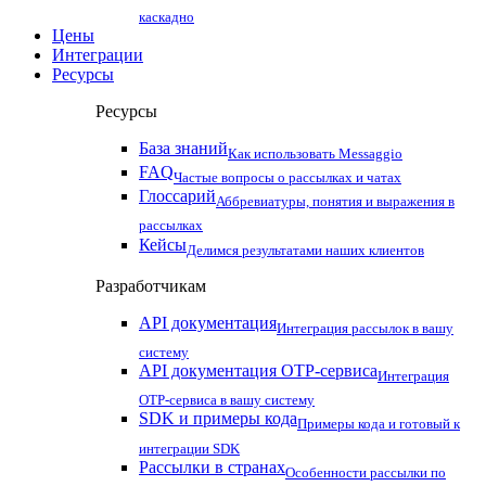
каскадно
Цены
Интеграции
Ресурсы
Ресурсы
База знаний
Как использовать Messaggio
FAQ
Частые вопросы о рассылках и чатах
Глоссарий
Аббревиатуры, понятия и выражения в
рассылках
Кейсы
Делимся результатами наших клиентов
Разработчикам
API документация
Интеграция рассылок в вашу
систему
API документация OTP-сервиса
Интеграция
OTP-сервиса в вашу систему
SDK и примеры кода
Примеры кода и готовый к
интеграции SDK
Рассылки в странах
Особенности рассылки по