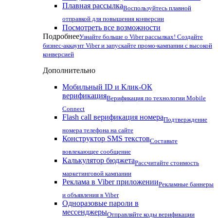
Плавная рассылка
Воспользуйтесь плавной
отправкой для повышения конверсии
Посмотреть все возможности
Подробнее
Узнайте больше о Viber рассылках! Создайте
бизнес-аккаунт Viber и запускайте промо-кампании с высокой
конверсией
Дополнительно
Мобильный ID и Клик-ОК
верификация
Верификация по технологии Mobile
Connect
Flash call верификация номера
Подтверждение
номера телефона на сайте
Конструктор SMS текстов
Составьте
вовлекающее сообщение
Калькулятор бюджета
Рассчитайте стоимость
маркетинговой кампании
Реклама в Viber приложении
Рекламные баннеры
и объявления в Viber
Одноразовые пароли в
мессенджеры
Отправляйте коды верификации