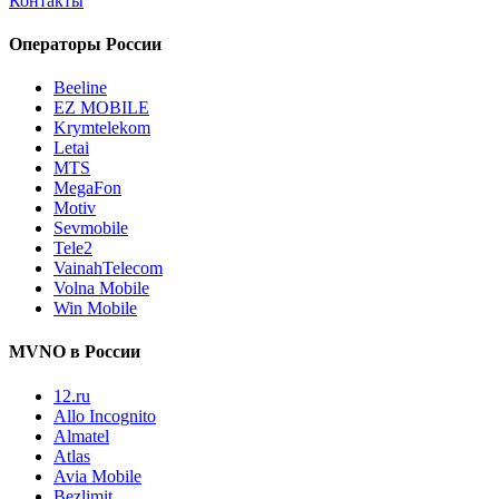
Контакты
Операторы России
Beeline
EZ MOBILE
Krymtelekom
Letai
MTS
MegaFon
Motiv
Sevmobile
Tele2
VainahTelecom
Volna Mobile
Win Mobile
MVNO в России
12.ru
Allo Incognito
Almatel
Atlas
Avia Mobile
Bezlimit