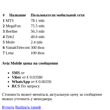
#
Название
Пользователи мобильной сети
1
MTS
78.1 mln
2
MegaFon
75.5 mln
3
Beeline
56.3 mln
4
Tele2
40.6 mln
5
Motiv
2.4 mln
6
VainahTelecom
300 thou
7
Letai
100 thou
Avia Mobile цены на сообщения
SMS
от
Viber
от € 0.03580
WhatsApp
от € 0.06350
RCS
По запросу
Стоимость может меняться, актуальную цену за сообщение
можно уточнить у менеджера
Купить
Выбрать тариф