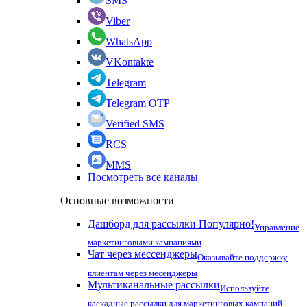
SMS
Viber
WhatsApp
VKontakte
Telegram
Telegram OTP
Verified SMS
RCS
MMS
Посмотреть все каналы
Основные возможности
Дашборд для рассылки
Популярно!
Управление
маркетинговыми кампаниями
Чат через мессенджеры
Оказывайте поддержку
клиентам через месенджеры
Мультиканальные рассылки
Используйте
каскадные рассылки для маркетинговых кампаний