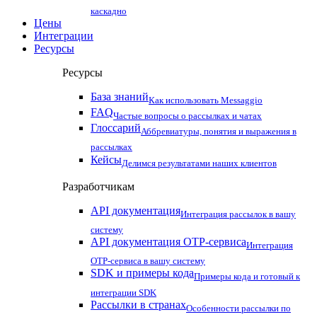
каскадно
Цены
Интеграции
Ресурсы
Ресурсы
База знаний
Как использовать Messaggio
FAQ
Частые вопросы о рассылках и чатах
Глоссарий
Аббревиатуры, понятия и выражения в
рассылках
Кейсы
Делимся результатами наших клиентов
Разработчикам
API документация
Интеграция рассылок в вашу
систему
API документация OTP-сервиса
Интеграция
OTP-сервиса в вашу систему
SDK и примеры кода
Примеры кода и готовый к
интеграции SDK
Рассылки в странах
Особенности рассылки по