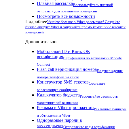
Плавная рассылка
Воспользуйтесь плавной
отправкой для повышения конверсии
Посмотреть все возможности
Подробнее
Узнайте больше о Viber рассылках! Создайте
бизнес-аккаунт Viber и запускайте промо-кампании с высокой
конверсией
Дополнительно
Мобильный ID и Клик-ОК
верификация
Верификация по технологии Mobile
Connect
Flash call верификация номера
Подтверждение
номера телефона на сайте
Конструктор SMS текстов
Составьте
вовлекающее сообщение
Калькулятор бюджета
Рассчитайте стоимость
маркетинговой кампании
Реклама в Viber приложении
Рекламные баннеры
и объявления в Viber
Одноразовые пароли в
мессенджеры
Отправляйте коды верификации