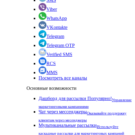
SMS
Viber
WhatsApp
VKontakte
Telegram
Telegram OTP
Verified SMS
RCS
MMS
Посмотреть все каналы
Основные возможности
Дашборд для рассылки
Популярно!
Управление
маркетинговыми кампаниями
Чат через мессенджеры
Оказывайте поддержку
клиентам через месенджеры
Мультиканальные рассылки
Используйте
каскадные рассылки для маркетинговых кампаний