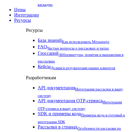
каскадно
Цены
Интеграции
Ресурсы
Ресурсы
База знаний
Как использовать Messaggio
FAQ
Частые вопросы о рассылках и чатах
Глоссарий
Аббревиатуры, понятия и выражения в
рассылках
Кейсы
Делимся результатами наших клиентов
Разработчикам
API документация
Интеграция рассылок в вашу
систему
API документация OTP-сервиса
Интеграция
OTP-сервиса в вашу систему
SDK и примеры кода
Примеры кода и готовый к
интеграции SDK
Рассылки в странах
Особенности рассылки по