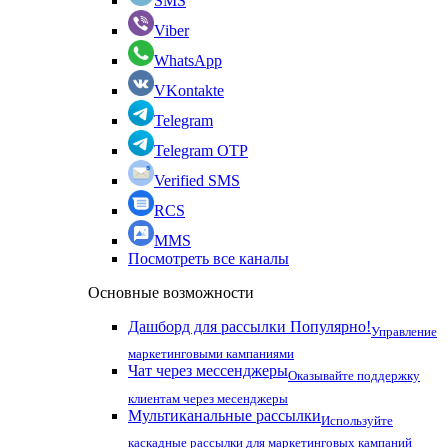
SMS
Viber
WhatsApp
VKontakte
Telegram
Telegram OTP
Verified SMS
RCS
MMS
Посмотреть все каналы
Основные возможности
Дашборд для рассылки
Популярно!
Управление
маркетинговыми кампаниями
Чат через мессенджеры
Оказывайте поддержку
клиентам через месенджеры
Мультиканальные рассылки
Используйте
каскадные рассылки для маркетинговых кампаний