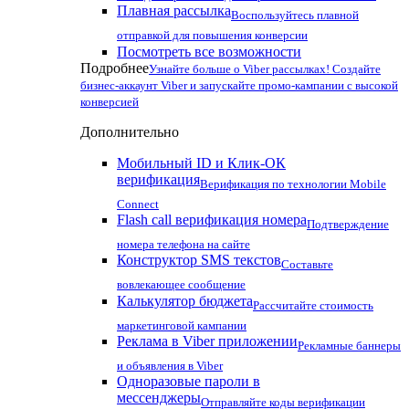
Плавная рассылка
Воспользуйтесь плавной
отправкой для повышения конверсии
Посмотреть все возможности
Подробнее
Узнайте больше о Viber рассылках! Создайте
бизнес-аккаунт Viber и запускайте промо-кампании с высокой
конверсией
Дополнительно
Мобильный ID и Клик-ОК
верификация
Верификация по технологии Mobile
Connect
Flash call верификация номера
Подтверждение
номера телефона на сайте
Конструктор SMS текстов
Составьте
вовлекающее сообщение
Калькулятор бюджета
Рассчитайте стоимость
маркетинговой кампании
Реклама в Viber приложении
Рекламные баннеры
и объявления в Viber
Одноразовые пароли в
мессенджеры
Отправляйте коды верификации