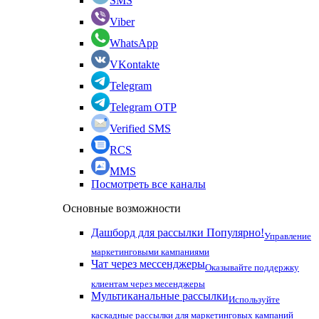
SMS
Viber
WhatsApp
VKontakte
Telegram
Telegram OTP
Verified SMS
RCS
MMS
Посмотреть все каналы
Основные возможности
Дашборд для рассылки
Популярно!
Управление
маркетинговыми кампаниями
Чат через мессенджеры
Оказывайте поддержку
клиентам через месенджеры
Мультиканальные рассылки
Используйте
каскадные рассылки для маркетинговых кампаний