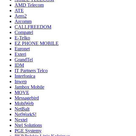
AMD Telecom
ATE
Aero2
Arcomm
CALLFREEDOM
Compatel
E-Telko
EZ PHONE MOBILE
Euronet
Exteri
GrandTel
IDM
IT Partners Telco
Interfonica
Inwep
Jambox Mobile
MOVE
Messagebird
MobiWeb
NetBalt
NetWorkS!
Nextel
Ntel Solutions
PGE Systemy