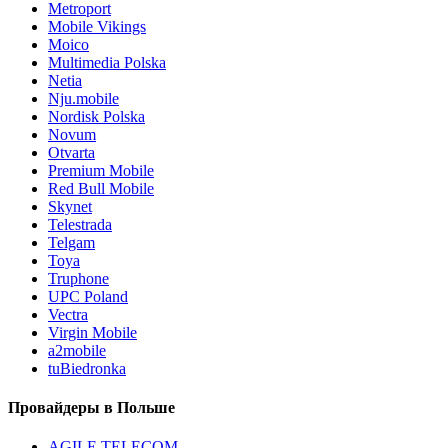
Metroport
Mobile Vikings
Moico
Multimedia Polska
Netia
Nju.mobile
Nordisk Polska
Novum
Otvarta
Premium Mobile
Red Bull Mobile
Skynet
Telestrada
Telgam
Toya
Truphone
UPC Poland
Vectra
Virgin Mobile
a2mobile
tuBiedronka
Провайдеры в Польше
AGILE TELECOM