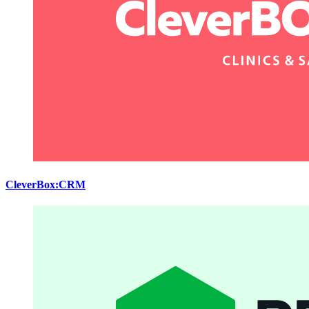
CleverBox:CRM