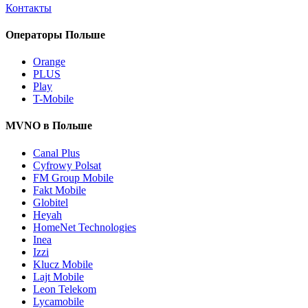
Контакты
Операторы Польше
Orange
PLUS
Play
T-Mobile
MVNO в Польше
Canal Plus
Cyfrowy Polsat
FM Group Mobile
Fakt Mobile
Globitel
Heyah
HomeNet Technologies
Inea
Izzi
Klucz Mobile
Lajt Mobile
Leon Telekom
Lycamobile