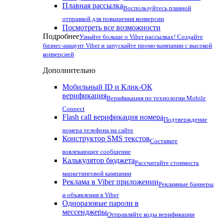
Плавная рассылка
Воспользуйтесь плавной
отправкой для повышения конверсии
Посмотреть все возможности
Подробнее
Узнайте больше о Viber рассылках! Создайте
бизнес-аккаунт Viber и запускайте промо-кампании с высокой
конверсией
Дополнительно
Мобильный ID и Клик-ОК
верификация
Верификация по технологии Mobile
Connect
Flash call верификация номера
Подтверждение
номера телефона на сайте
Конструктор SMS текстов
Составьте
вовлекающее сообщение
Калькулятор бюджета
Рассчитайте стоимость
маркетинговой кампании
Реклама в Viber приложении
Рекламные баннеры
и объявления в Viber
Одноразовые пароли в
мессенджеры
Отправляйте коды верификации