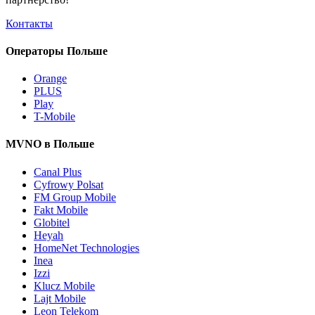
Контакты
Операторы Польше
Orange
PLUS
Play
T-Mobile
MVNO в Польше
Canal Plus
Cyfrowy Polsat
FM Group Mobile
Fakt Mobile
Globitel
Heyah
HomeNet Technologies
Inea
Izzi
Klucz Mobile
Lajt Mobile
Leon Telekom