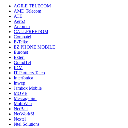
AGILE TELECOM
AMD Telecom
ATE
Aero2
Arcomm
CALLFREEDOM
Compatel
E-Telko
EZ PHONE MOBILE
Euronet
Exteri
GrandTel
IDM
IT Partners Telco
Interfonica
Inwep
Jambox Mobile
MOVE
Messagebird
MobiWeb
NetBalt
NetWorkS!
Nextel
Ntel Solutions