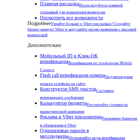
Плавная рассылка
Воспользуйтесь плавной
отправкой для повышения конверсии
Посмотреть все возможности
Подробнее
Узнайте больше о Viber рассылках! Создайте
бизнес-аккаунт Viber и запускайте промо-кампании с высокой
конверсией
Дополнительно
Мобильный ID и Клик-ОК
верификация
Верификация по технологии Mobile
Connect
Flash call верификация номера
Подтверждение
номера телефона на сайте
Конструктор SMS текстов
Составьте
вовлекающее сообщение
Калькулятор бюджета
Рассчитайте стоимость
маркетинговой кампании
Реклама в Viber приложении
Рекламные баннеры
и объявления в Viber
Одноразовые пароли в
мессенджеры
Отправляйте коды верификации