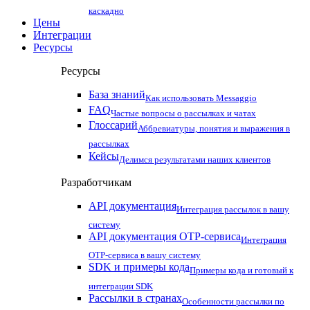
каскадно
Цены
Интеграции
Ресурсы
Ресурсы
База знаний
Как использовать Messaggio
FAQ
Частые вопросы о рассылках и чатах
Глоссарий
Аббревиатуры, понятия и выражения в
рассылках
Кейсы
Делимся результатами наших клиентов
Разработчикам
API документация
Интеграция рассылок в вашу
систему
API документация OTP-сервиса
Интеграция
OTP-сервиса в вашу систему
SDK и примеры кода
Примеры кода и готовый к
интеграции SDK
Рассылки в странах
Особенности рассылки по