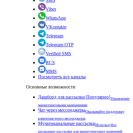
SMS
Viber
WhatsApp
VKontakte
Telegram
Telegram OTP
Verified SMS
RCS
MMS
Посмотреть все каналы
Основные возможности
Дашборд для рассылки
Популярно!
Управление
маркетинговыми кампаниями
Чат через мессенджеры
Оказывайте поддержку
клиентам через месенджеры
Мультиканальные рассылки
Используйте
каскадные рассылки для маркетинговых кампаний