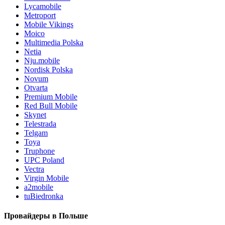
Lycamobile
Metroport
Mobile Vikings
Moico
Multimedia Polska
Netia
Nju.mobile
Nordisk Polska
Novum
Otvarta
Premium Mobile
Red Bull Mobile
Skynet
Telestrada
Telgam
Toya
Truphone
UPC Poland
Vectra
Virgin Mobile
a2mobile
tuBiedronka
Провайдеры в Польше