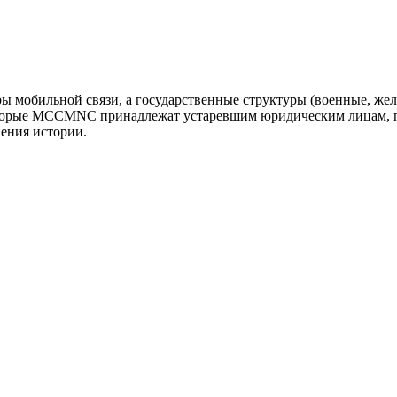
оры мобильной связи, а государственные структуры (военные, ж
оторые MCCMNC принадлежат устаревшим юридическим лицам, п
нения истории.