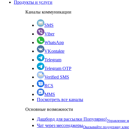
Продукты и услуги
Каналы коммуникации
SMS
Viber
WhatsApp
VKontakte
Telegram
Telegram OTP
Verified SMS
RCS
MMS
Посмотреть все каналы
Основные возможности
Дашборд для рассылки
Популярно!
Управление 
Чат через мессенджеры
Оказывайте поддержку кли