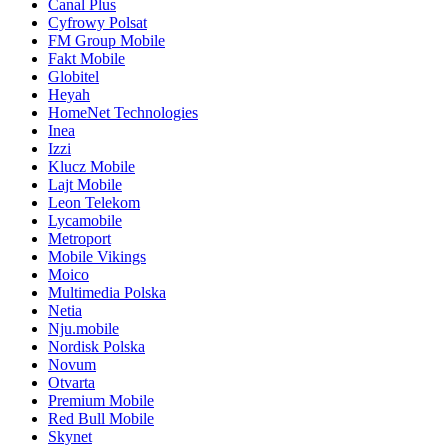
Canal Plus
Cyfrowy Polsat
FM Group Mobile
Fakt Mobile
Globitel
Heyah
HomeNet Technologies
Inea
Izzi
Klucz Mobile
Lajt Mobile
Leon Telekom
Lycamobile
Metroport
Mobile Vikings
Moico
Multimedia Polska
Netia
Nju.mobile
Nordisk Polska
Novum
Otvarta
Premium Mobile
Red Bull Mobile
Skynet