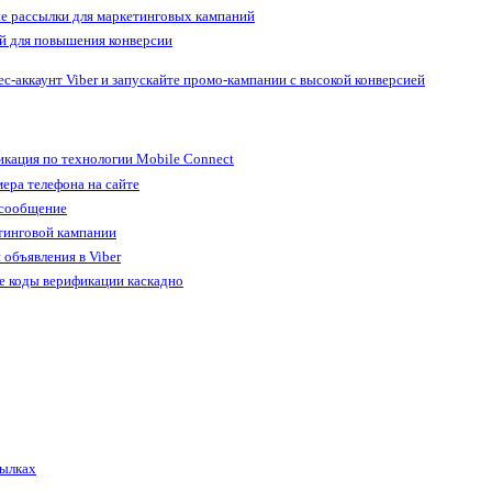
е рассылки для маркетинговых кампаний
й для повышения конверсии
ес-аккаунт Viber и запускайте промо-кампании с высокой конверсией
кация по технологии Mobile Connect
ера телефона на сайте
 сообщение
тинговой кампании
 объявления в Viber
е коды верификации каскадно
сылках