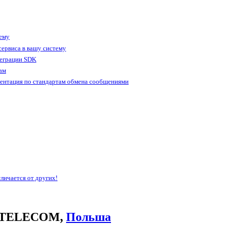
тему
ервиса в вашу систему
теграции SDK
ам
ентация по стандартам обмена сообщениями
личается от других!
E TELECOM,
Польша