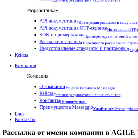
Делимся результатами наших клиентов
Разработчикам
API документация
Интеграция рассылок в вашу сис
API документация OTP-сервиса
Интеграция OTP-с
SDK и примеры кода
Примеры кода и готовый к ин
Рассылки в странах
Особенности рассылки по стран
Индустриальные стандарты и протоколы
Докум
Кейсы
Компания
Компания
О компании
Узнайте больше о Messaggio
Кейсы
Делимся результатами наших клиентов
Контакты
Напишите нам!
Преимущества Messaggio
Узнайте чем Messaggio от
Блог
Контакты
Рассылка от имени компании в AGIL