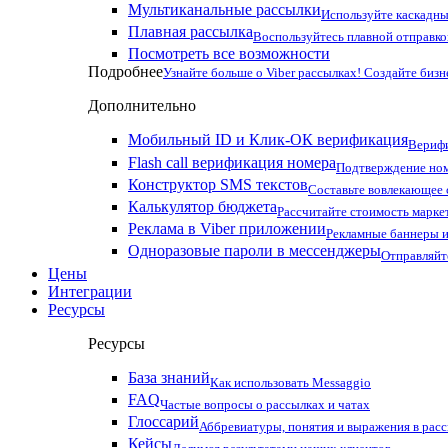
Мультиканальные рассылки
Используйте каскадны
Плавная рассылка
Воспользуйтесь плавной отправко
Посмотреть все возможности
Подробнее
Узнайте больше о Viber рассылках! Создайте бизн
Дополнительно
Мобильный ID и Клик-ОК верификация
Верифи
Flash call верификация номера
Подтверждение ном
Конструктор SMS текстов
Составьте вовлекающее
Калькулятор бюджета
Рассчитайте стоимость марке
Реклама в Viber приложении
Рекламные баннеры и
Одноразовые пароли в мессенджеры
Отправляйт
Цены
Интеграции
Ресурсы
Ресурсы
База знаний
Как использовать Messaggio
FAQ
Частые вопросы о рассылках и чатах
Глоссарий
Аббревиатуры, понятия и выражения в рас
Кейсы