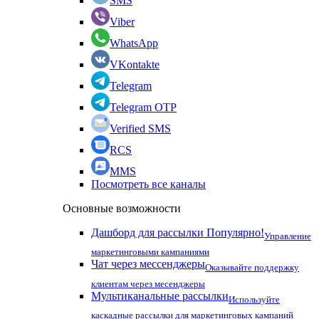
SMS
Viber
WhatsApp
VKontakte
Telegram
Telegram OTP
Verified SMS
RCS
MMS
Посмотреть все каналы
Основные возможности
Дашборд для рассылки
Популярно!
Управление
маркетинговыми кампаниями
Чат через мессенджеры
Оказывайте поддержку
клиентам через месенджеры
Мультиканальные рассылки
Используйте
каскадные рассылки для маркетинговых кампаний