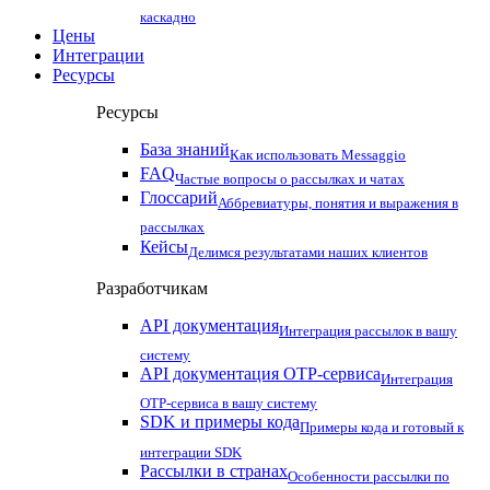
каскадно
Цены
Интеграции
Ресурсы
Ресурсы
База знаний
Как использовать Messaggio
FAQ
Частые вопросы о рассылках и чатах
Глоссарий
Аббревиатуры, понятия и выражения в
рассылках
Кейсы
Делимся результатами наших клиентов
Разработчикам
API документация
Интеграция рассылок в вашу
систему
API документация OTP-сервиса
Интеграция
OTP-сервиса в вашу систему
SDK и примеры кода
Примеры кода и готовый к
интеграции SDK
Рассылки в странах
Особенности рассылки по