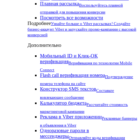
Плавная рассылка
Воспользуйтесь плавной
отправкой для повышения конверсии
Посмотреть все возможности
Подробнее
Узнайте больше о Viber рассылках! Создайте
бизнес-аккаунт Viber и запускайте промо-кампании с высокой
конверсией
Дополнительно
Мобильный ID и Клик-ОК
верификация
Верификация по технологии Mobile
Connect
Flash call верификация номера
Подтверждение
номера телефона на сайте
Конструктор SMS текстов
Составьте
вовлекающее сообщение
Калькулятор бюджета
Рассчитайте стоимость
маркетинговой кампании
Реклама в Viber приложении
Рекламные баннеры
и объявления в Viber
Одноразовые пароли в
мессенджеры
Отправляйте коды верификации