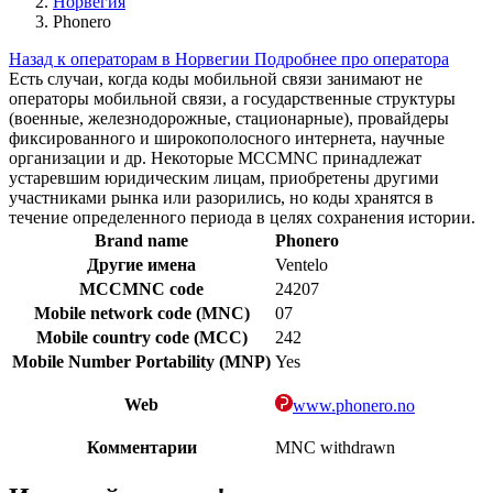
Норвегия
Phonero
Назад к операторам в Норвегии
Подробнее про оператора
Есть случаи, когда коды мобильной связи занимают не
операторы мобильной связи, а государственные структуры
(военные, железнодорожные, стационарные), провайдеры
фиксированного и широкополосного интернета, научные
организации и др. Некоторые MCCMNC принадлежат
устаревшим юридическим лицам, приобретены другими
участниками рынка или разорились, но коды хранятся в
течение определенного периода в целях сохранения истории.
Brand name
Phonero
Другие имена
Ventelo
MCCMNC code
24207
Mobile network code (MNC)
07
Mobile country code (MCC)
242
Mobile Number Portability (MNP)
Yes
Web
www.phonero.no
Комментарии
MNC withdrawn