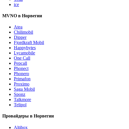
ice
MVNO в Норвегии
Atea
Chilimobil
Dipper
Fjordkraft Mobil
Happybytes
Lycamobile
One Call
Pepcall
Phonect
Phonero
Primafon
Proximo
Saga Mobil
Sponz
Talkmore
Telipol
Провайдеры в Норвегии
Altibox