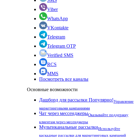
SMS
Viber
WhatsApp
VKontakte
Telegram
Telegram OTP
Verified SMS
RCS
MMS
Посмотреть все каналы
Основные возможности
Дашборд для рассылки
Популярно!
Управление
маркетинговыми кампаниями
Чат через мессенджеры
Оказывайте поддержку
клиентам через месенджеры
Мультиканальные рассылки
Используйте
каскадные рассылки для маркетинговых кампаний