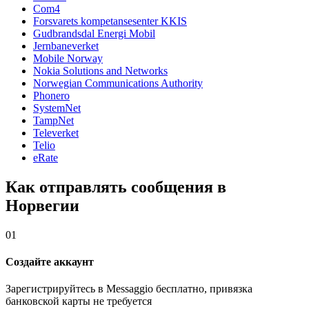
Com4
Forsvarets kompetansesenter KKIS
Gudbrandsdal Energi Mobil
Jernbaneverket
Mobile Norway
Nokia Solutions and Networks
Norwegian Communications Authority
Phonero
SystemNet
TampNet
Televerket
Telio
eRate
Как отправлять сообщения в
Норвегии
01
Создайте аккаунт
Зарегистрируйтесь в Messaggio бесплатно, привязка
банковской карты не требуется