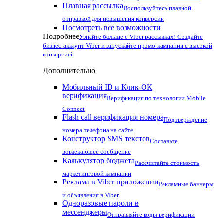
Плавная рассылка
Воспользуйтесь плавной
отправкой для повышения конверсии
Посмотреть все возможности
Подробнее
Узнайте больше о Viber рассылках! Создайте
бизнес-аккаунт Viber и запускайте промо-кампании с высокой
конверсией
Дополнительно
Мобильный ID и Клик-ОК
верификация
Верификация по технологии Mobile
Connect
Flash call верификация номера
Подтверждение
номера телефона на сайте
Конструктор SMS текстов
Составьте
вовлекающее сообщение
Калькулятор бюджета
Рассчитайте стоимость
маркетинговой кампании
Реклама в Viber приложении
Рекламные баннеры
и объявления в Viber
Одноразовые пароли в
мессенджеры
Отправляйте коды верификации