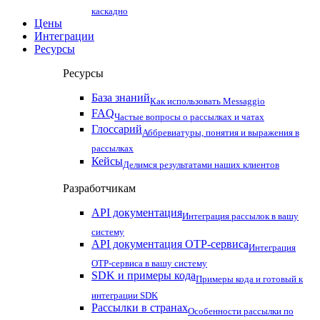
каскадно
Цены
Интеграции
Ресурсы
Ресурсы
База знаний
Как использовать Messaggio
FAQ
Частые вопросы о рассылках и чатах
Глоссарий
Аббревиатуры, понятия и выражения в
рассылках
Кейсы
Делимся результатами наших клиентов
Разработчикам
API документация
Интеграция рассылок в вашу
систему
API документация OTP-сервиса
Интеграция
OTP-сервиса в вашу систему
SDK и примеры кода
Примеры кода и готовый к
интеграции SDK
Рассылки в странах
Особенности рассылки по