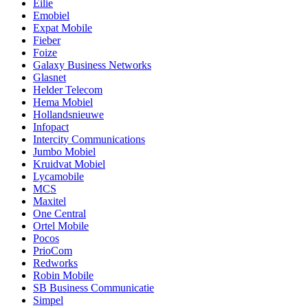
Eilie
Emobiel
Expat Mobile
Fieber
Foize
Galaxy Business Networks
Glasnet
Helder Telecom
Hema Mobiel
Hollandsnieuwe
Infopact
Intercity Communications
Jumbo Mobiel
Kruidvat Mobiel
Lycamobile
MCS
Maxitel
One Central
Ortel Mobile
Pocos
PrioCom
Redworks
Robin Mobile
SB Business Communicatie
Simpel