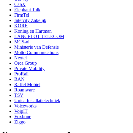
CapX
Elephant Talk
FirmTel
Intercity Zakelijk
KORE
Koning en Hartman
LANCELOT TELECOM
MCS-nl
Ministerie van Defensie
Motto Communications
Nextel
Orca Group
Private Mobility
ProRail
RAN
Raffel Mobiel
Roamware
TSV
Unica Installatietechniek
Voiceworks
VoipIT
Voxbone
Ziggo