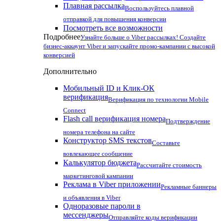
Плавная рассылка
Воспользуйтесь плавной
отправкой для повышения конверсии
Посмотреть все возможности
Подробнее
Узнайте больше о Viber рассылках! Создайте
бизнес-аккаунт Viber и запускайте промо-кампании с высокой
конверсией
Дополнительно
Мобильный ID и Клик-ОК
верификация
Верификация по технологии Mobile
Connect
Flash call верификация номера
Подтверждение
номера телефона на сайте
Конструктор SMS текстов
Составьте
вовлекающее сообщение
Калькулятор бюджета
Рассчитайте стоимость
маркетинговой кампании
Реклама в Viber приложении
Рекламные баннеры
и объявления в Viber
Одноразовые пароли в
мессенджеры
Отправляйте коды верификации