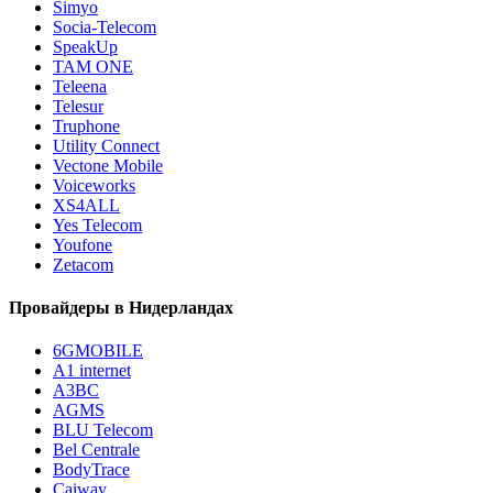
Simyo
Socia-Telecom
SpeakUp
TAM ONE
Teleena
Telesur
Truphone
Utility Connect
Vectone Mobile
Voiceworks
XS4ALL
Yes Telecom
Youfone
Zetacom
Провайдеры в Нидерландах
6GMOBILE
A1 internet
A3BC
AGMS
BLU Telecom
Bel Centrale
BodyTrace
Caiway