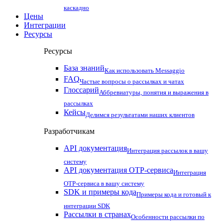
каскадно
Цены
Интеграции
Ресурсы
Ресурсы
База знаний
Как использовать Messaggio
FAQ
Частые вопросы о рассылках и чатах
Глоссарий
Аббревиатуры, понятия и выражения в
рассылках
Кейсы
Делимся результатами наших клиентов
Разработчикам
API документация
Интеграция рассылок в вашу
систему
API документация OTP-сервиса
Интеграция
OTP-сервиса в вашу систему
SDK и примеры кода
Примеры кода и готовый к
интеграции SDK
Рассылки в странах
Особенности рассылки по