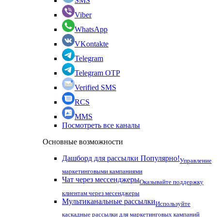
SMS
Viber
WhatsApp
VKontakte
Telegram
Telegram OTP
Verified SMS
RCS
MMS
Посмотреть все каналы
Основные возможности
Дашборд для рассылки
Популярно!
Управление
маркетинговыми кампаниями
Чат через мессенджеры
Оказывайте поддержку
клиентам через месенджеры
Мультиканальные рассылки
Используйте
каскадные рассылки для маркетинговых кампаний