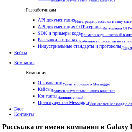
Делимся результатами наших клиентов
Разработчикам
API документация
Интеграция рассылок в вашу сис
API документация OTP-сервиса
Интеграция OTP-с
SDK и примеры кода
Примеры кода и готовый к ин
Рассылки в странах
Особенности рассылки по стран
Индустриальные стандарты и протоколы
Докум
Кейсы
Компания
Компания
О компании
Узнайте больше о Messaggio
Кейсы
Делимся результатами наших клиентов
Контакты
Напишите нам!
Преимущества Messaggio
Узнайте чем Messaggio от
Блог
Контакты
Рассылка от имени компании в Galaxy B