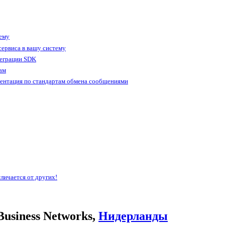
тему
ервиса в вашу систему
теграции SDK
ам
ентация по стандартам обмена сообщениями
личается от других!
usiness Networks,
Нидерланды