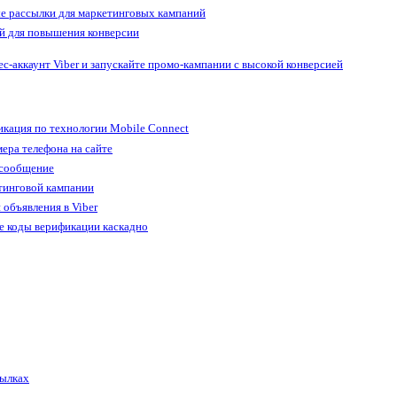
е рассылки для маркетинговых кампаний
й для повышения конверсии
ес-аккаунт Viber и запускайте промо-кампании с высокой конверсией
кация по технологии Mobile Connect
ера телефона на сайте
 сообщение
тинговой кампании
 объявления в Viber
е коды верификации каскадно
сылках