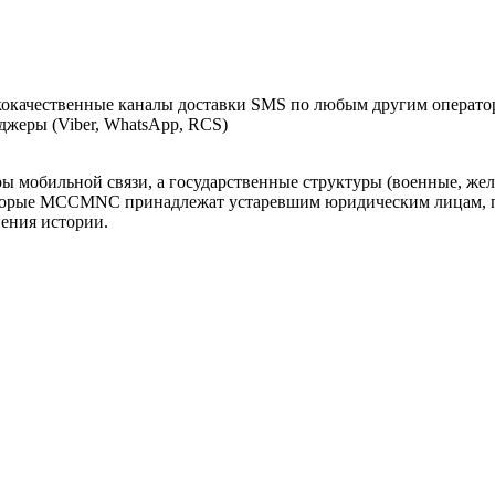
окачественные каналы доставки SMS по любым другим оператор
жеры (Viber, WhatsApp, RCS)
оры мобильной связи, а государственные структуры (военные, ж
оторые MCCMNC принадлежат устаревшим юридическим лицам, п
нения истории.