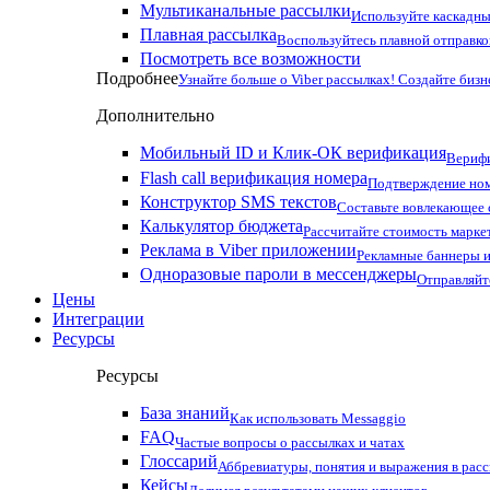
Мультиканальные рассылки
Используйте каскадны
Плавная рассылка
Воспользуйтесь плавной отправко
Посмотреть все возможности
Подробнее
Узнайте больше о Viber рассылках! Создайте бизн
Дополнительно
Мобильный ID и Клик-ОК верификация
Верифи
Flash call верификация номера
Подтверждение ном
Конструктор SMS текстов
Составьте вовлекающее
Калькулятор бюджета
Рассчитайте стоимость марке
Реклама в Viber приложении
Рекламные баннеры и
Одноразовые пароли в мессенджеры
Отправляйт
Цены
Интеграции
Ресурсы
Ресурсы
База знаний
Как использовать Messaggio
FAQ
Частые вопросы о рассылках и чатах
Глоссарий
Аббревиатуры, понятия и выражения в рас
Кейсы