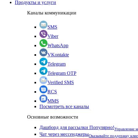
Продукты и услуги
Каналы коммуникации
SMS
Viber
WhatsApp
VKontakte
Telegram
Telegram OTP
Verified SMS
RCS
MMS
Посмотреть все каналы
Основные возможности
Дашборд для рассылки
Популярно!
Управление 
Чат через мессенджеры
Оказывайте поддержку кли