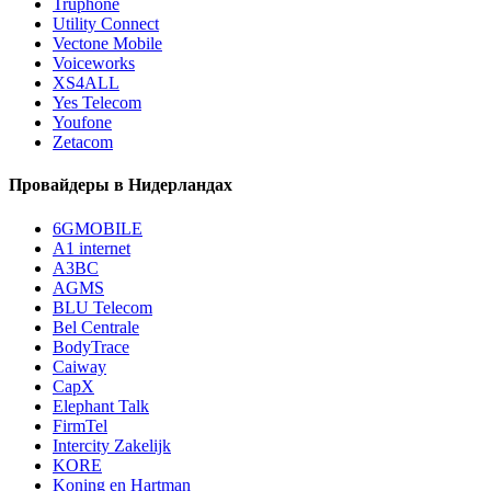
Truphone
Utility Connect
Vectone Mobile
Voiceworks
XS4ALL
Yes Telecom
Youfone
Zetacom
Провайдеры в Нидерландах
6GMOBILE
A1 internet
A3BC
AGMS
BLU Telecom
Bel Centrale
BodyTrace
Caiway
CapX
Elephant Talk
FirmTel
Intercity Zakelijk
KORE
Koning en Hartman