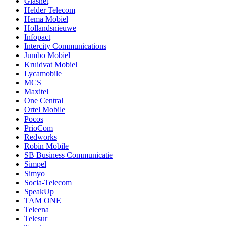
Glasnet
Helder Telecom
Hema Mobiel
Hollandsnieuwe
Infopact
Intercity Communications
Jumbo Mobiel
Kruidvat Mobiel
Lycamobile
MCS
Maxitel
One Central
Ortel Mobile
Pocos
PrioCom
Redworks
Robin Mobile
SB Business Communicatie
Simpel
Simyo
Socia-Telecom
SpeakUp
TAM ONE
Teleena
Telesur