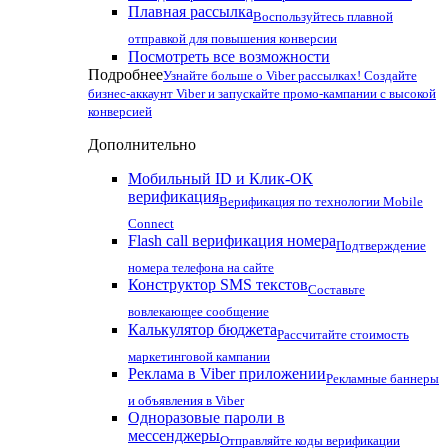
Плавная рассылка
Воспользуйтесь плавной
отправкой для повышения конверсии
Посмотреть все возможности
Подробнее
Узнайте больше о Viber рассылках! Создайте
бизнес-аккаунт Viber и запускайте промо-кампании с высокой
конверсией
Дополнительно
Мобильный ID и Клик-ОК
верификация
Верификация по технологии Mobile
Connect
Flash call верификация номера
Подтверждение
номера телефона на сайте
Конструктор SMS текстов
Составьте
вовлекающее сообщение
Калькулятор бюджета
Рассчитайте стоимость
маркетинговой кампании
Реклама в Viber приложении
Рекламные баннеры
и объявления в Viber
Одноразовые пароли в
мессенджеры
Отправляйте коды верификации