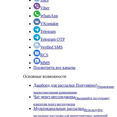
SMS
Viber
WhatsApp
VKontakte
Telegram
Telegram OTP
Verified SMS
RCS
MMS
Посмотреть все каналы
Основные возможности
Дашборд для рассылки
Популярно!
Управление
маркетинговыми кампаниями
Чат через мессенджеры
Оказывайте поддержку
клиентам через месенджеры
Мультиканальные рассылки
Используйте
каскадные рассылки для маркетинговых кампаний