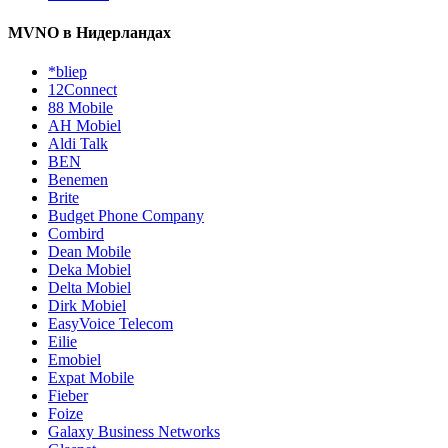
MVNO в Нидерландах
*bliep
12Connect
88 Mobile
AH Mobiel
Aldi Talk
BEN
Benemen
Brite
Budget Phone Company
Combird
Dean Mobile
Deka Mobiel
Delta Mobiel
Dirk Mobiel
EasyVoice Telecom
Eilie
Emobiel
Expat Mobile
Fieber
Foize
Galaxy Business Networks