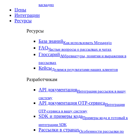
каскадно
Цены
Интеграции
Ресурсы
Ресурсы
База знаний
Как использовать Messaggio
FAQ
Частые вопросы о рассылках и чатах
Глоссарий
Аббревиатуры, понятия и выражения в
рассылках
Кейсы
Делимся результатами наших клиентов
Разработчикам
API документация
Интеграция рассылок в вашу
систему
API документация OTP-сервиса
Интеграция
OTP-сервиса в вашу систему
SDK и примеры кода
Примеры кода и готовый к
интеграции SDK
Рассылки в странах
Особенности рассылки по