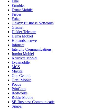
Eilie
Emobiel
Expat Mobile
Fieber
Foize
Galaxy Business Networks
Glasnet
Helder Telecom
Hema Mobiel
Hollandsnieuwe
Infopact
Intercity Communications
Jumbo Mobiel
Kruidvat Mobiel
Lycamobile
MCS
Maxitel
One Central
Ortel Mobile
Pocos
PrioCom
Redworks
Robin Mobile
SB Business Communicatie
Simpel