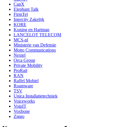
CapX
Elephant Talk
FirmTel
Intercity Zakelijk
KORE
Koning en Hartman
LANCELOT TELECOM
MCS-nl
Ministerie van Defensie
Motto Communications
Nextel
Orca Group
Private Mobility
ProRail
RAN
Raffel Mobiel
Roamware
TSV
Unica Installatietechniek
Voiceworks
VoipIT
Voxbone
Ziggo