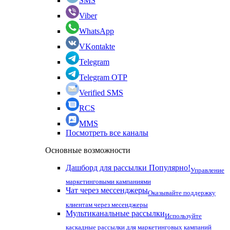
SMS
Viber
WhatsApp
VKontakte
Telegram
Telegram OTP
Verified SMS
RCS
MMS
Посмотреть все каналы
Основные возможности
Дашборд для рассылки
Популярно!
Управление
маркетинговыми кампаниями
Чат через мессенджеры
Оказывайте поддержку
клиентам через месенджеры
Мультиканальные рассылки
Используйте
каскадные рассылки для маркетинговых кампаний