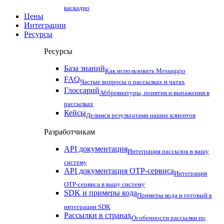
каскадно
Цены
Интеграции
Ресурсы
Ресурсы
База знаний
Как использовать Messaggio
FAQ
Частые вопросы о рассылках и чатах
Глоссарий
Аббревиатуры, понятия и выражения в
рассылках
Кейсы
Делимся результатами наших клиентов
Разработчикам
API документация
Интеграция рассылок в вашу
систему
API документация OTP-сервиса
Интеграция
OTP-сервиса в вашу систему
SDK и примеры кода
Примеры кода и готовый к
интеграции SDK
Рассылки в странах
Особенности рассылки по