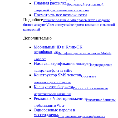
Плавная рассылка
Воспользуйтесь плавной
отправкой для повышения конверсии
Посмотреть все возможности
Подробнее
Узнайте больше о Viber рассылках! Создайте
бизнес-аккаунт Viber и запускайте промо-кампании с высокой
конверсией
Дополнительно
Мобильный ID и Клик-ОК
верификация
Верификация по технологии Mobile
Connect
Flash call верификация номера
Подтверждение
номера телефона на сайте
Конструктор SMS текстов
Составьте
вовлекающее сообщение
Калькулятор бюджета
Рассчитайте стоимость
маркетинговой кампании
Реклама в Viber приложении
Рекламные баннеры
и объявления в Viber
Одноразовые пароли в
мессенджеры
Отправляйте коды верификации