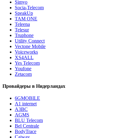
Simyo
Socia-Telecom
SpeakUp
TAM ONE
Teleena
Telesur
Truphone
Utility Connect
Vectone Mobile
Voiceworks
XS4ALL
Yes Telecom
Youfone
Zetacom
Провайдеры в Нидерландах
6GMOBILE
A1 internet
A3BC
AGMS
BLU Telecom
Bel Centrale
BodyTrace
Caiway