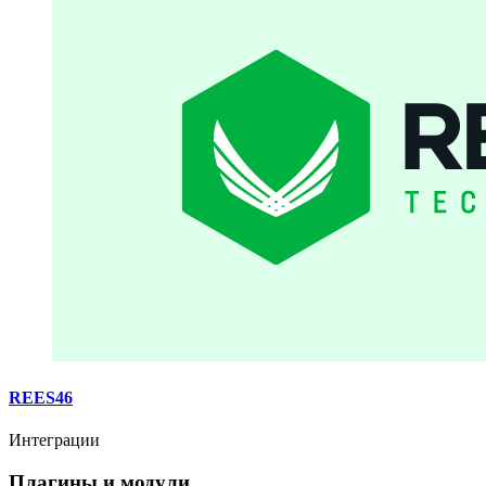
REES46
Интеграции
Плагины и модули