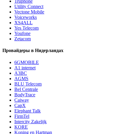
Truphone
Utility Connect
Vectone Mobile
Voiceworks
XS4ALL
Yes Telecom
Youfone
Zetacom
Провайдеры в Нидерландах
6GMOBILE
A1 internet
A3BC
AGMS
BLU Telecom
Bel Centrale
BodyTrace
Caiway
CapX
Elephant Talk
FirmTel
Intercity Zakelijk
KORE
Koning en Hartman