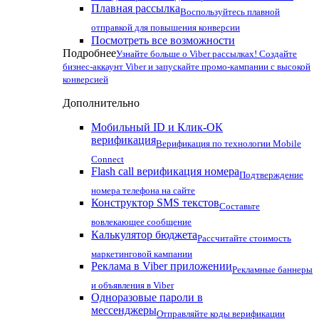
Плавная рассылка
Воспользуйтесь плавной
отправкой для повышения конверсии
Посмотреть все возможности
Подробнее
Узнайте больше о Viber рассылках! Создайте
бизнес-аккаунт Viber и запускайте промо-кампании с высокой
конверсией
Дополнительно
Мобильный ID и Клик-ОК
верификация
Верификация по технологии Mobile
Connect
Flash call верификация номера
Подтверждение
номера телефона на сайте
Конструктор SMS текстов
Составьте
вовлекающее сообщение
Калькулятор бюджета
Рассчитайте стоимость
маркетинговой кампании
Реклама в Viber приложении
Рекламные баннеры
и объявления в Viber
Одноразовые пароли в
мессенджеры
Отправляйте коды верификации