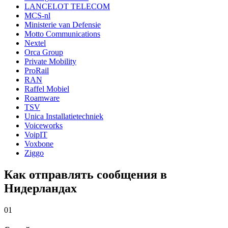
LANCELOT TELECOM
MCS-nl
Ministerie van Defensie
Motto Communications
Nextel
Orca Group
Private Mobility
ProRail
RAN
Raffel Mobiel
Roamware
TSV
Unica Installatietechniek
Voiceworks
VoipIT
Voxbone
Ziggo
Как отправлять сообщения в
Нидерландах
01