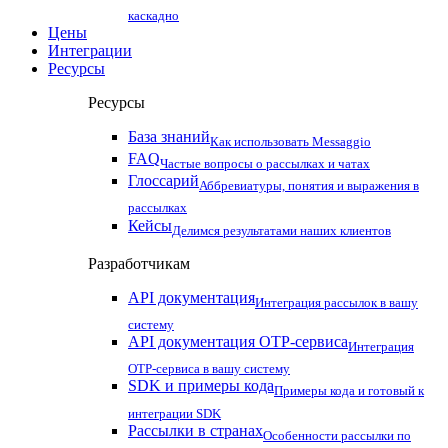
каскадно
Цены
Интеграции
Ресурсы
Ресурсы
База знаний
Как использовать Messaggio
FAQ
Частые вопросы о рассылках и чатах
Глоссарий
Аббревиатуры, понятия и выражения в
рассылках
Кейсы
Делимся результатами наших клиентов
Разработчикам
API документация
Интеграция рассылок в вашу
систему
API документация OTP-сервиса
Интеграция
OTP-сервиса в вашу систему
SDK и примеры кода
Примеры кода и готовый к
интеграции SDK
Рассылки в странах
Особенности рассылки по