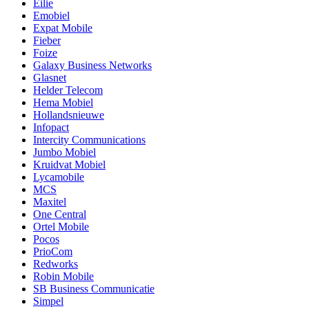
Eilie
Emobiel
Expat Mobile
Fieber
Foize
Galaxy Business Networks
Glasnet
Helder Telecom
Hema Mobiel
Hollandsnieuwe
Infopact
Intercity Communications
Jumbo Mobiel
Kruidvat Mobiel
Lycamobile
MCS
Maxitel
One Central
Ortel Mobile
Pocos
PrioCom
Redworks
Robin Mobile
SB Business Communicatie
Simpel