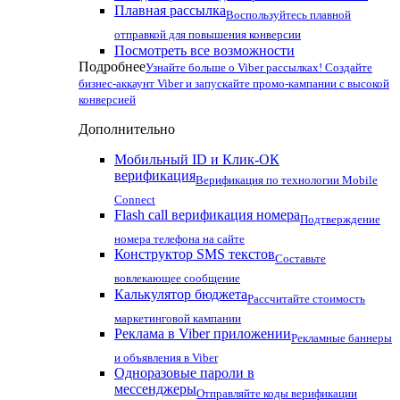
Плавная рассылка
Воспользуйтесь плавной
отправкой для повышения конверсии
Посмотреть все возможности
Подробнее
Узнайте больше о Viber рассылках! Создайте
бизнес-аккаунт Viber и запускайте промо-кампании с высокой
конверсией
Дополнительно
Мобильный ID и Клик-ОК
верификация
Верификация по технологии Mobile
Connect
Flash call верификация номера
Подтверждение
номера телефона на сайте
Конструктор SMS текстов
Составьте
вовлекающее сообщение
Калькулятор бюджета
Рассчитайте стоимость
маркетинговой кампании
Реклама в Viber приложении
Рекламные баннеры
и объявления в Viber
Одноразовые пароли в
мессенджеры
Отправляйте коды верификации