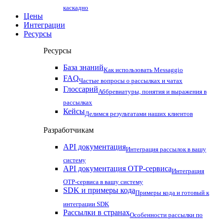
каскадно
Цены
Интеграции
Ресурсы
Ресурсы
База знаний
Как использовать Messaggio
FAQ
Частые вопросы о рассылках и чатах
Глоссарий
Аббревиатуры, понятия и выражения в
рассылках
Кейсы
Делимся результатами наших клиентов
Разработчикам
API документация
Интеграция рассылок в вашу
систему
API документация OTP-сервиса
Интеграция
OTP-сервиса в вашу систему
SDK и примеры кода
Примеры кода и готовый к
интеграции SDK
Рассылки в странах
Особенности рассылки по