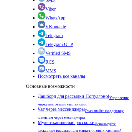
SMS
Viber
WhatsApp
VKontakte
Telegram
Telegram OTP
Verified SMS
RCS
MMS
Посмотреть все каналы
Основные возможности
Дашборд для рассылки
Популярно!
Управление
маркетинговыми кампаниями
Чат через мессенджеры
Оказывайте поддержку
клиентам через месенджеры
Мультиканальные рассылки
Используйте
каскадные рассылки для маркетинговых кампаний