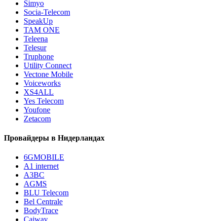
Simyo
Socia-Telecom
SpeakUp
TAM ONE
Teleena
Telesur
Truphone
Utility Connect
Vectone Mobile
Voiceworks
XS4ALL
Yes Telecom
Youfone
Zetacom
Провайдеры в Нидерландах
6GMOBILE
A1 internet
A3BC
AGMS
BLU Telecom
Bel Centrale
BodyTrace
Caiway