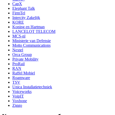
CapX
Elephant Talk
FirmTel
Intercity Zakelijk
KORE
Koning en Hartman
LANCELOT TELECOM
MCS-nl
Ministerie van Defensie
Motto Communications
Nextel
Orca Group
Private Mobility
ProRail
RAN
Raffel Mobiel
Roamware
TSV
Unica Installatietechniek
Voiceworks
VoipIT
Voxbone
Ziggo