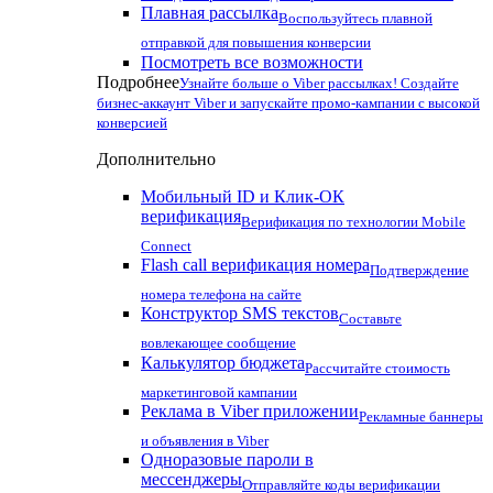
Плавная рассылка
Воспользуйтесь плавной
отправкой для повышения конверсии
Посмотреть все возможности
Подробнее
Узнайте больше о Viber рассылках! Создайте
бизнес-аккаунт Viber и запускайте промо-кампании с высокой
конверсией
Дополнительно
Мобильный ID и Клик-ОК
верификация
Верификация по технологии Mobile
Connect
Flash call верификация номера
Подтверждение
номера телефона на сайте
Конструктор SMS текстов
Составьте
вовлекающее сообщение
Калькулятор бюджета
Рассчитайте стоимость
маркетинговой кампании
Реклама в Viber приложении
Рекламные баннеры
и объявления в Viber
Одноразовые пароли в
мессенджеры
Отправляйте коды верификации