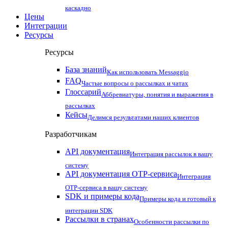
каскадно
Цены
Интеграции
Ресурсы
Ресурсы
База знаний
Как использовать Messaggio
FAQ
Частые вопросы о рассылках и чатах
Глоссарий
Аббревиатуры, понятия и выражения в
рассылках
Кейсы
Делимся результатами наших клиентов
Разработчикам
API документация
Интеграция рассылок в вашу
систему
API документация OTP-сервиса
Интеграция
OTP-сервиса в вашу систему
SDK и примеры кода
Примеры кода и готовый к
интеграции SDK
Рассылки в странах
Особенности рассылки по