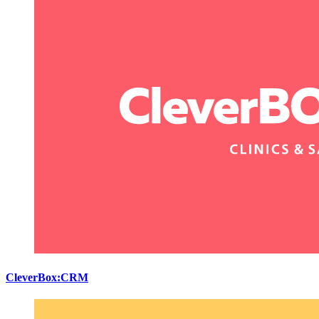
CleverBox:CRM