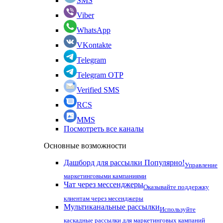
SMS
Viber
WhatsApp
VKontakte
Telegram
Telegram OTP
Verified SMS
RCS
MMS
Посмотреть все каналы
Основные возможности
Дашборд для рассылки
Популярно!
Управление
маркетинговыми кампаниями
Чат через мессенджеры
Оказывайте поддержку
клиентам через месенджеры
Мультиканальные рассылки
Используйте
каскадные рассылки для маркетинговых кампаний