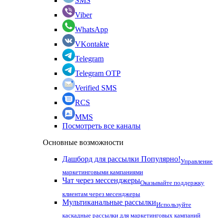
SMS
Viber
WhatsApp
VKontakte
Telegram
Telegram OTP
Verified SMS
RCS
MMS
Посмотреть все каналы
Основные возможности
Дашборд для рассылки
Популярно!
Управление
маркетинговыми кампаниями
Чат через мессенджеры
Оказывайте поддержку
клиентам через месенджеры
Мультиканальные рассылки
Используйте
каскадные рассылки для маркетинговых кампаний