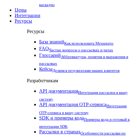
каскадно
Цены
Интеграции
Ресурсы
Ресурсы
База знаний
Как использовать Messaggio
FAQ
Частые вопросы о рассылках и чатах
Глоссарий
Аббревиатуры, понятия и выражения в
рассылках
Кейсы
Делимся результатами наших клиентов
Разработчикам
API документация
Интеграция рассылок в вашу
систему
API документация OTP-сервиса
Интеграция
OTP-сервиса в вашу систему
SDK и примеры кода
Примеры кода и готовый к
интеграции SDK
Рассылки в странах
Особенности рассылки по