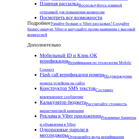
Плавная рассылка
Воспользуйтесь плавной
отправкой для повышения конверсии
Посмотреть все возможности
Подробнее
Узнайте больше о Viber рассылках! Создайте
бизнес-аккаунт Viber и запускайте промо-кампании с высокой
конверсией
Дополнительно
Мобильный ID и Клик-ОК
верификация
Верификация по технологии Mobile
Connect
Flash call верификация номера
Подтверждение
номера телефона на сайте
Конструктор SMS текстов
Составьте
вовлекающее сообщение
Калькулятор бюджета
Рассчитайте стоимость
маркетинговой кампании
Реклама в Viber приложении
Рекламные баннеры
и объявления в Viber
Одноразовые пароли в
мессенджеры
Отправляйте коды верификации