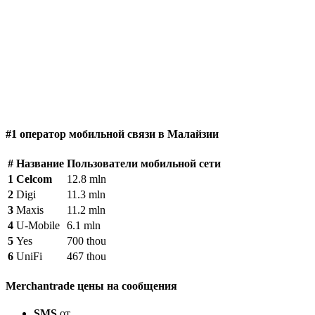
#1 оператор мобильной связи в Малайзии
#
Название
Пользователи мобильной сети
1
Celcom
12.8 mln
2
Digi
11.3 mln
3
Maxis
11.2 mln
4
U-Mobile
6.1 mln
5
Yes
700 thou
6
UniFi
467 thou
Merchantrade цены на сообщения
SMS
от