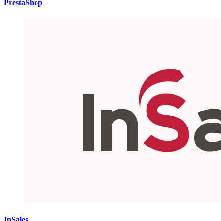
PrestaShop
InSales