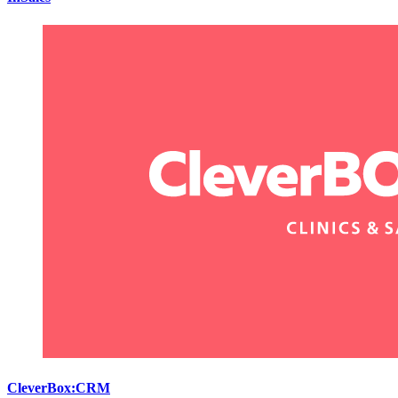
CleverBox:CRM