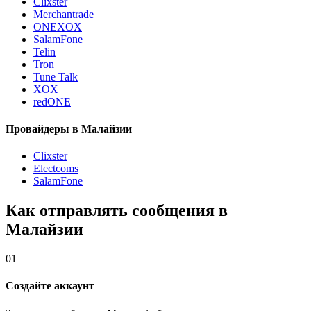
Clixster
Merchantrade
ONEXOX
SalamFone
Telin
Tron
Tune Talk
XOX
redONE
Провайдеры в Малайзии
Clixster
Electcoms
SalamFone
Как отправлять сообщения в
Малайзии
01
Создайте аккаунт