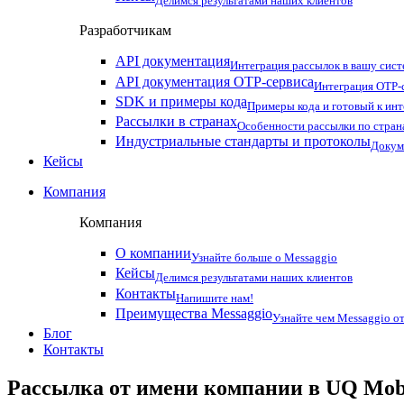
Делимся результатами наших клиентов
Разработчикам
API документация
Интеграция рассылок в вашу сис
API документация OTP-сервиса
Интеграция OTP-с
SDK и примеры кода
Примеры кода и готовый к ин
Рассылки в странах
Особенности рассылки по стран
Индустриальные стандарты и протоколы
Докум
Кейсы
Компания
Компания
О компании
Узнайте больше о Messaggio
Кейсы
Делимся результатами наших клиентов
Контакты
Напишите нам!
Преимущества Messaggio
Узнайте чем Messaggio от
Блог
Контакты
Рассылка от имени компании в UQ Mob