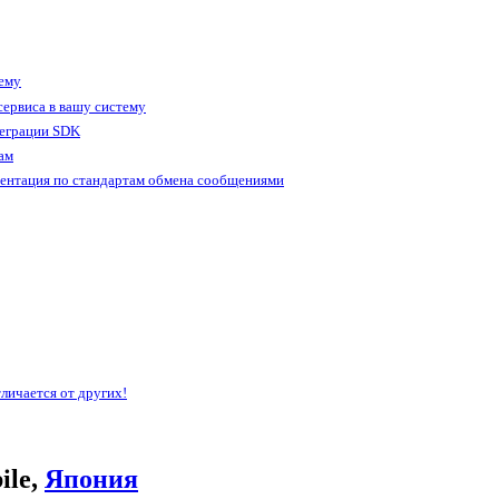
тему
ервиса в вашу систему
теграции SDK
ам
ентация по стандартам обмена сообщениями
личается от других!
ile,
Япония