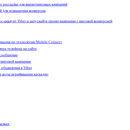
е рассылки для маркетинговых кампаний
й для повышения конверсии
ес-аккаунт Viber и запускайте промо-кампании с высокой конверсией
кация по технологии Mobile Connect
ера телефона на сайте
 сообщение
тинговой кампании
 объявления в Viber
е коды верификации каскадно
сылках