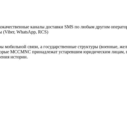
кокачественные каналы доставки SMS по любым другим операто
(Viber, WhatsApp, RCS)
оры мобильной связи, а государственные структуры (военные, ж
оторые MCCMNC принадлежат устаревшим юридическим лицам, п
нения истории.