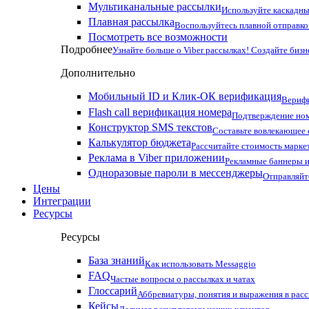
Мультиканальные рассылки
Используйте каскадны
Плавная рассылка
Воспользуйтесь плавной отправко
Посмотреть все возможности
Подробнее
Узнайте больше о Viber рассылках! Создайте бизн
Дополнительно
Мобильный ID и Клик-ОК верификация
Верифи
Flash call верификация номера
Подтверждение ном
Конструктор SMS текстов
Составьте вовлекающее
Калькулятор бюджета
Рассчитайте стоимость марке
Реклама в Viber приложении
Рекламные баннеры и
Одноразовые пароли в мессенджеры
Отправляйт
Цены
Интеграции
Ресурсы
Ресурсы
База знаний
Как использовать Messaggio
FAQ
Частые вопросы о рассылках и чатах
Глоссарий
Аббревиатуры, понятия и выражения в рас
Кейсы