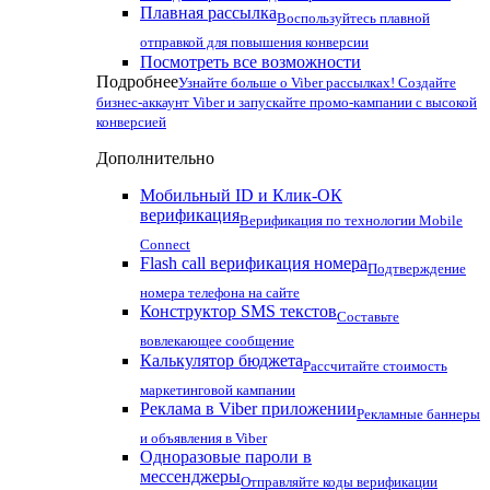
Плавная рассылка
Воспользуйтесь плавной
отправкой для повышения конверсии
Посмотреть все возможности
Подробнее
Узнайте больше о Viber рассылках! Создайте
бизнес-аккаунт Viber и запускайте промо-кампании с высокой
конверсией
Дополнительно
Мобильный ID и Клик-ОК
верификация
Верификация по технологии Mobile
Connect
Flash call верификация номера
Подтверждение
номера телефона на сайте
Конструктор SMS текстов
Составьте
вовлекающее сообщение
Калькулятор бюджета
Рассчитайте стоимость
маркетинговой кампании
Реклама в Viber приложении
Рекламные баннеры
и объявления в Viber
Одноразовые пароли в
мессенджеры
Отправляйте коды верификации