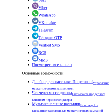
SMS
Viber
WhatsApp
VKontakte
Telegram
Telegram OTP
Verified SMS
RCS
MMS
Посмотреть все каналы
Основные возможности
Дашборд для рассылки
Популярно!
Управление
маркетинговыми кампаниями
Чат через мессенджеры
Оказывайте поддержку
клиентам через месенджеры
Мультиканальные рассылки
Используйте
каскадные рассылки для маркетинговых кампаний