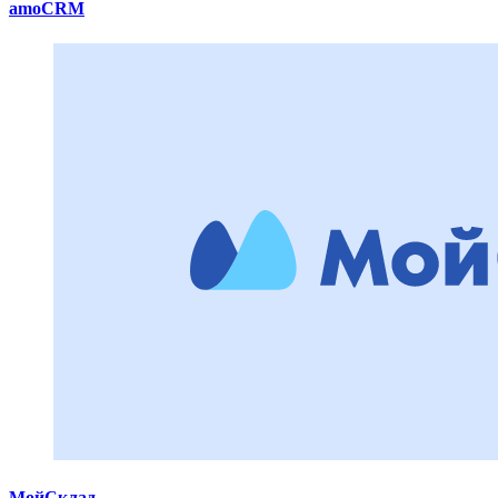
amoCRM
МойСклад