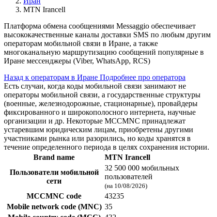
Иран
MTN Irancell
Платформа обмена сообщениями Messaggio обеспечивает
высококачественные каналы доставки SMS по любым другим
операторам мобильной связи в Иране, а также
многоканальную маршрутизацию сообщений популярные в
Иране мессенджеры (Viber, WhatsApp, RCS)
Назад к операторам в Иране
Подробнее про оператора
Есть случаи, когда коды мобильной связи занимают не
операторы мобильной связи, а государственные структуры
(военные, железнодорожные, стационарные), провайдеры
фиксированного и широкополосного интернета, научные
организации и др. Некоторые MCCMNC принадлежат
устаревшим юридическим лицам, приобретены другими
участниками рынка или разорились, но коды хранятся в
течение определенного периода в целях сохранения истории.
Brand name
MTN Irancell
32 500 000 мобильных
Пользователи мобильной
пользователей
сети
(на 10/08/2026)
MCCMNC code
43235
Mobile network code (MNC)
35