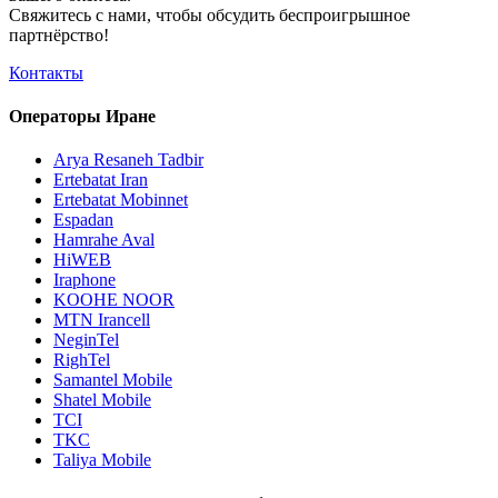
Свяжитесь с нами, чтобы обсудить
беспроигрышное
партнёрство!
Контакты
Операторы Иране
Arya Resaneh Tadbir
Ertebatat Iran
Ertebatat Mobinnet
Espadan
Hamrahe Aval
HiWEB
Iraphone
KOOHE NOOR
MTN Irancell
NeginTel
RighTel
Samantel Mobile
Shatel Mobile
TCI
TKC
Taliya Mobile