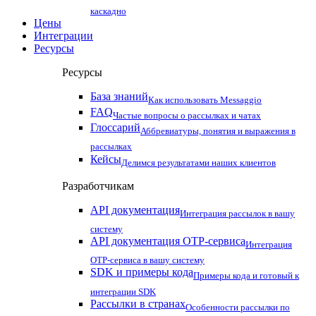
каскадно
Цены
Интеграции
Ресурсы
Ресурсы
База знаний
Как использовать Messaggio
FAQ
Частые вопросы о рассылках и чатах
Глоссарий
Аббревиатуры, понятия и выражения в
рассылках
Кейсы
Делимся результатами наших клиентов
Разработчикам
API документация
Интеграция рассылок в вашу
систему
API документация OTP-сервиса
Интеграция
OTP-сервиса в вашу систему
SDK и примеры кода
Примеры кода и готовый к
интеграции SDK
Рассылки в странах
Особенности рассылки по