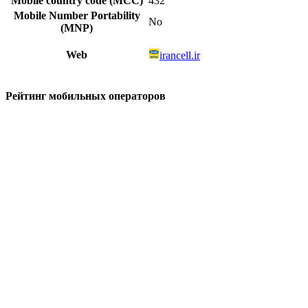
Mobile country code (MCC)
432
Mobile Number Portability
No
(MNP)
Web
irancell.ir
Рейтинг мобильных операторов