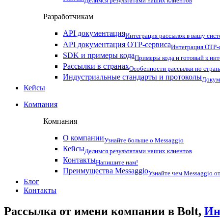
Делимся результатами наших клиентов
Разработчикам
API документация
Интеграция рассылок в вашу сис
API документация OTP-сервиса
Интеграция OTP-с
SDK и примеры кода
Примеры кода и готовый к ин
Рассылки в странах
Особенности рассылки по стран
Индустриальные стандарты и протоколы
Докум
Кейсы
Компания
Компания
О компании
Узнайте больше о Messaggio
Кейсы
Делимся результатами наших клиентов
Контакты
Напишите нам!
Преимущества Messaggio
Узнайте чем Messaggio от
Блог
Контакты
Рассылка от имени компании в Bolt,
Ин