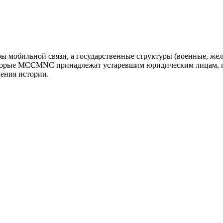
оры мобильной связи, а государственные структуры (военные, ж
оторые MCCMNC принадлежат устаревшим юридическим лицам, п
нения истории.