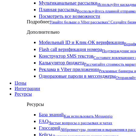
Мультиканальные рассылки
Используйте каскадны
Плавная рассылка
Воспользуйтесь плавной отправко
Посмотреть все возможности
Подробнее
Узнайте больше о Viber рассылках! Создайте бизн
Дополнительно
Мобильный ID и Клик-ОК верификация
Верифи
Flash call верификация номера
Подтверждение ном
Конструктор SMS текстов
Составьте вовлекающее
Калькулятор бюджета
Рассчитайте стоимость марке
Реклама в Viber приложении
Рекламные баннеры и
Одноразовые пароли в мессенджеры
Отправляйт
Цены
Интеграции
Ресурсы
Ресурсы
База знаний
Как использовать Messaggio
FAQ
Частые вопросы о рассылках и чатах
Глоссарий
Аббревиатуры, понятия и выражения в рас
Кейсы