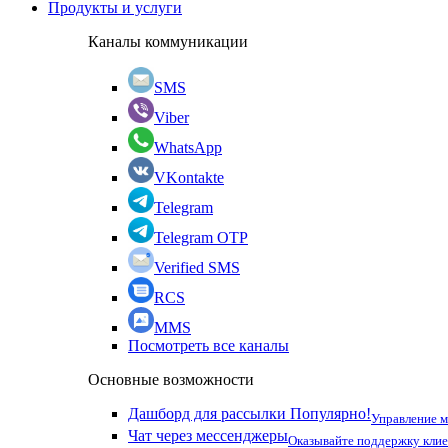
Продукты и услуги
Каналы коммуникации
SMS
Viber
WhatsApp
VKontakte
Telegram
Telegram OTP
Verified SMS
RCS
MMS
Посмотреть все каналы
Основные возможности
Дашборд для рассылки
Популярно!
Управление 
Чат через мессенджеры
Оказывайте поддержку кли