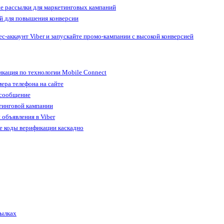
е рассылки для маркетинговых кампаний
й для повышения конверсии
ес-аккаунт Viber и запускайте промо-кампании с высокой конверсией
кация по технологии Mobile Connect
ера телефона на сайте
 сообщение
тинговой кампании
 объявления в Viber
е коды верификации каскадно
сылках