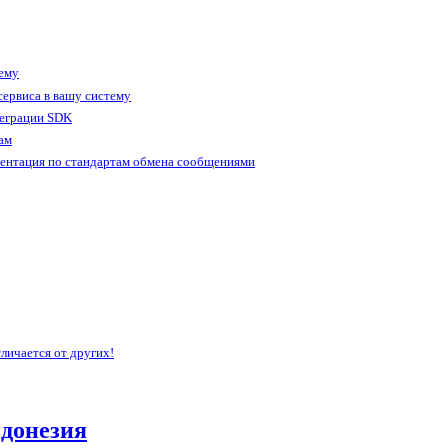
тему
ервиса в вашу систему
теграции SDK
ам
ентация по стандартам обмена сообщениями
личается от других!
донезия