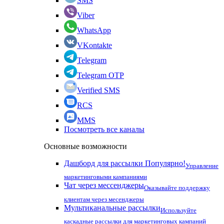
SMS
Viber
WhatsApp
VKontakte
Telegram
Telegram OTP
Verified SMS
RCS
MMS
Посмотреть все каналы
Основные возможности
Дашборд для рассылки
Популярно!
Управление
маркетинговыми кампаниями
Чат через мессенджеры
Оказывайте поддержку
клиентам через месенджеры
Мультиканальные рассылки
Используйте
каскадные рассылки для маркетинговых кампаний