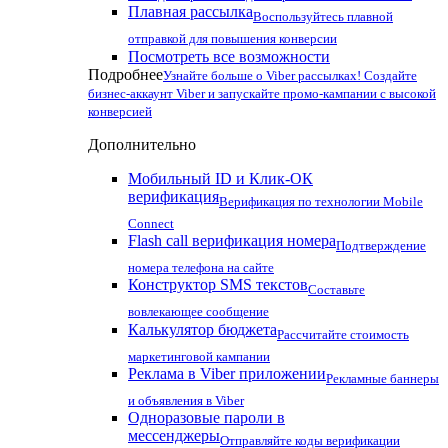
Плавная рассылка
Воспользуйтесь плавной
отправкой для повышения конверсии
Посмотреть все возможности
Подробнее
Узнайте больше о Viber рассылках! Создайте
бизнес-аккаунт Viber и запускайте промо-кампании с высокой
конверсией
Дополнительно
Мобильный ID и Клик-ОК
верификация
Верификация по технологии Mobile
Connect
Flash call верификация номера
Подтверждение
номера телефона на сайте
Конструктор SMS текстов
Составьте
вовлекающее сообщение
Калькулятор бюджета
Рассчитайте стоимость
маркетинговой кампании
Реклама в Viber приложении
Рекламные баннеры
и объявления в Viber
Одноразовые пароли в
мессенджеры
Отправляйте коды верификации