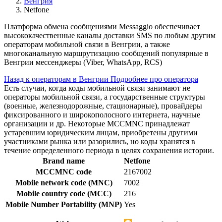
Венгрия
Netfone
Платформа обмена сообщениями Messaggio обеспечивает
высококачественные каналы доставки SMS по любым другим
операторам мобильной связи в Венгрии, а также
многоканальную маршрутизацию сообщений популярные в
Венгрии мессенджеры (Viber, WhatsApp, RCS)
Назад к операторам в Венгрии
Подробнее про оператора
Есть случаи, когда коды мобильной связи занимают не
операторы мобильной связи, а государственные структуры
(военные, железнодорожные, стационарные), провайдеры
фиксированного и широкополосного интернета, научные
организации и др. Некоторые MCCMNC принадлежат
устаревшим юридическим лицам, приобретены другими
участниками рынка или разорились, но коды хранятся в
течение определенного периода в целях сохранения истории.
Brand name
Netfone
MCCMNC code
2167002
Mobile network code (MNC)
7002
Mobile country code (MCC)
216
Mobile Number Portability (MNP)
Yes