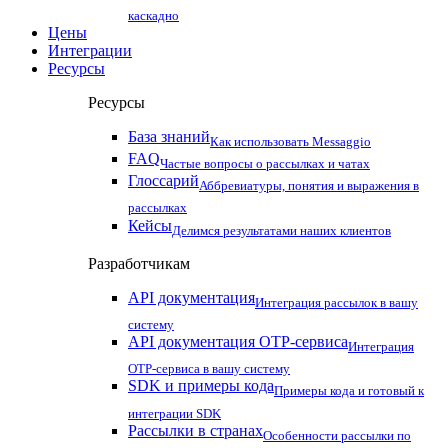
каскадно
Цены
Интеграции
Ресурсы
Ресурсы
База знаний
Как использовать Messaggio
FAQ
Частые вопросы о рассылках и чатах
Глоссарий
Аббревиатуры, понятия и выражения в
рассылках
Кейсы
Делимся результатами наших клиентов
Разработчикам
API документация
Интеграция рассылок в вашу
систему
API документация OTP-сервиса
Интеграция
OTP-сервиса в вашу систему
SDK и примеры кода
Примеры кода и готовый к
интеграции SDK
Рассылки в странах
Особенности рассылки по