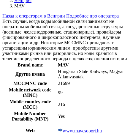
Венгрия
MAV
Назад к операторам в Венгрии
Подробнее про оператора
Есть случаи, когда коды мобильной связи занимают не
операторы мобильной связи, а государственные структуры
(военные, железнодорожные, стационарные), провайдеры
фиксированного и широкополосного интернета, научные
организации и др. Некоторые MCCMNC принадлежат
устаревшим юридическим лицам, приобретены другими
участниками рынка или разорились, но коды хранятся в
течение определенного периода в целях сохранения истории.
Brand name
MAV
Hungarian State Railways, Magyar
Другие имена
Államvasutak
MCCMNC code
21699
Mobile network code
99
(MNC)
Mobile country code
216
(MCC)
Mobile Number
Yes
Portability (MNP)
Web
www.mavcsoport.hu