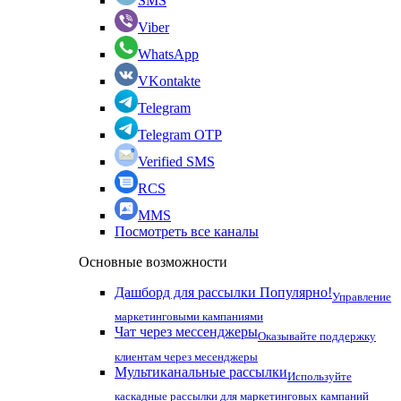
SMS
Viber
WhatsApp
VKontakte
Telegram
Telegram OTP
Verified SMS
RCS
MMS
Посмотреть все каналы
Основные возможности
Дашборд для рассылки
Популярно!
Управление
маркетинговыми кампаниями
Чат через мессенджеры
Оказывайте поддержку
клиентам через месенджеры
Мультиканальные рассылки
Используйте
каскадные рассылки для маркетинговых кампаний