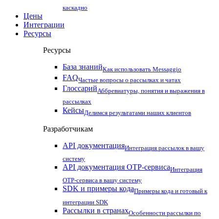
каскадно
Цены
Интеграции
Ресурсы
Ресурсы
База знаний
Как использовать Messaggio
FAQ
Частые вопросы о рассылках и чатах
Глоссарий
Аббревиатуры, понятия и выражения в
рассылках
Кейсы
Делимся результатами наших клиентов
Разработчикам
API документация
Интеграция рассылок в вашу
систему
API документация OTP-сервиса
Интеграция
OTP-сервиса в вашу систему
SDK и примеры кода
Примеры кода и готовый к
интеграции SDK
Рассылки в странах
Особенности рассылки по