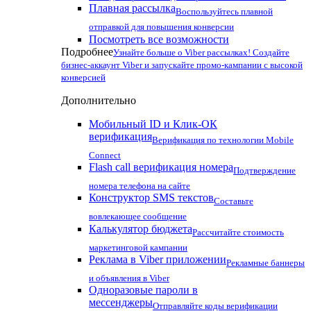
Плавная рассылка
Воспользуйтесь плавной
отправкой для повышения конверсии
Посмотреть все возможности
Подробнее
Узнайте больше о Viber рассылках! Создайте
бизнес-аккаунт Viber и запускайте промо-кампании с высокой
конверсией
Дополнительно
Мобильный ID и Клик-ОК
верификация
Верификация по технологии Mobile
Connect
Flash call верификация номера
Подтверждение
номера телефона на сайте
Конструктор SMS текстов
Составьте
вовлекающее сообщение
Калькулятор бюджета
Рассчитайте стоимость
маркетинговой кампании
Реклама в Viber приложении
Рекламные баннеры
и объявления в Viber
Одноразовые пароли в
мессенджеры
Отправляйте коды верификации