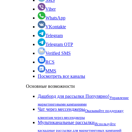
SMS
Viber
WhatsApp
VKontakte
Telegram
Telegram OTP
Verified SMS
RCS
MMS
Посмотреть все каналы
Основные возможности
Дашборд для рассылки
Популярно!
Управление
маркетинговыми кампаниями
Чат через мессенджеры
Оказывайте поддержку
клиентам через месенджеры
Мультиканальные рассылки
Используйте
каскадные рассылки для маркетинговых кампаний