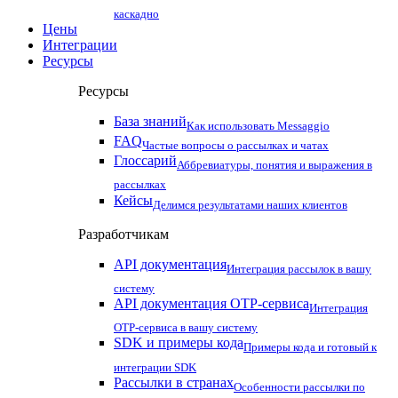
каскадно
Цены
Интеграции
Ресурсы
Ресурсы
База знаний
Как использовать Messaggio
FAQ
Частые вопросы о рассылках и чатах
Глоссарий
Аббревиатуры, понятия и выражения в
рассылках
Кейсы
Делимся результатами наших клиентов
Разработчикам
API документация
Интеграция рассылок в вашу
систему
API документация OTP-сервиса
Интеграция
OTP-сервиса в вашу систему
SDK и примеры кода
Примеры кода и готовый к
интеграции SDK
Рассылки в странах
Особенности рассылки по