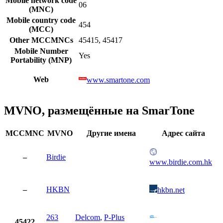
Mobile network code
06
(MNC)
Mobile country code
454
(MCC)
Other MCCMNCs
45415, 45417
Mobile Number
Yes
Portability (MNP)
Web
www.smartone.com
MVNO, размещённые на SmarTone
MCCMNC
MVNO
Другие имена
Адрес сайта
–
Birdie
www.birdie.com.hk
–
HKBN
hkbn.net
263
Delcom
,
P-Plus
45422