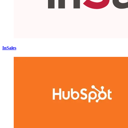
InSales