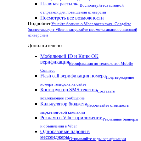
Плавная рассылка
Воспользуйтесь плавной
отправкой для повышения конверсии
Посмотреть все возможности
Подробнее
Узнайте больше о Viber рассылках! Создайте
бизнес-аккаунт Viber и запускайте промо-кампании с высокой
конверсией
Дополнительно
Мобильный ID и Клик-ОК
верификация
Верификация по технологии Mobile
Connect
Flash call верификация номера
Подтверждение
номера телефона на сайте
Конструктор SMS текстов
Составьте
вовлекающее сообщение
Калькулятор бюджета
Рассчитайте стоимость
маркетинговой кампании
Реклама в Viber приложении
Рекламные баннеры
и объявления в Viber
Одноразовые пароли в
мессенджеры
Отправляйте коды верификации